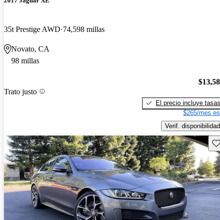
2017 Jaguar XE
35t Prestige AWD
74,598 millas
Novato, CA
98 millas
$13,5
Trato justo
El precio incluye tasa
$265/mes es
Verif. disponibilidad
Gu