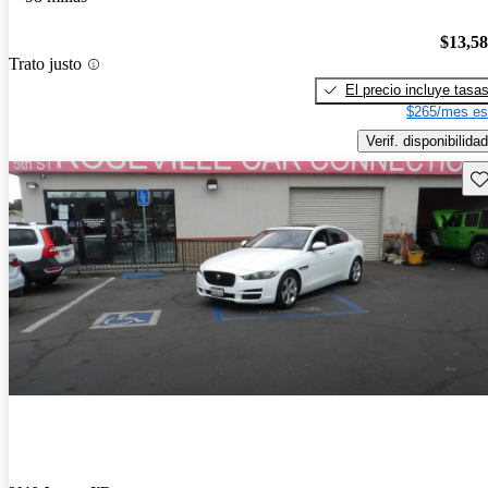
$13,5
Trato justo
El precio incluye tasa
$265/mes es
Verif. disponibilidad
Gu