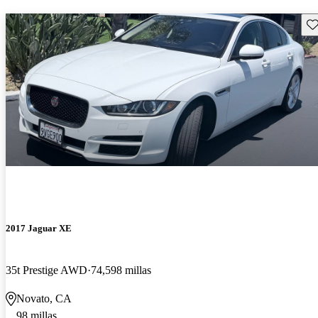
Gu
2017 Jaguar XE
35t Prestige AWD
74,598 millas
Novato, CA
98 millas