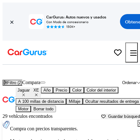
CarGurus: Autos nuevos y usados
Obtene
Con Modo de concesionario
150K+
Jaguar XE usados en venta cerca de
Auburn, CA
Compara
Filtro (2)
Ordenar
Jaguar
XE
Año
Precio
Color
Color del interior
A 100 millas de distancia
Millaje
Ocultar resultados de entrega
Motor
Borrar todo
29 vehículos encontrados
Guardar búsque
Compra con precios transparentes.