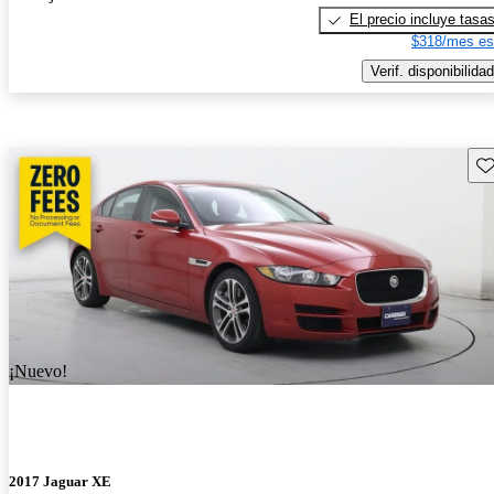
El precio incluye tasa
$318/mes es
Verif. disponibilidad
Gu
¡Nuevo!
2017 Jaguar XE