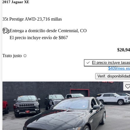
2017 Jaguar XE
35t Prestige AWD
23,716 millas
Entrega a domicilio desde Centennial, CO
El precio incluye envío de $867
$20,9
Trato justo
El precio incluye tasa
$409/mes es
Verif. disponibilidad
Gu