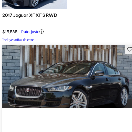
2017 Jaguar XF XF S RWD
$15,585
Trato justo
Incluye tarifas de conc.
Gu