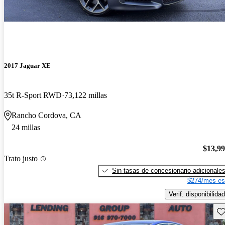
2017 Jaguar XE
35t R-Sport RWD
73,122 millas
Rancho Cordova, CA
24 millas
$13,9
Trato justo
Sin tasas de concesionario adicionale
$274/mes es
Verif. disponibilidad
Gu