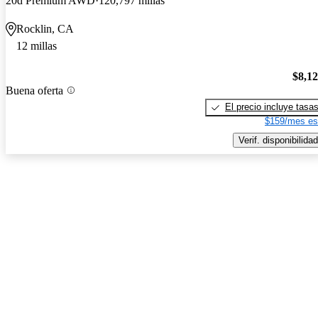
20d Premium AWD
120,797 millas
Rocklin, CA
12 millas
$8,1
Buena oferta
El precio incluye tasa
$159/mes es
Verif. disponibilidad