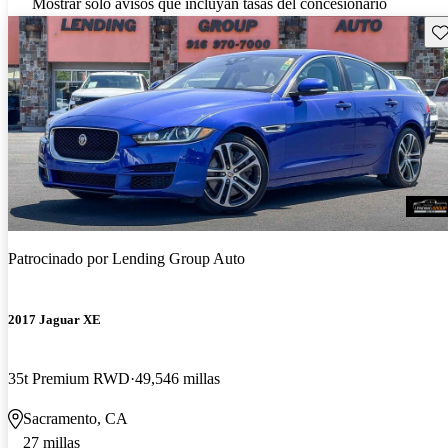
Mostrar solo avisos que incluyan tasas del concesionario
Gu
Patrocinado por
Lending Group Auto
2017 Jaguar XE
35t Premium RWD
49,546 millas
Sacramento, CA
27 millas