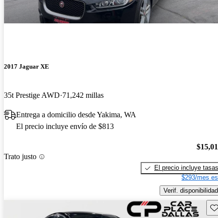
2017 Jaguar XE
35t Prestige AWD
71,242 millas
Entrega a domicilio desde Yakima, WA
El precio incluye envío de $813
$15,0
Trato justo
El precio incluye tasa
$293/mes es
Verif. disponibilidad
Gu