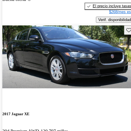
El precio incluye tasa
$268/mes es
Verif. disponibilidad
Gu
2017 Jaguar XE