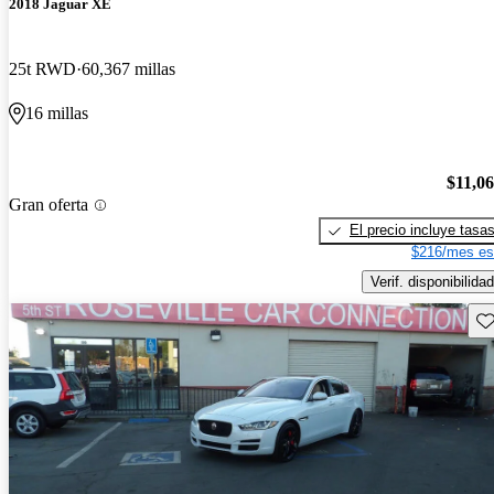
2018 Jaguar XE
25t RWD
60,367 millas
16 millas
$11,0
Gran oferta
El precio incluye tasa
$216/mes es
Verif. disponibilidad
Gu