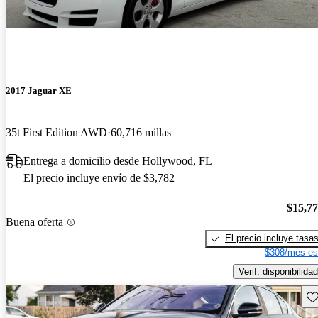
2017 Jaguar XE
35t First Edition AWD
60,716 millas
Entrega a domicilio desde Hollywood, FL
El precio incluye envío de $3,782
$15,7
Buena oferta
El precio incluye tasa
$308/mes es
Verif. disponibilidad
Gu