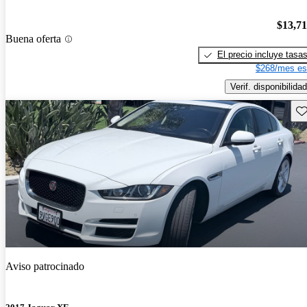
$13,7
Buena oferta
El precio incluye tasa
$268/mes es
Verif. disponibilidad
Gu
Aviso patrocinado