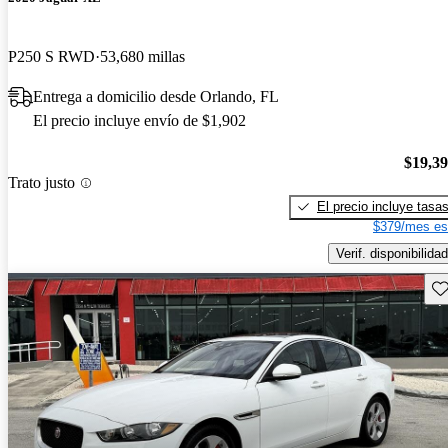
P250 S RWD
53,680 millas
Entrega a domicilio desde Orlando, FL
El precio incluye envío de $1,902
$19,3
Trato justo
El precio incluye tasa
$379/mes es
Verif. disponibilidad
Gu