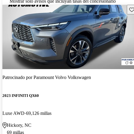
Mostrar solo avisos que incluyan tasas del concesionario
Gu
Patrocinado por
Paramount Volvo Volkswagen
2023 INFINITI QX60
Luxe AWD
69,126 millas
Hickory, NC
69 millas