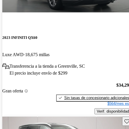
2023 INFINITI QX60
Luxe AWD
18,675 millas
Transferencia a la tienda a Greenville, SC
El precio incluye envío de $299
$34,2
Gran oferta
Sin tasas de concesionario adicionale
$564/mes es
Verif. disponibilidad
Gu