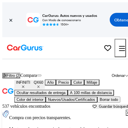
CarGurus: Autos nuevos y usados
Obtene
Con Modo de concesionario
150K+
INFINITI QX60 usados en venta cerca de
Asheville, NC
Compara
Filtro (2)
Ordenar
INFINITI
QX60
Año
Precio
Color
Millaje
Ocultar resultados de entrega
A 100 millas de distancia
Color del interior
Nuevos/Usados/Certificados
Borrar todo
537 vehículos encontrados
Guardar búsque
Compra con precios transparentes.