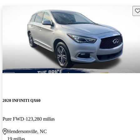
Gu
2020 INFINITI QX60
Pure FWD
123,280 millas
Hendersonville, NC
19 millas