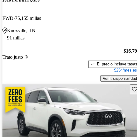
2018 INFINITI QX60
FWD
75,155 millas
Knoxville, TN
91 millas
$16,7
Trato justo
El precio incluye tasa
$254/mes es
Verif. disponibilidad
Gu