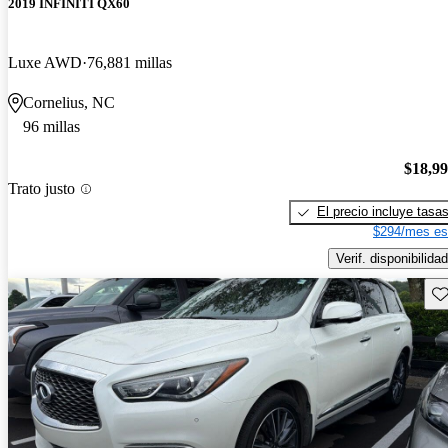
2019 INFINITI QX60
Luxe AWD
76,881 millas
Cornelius, NC
96 millas
$18,9
Trato justo
El precio incluye tasa
$294/mes es
Verif. disponibilidad
Gu