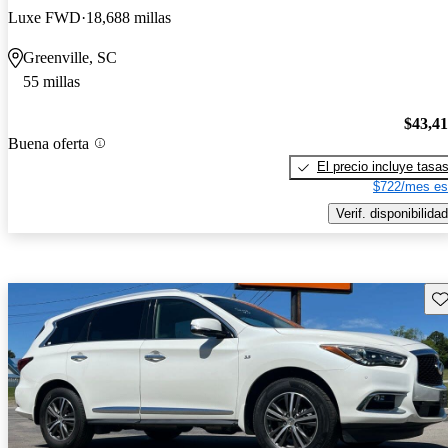
Luxe FWD
18,688 millas
Greenville, SC
55 millas
$43,4
Buena oferta
El precio incluye tasa
$722/mes es
Verif. disponibilidad
Gu