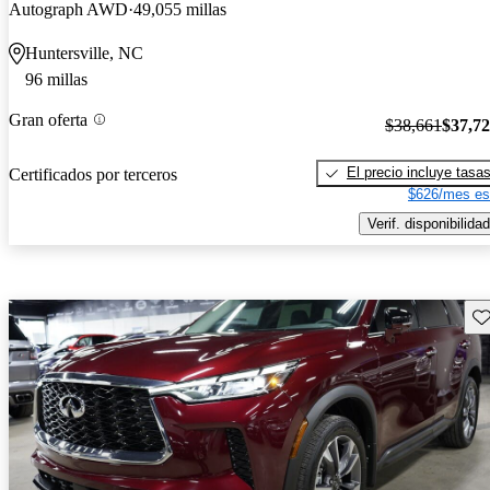
Autograph AWD
49,055 millas
Huntersville, NC
96 millas
Gran oferta
$38,661
$37,7
El precio incluye tasa
Certificados por terceros
$626/mes es
Verif. disponibilidad
Gu