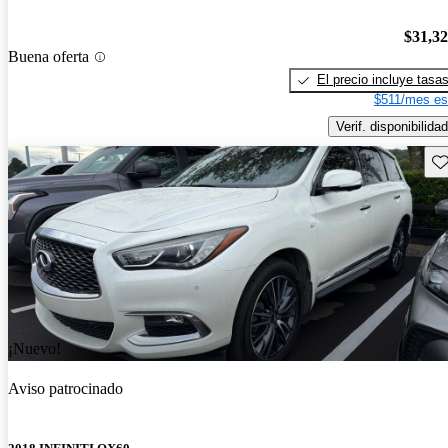
$31,3
Buena oferta
El precio incluye tasa
$511/mes es
Verif. disponibilidad
Gu
¡Nuevo!
Aviso patrocinado