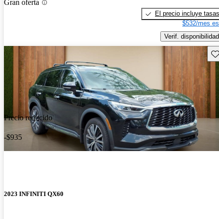
Gran oferta
El precio incluye tasa
$532/mes es
Verif. disponibilidad
Gu
Precio reducido
-$935
2023 INFINITI QX60