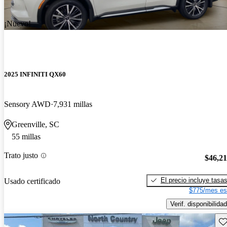
¡Nuevo!
2025 INFINITI QX60
Sensory AWD
7,931 millas
Greenville, SC
55 millas
Trato justo
$46,2
El precio incluye tasa
Usado certificado
$775/mes es
Verif. disponibilidad
Gu