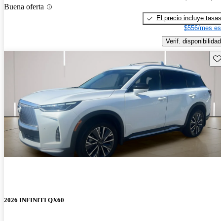
Buena oferta
El precio incluye tasa
$556/mes es
Verif. disponibilidad
Gu
2026 INFINITI QX60