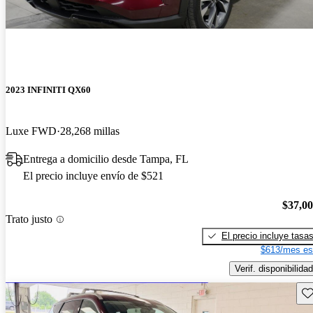
2023 INFINITI QX60
Luxe FWD
28,268 millas
Entrega a domicilio desde Tampa, FL
El precio incluye envío de $521
$37,0
Trato justo
El precio incluye tasa
$613/mes es
Verif. disponibilidad
Gu