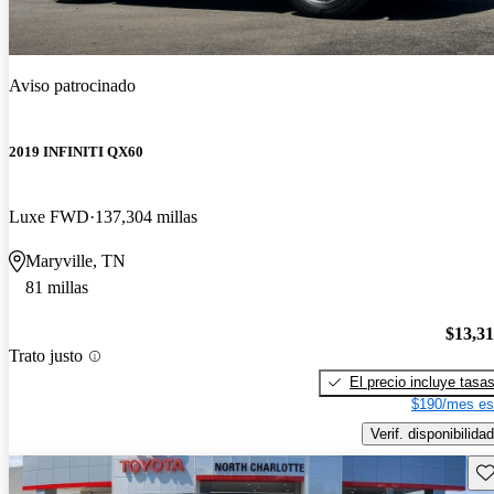
Aviso patrocinado
2019 INFINITI QX60
Luxe FWD
137,304 millas
Maryville, TN
81 millas
$13,3
Trato justo
El precio incluye tasa
$190/mes es
Verif. disponibilidad
Gu