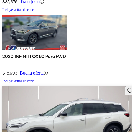
$35,379
Trato justo
Incluye tarifas de conc.
2020 INFINITI QX60 Pure FWD
$15,693
Buena oferta
Incluye tarifas de conc.
Gu