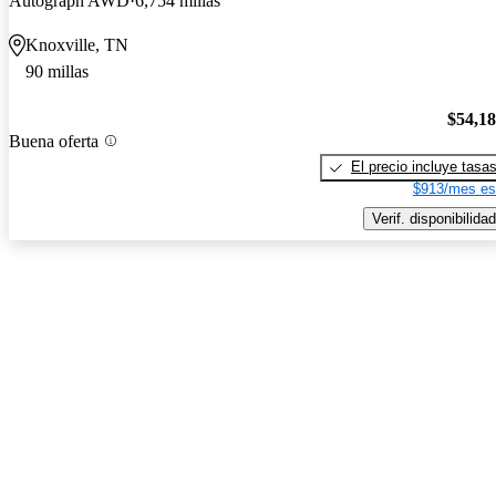
Autograph AWD
6,754 millas
Knoxville, TN
90 millas
$54,1
Buena oferta
El precio incluye tasa
$913/mes es
Verif. disponibilidad