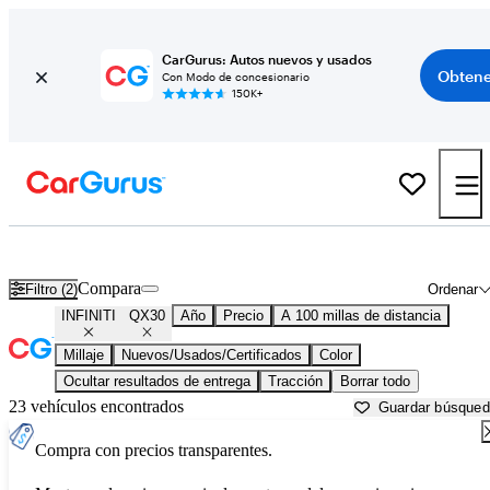
CarGurus: Autos nuevos y usados
Obtene
Con Modo de concesionario
150K+
INFINITI QX30 usados en venta cerca de
Auburn, CA
Compara
Filtro (2)
Ordenar
INFINITI
QX30
Año
Precio
A 100 millas de distancia
Millaje
Nuevos/Usados/Certificados
Color
Ocultar resultados de entrega
Tracción
Borrar todo
23 vehículos encontrados
Guardar búsque
Compra con precios transparentes.