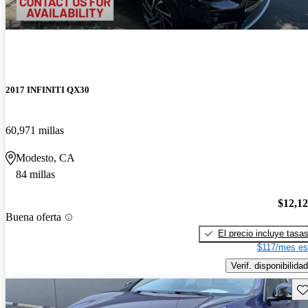
2017 INFINITI QX30
60,971 millas
Modesto, CA
84 millas
$12,1
Buena oferta
El precio incluye tasa
$117/mes es
Verif. disponibilidad
Gu