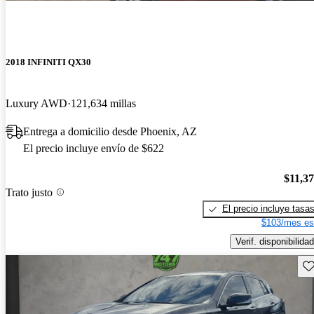
2018 INFINITI QX30
Luxury AWD
121,634 millas
Entrega a domicilio desde Phoenix, AZ
El precio incluye envío de $622
$11,3
Trato justo
El precio incluye tasa
$103/mes es
Verif. disponibilidad
Gu