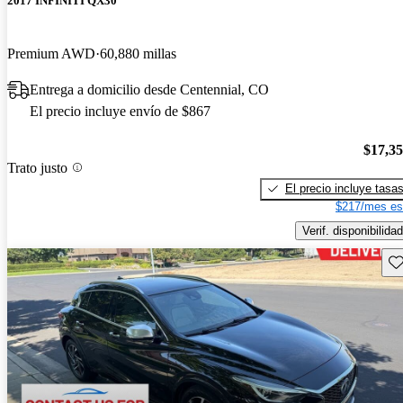
2017 INFINITI QX30
Premium AWD
60,880 millas
Entrega a domicilio desde Centennial, CO
El precio incluye envío de $867
$17,3
Trato justo
El precio incluye tasa
$217/mes es
Verif. disponibilidad
Gu