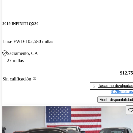
2019 INFINITI QX30
Luxe FWD
102,580 millas
Sacramento, CA
27 millas
$12,7
Sin calificación
Tasas no divulgada
$129/mes es
Verif. disponibilidad
Gu