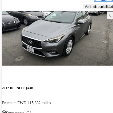
Verif. disponibilidad
Gu
2017 INFINITI QX30
Premium FWD
115,332 millas
Sacramento, CA