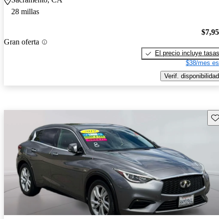
28 millas
$7,9
Gran oferta
El precio incluye tasa
$38/mes es
Verif. disponibilidad
Gu