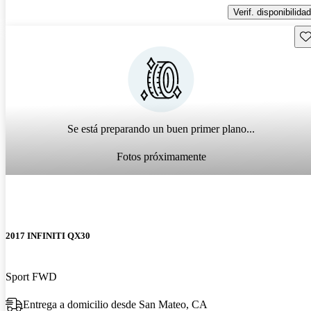
Verif. disponibilidad
Gu
Se está preparando un buen primer plano...
Fotos próximamente
2017 INFINITI QX30
Sport FWD
Entrega a domicilio desde San Mateo, CA