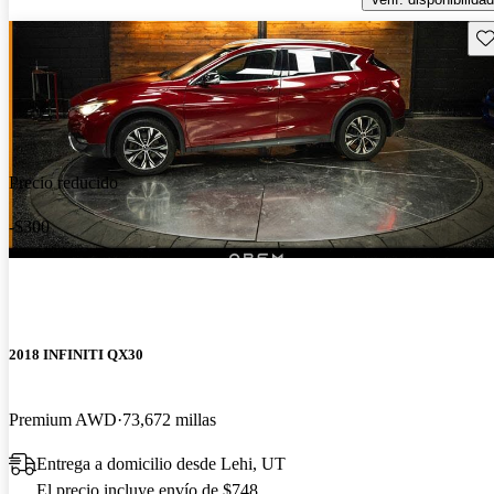
Gu
Precio reducido
-$300
2018 INFINITI QX30
Premium AWD
73,672 millas
Entrega a domicilio desde Lehi, UT
El precio incluye envío de $748