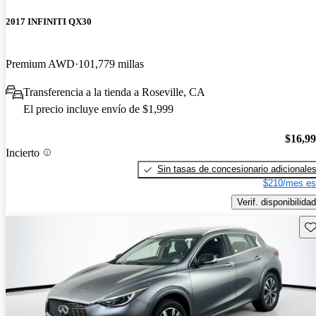
2017 INFINITI QX30
Premium AWD
101,779 millas
Transferencia a la tienda a Roseville, CA
El precio incluye envío de $1,999
$16,9
Incierto
Sin tasas de concesionario adicionale
$210/mes es
Verif. disponibilidad
Gu