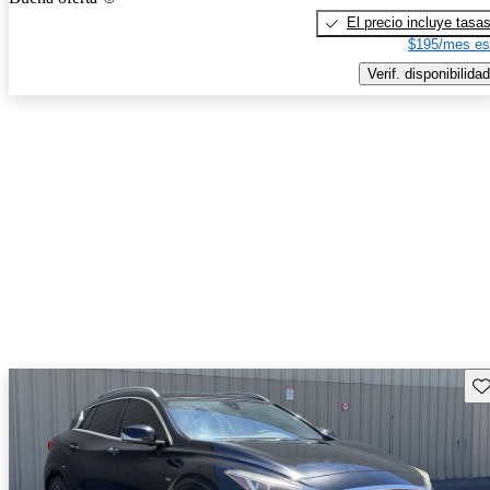
El precio incluye tasa
$195/mes es
Verif. disponibilidad
Gu