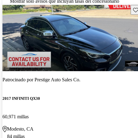
Mostrar solo avisos que incluyan tasas del concesionario
Gu
Patrocinado por
Prestige Auto Sales Co.
2017 INFINITI QX30
60,971 millas
Modesto, CA
84 millas