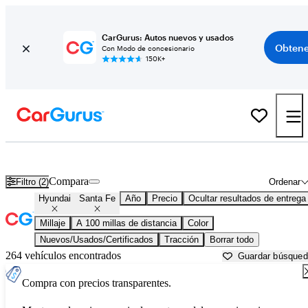
CarGurus: Autos nuevos y usados
Obtene
Con Modo de concesionario
150K+
Hyundai Santa Fe usados en venta cerca de
Asheville, NC
Compara
Filtro (2)
Ordenar
Hyundai
Santa Fe
Año
Precio
Ocultar resultados de entrega
Millaje
A 100 millas de distancia
Color
Nuevos/Usados/Certificados
Tracción
Borrar todo
264 vehículos encontrados
Guardar búsque
Compra con precios transparentes.