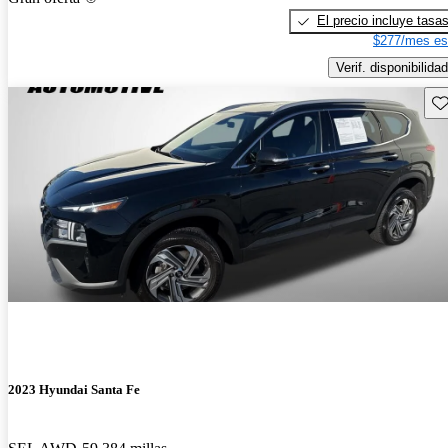
El precio incluye tasa
$277/mes es
Verif. disponibilidad
Gu
2023 Hyundai Santa Fe