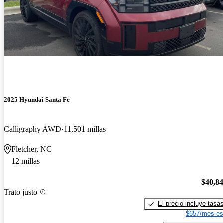
2025 Hyundai Santa Fe
Calligraphy AWD
11,501 millas
Fletcher, NC
12 millas
$40,8
Trato justo
El precio incluye tasa
$657/mes es