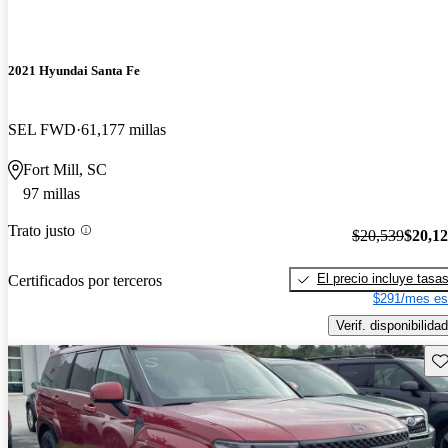
2021 Hyundai Santa Fe
SEL FWD
61,177 millas
Fort Mill, SC
97 millas
Trato justo
$20,539
$20,1
El precio incluye tasa
Certificados por terceros
$291/mes es
Verif. disponibilidad
Gu