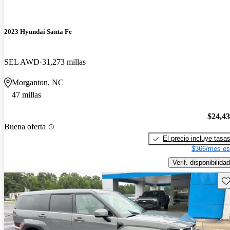
2023 Hyundai Santa Fe
SEL AWD
31,273 millas
Morganton, NC
47 millas
$24,4
Buena oferta
El precio incluye tasa
$366/mes es
Verif. disponibilidad
Gu