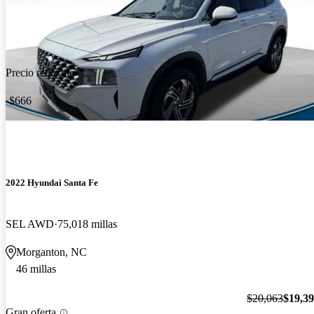
Precio reducido
-$666
2022 Hyundai Santa Fe
SEL AWD
75,018 millas
Morganton, NC
46 millas
$20,063
$19,3
Gran oferta