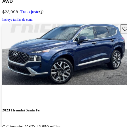
AWD
$23,998
Trato justo
Incluye tarifas de conc.
Gu
2023 Hyundai Santa Fe
Calligraphy AWD
43,859 millas