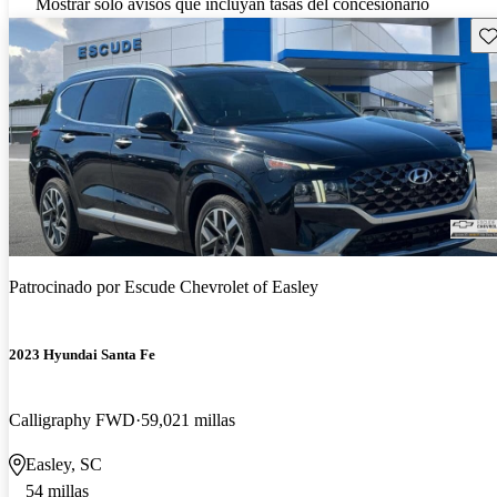
Mostrar solo avisos que incluyan tasas del concesionario
Gu
Patrocinado por
Escude Chevrolet of Easley
2023 Hyundai Santa Fe
Calligraphy FWD
59,021 millas
Easley, SC
54 millas