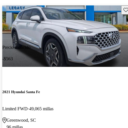
Gu
Precio reducido
-$563
2021 Hyundai Santa Fe
Limited FWD
49,065 millas
Greenwood, SC
96 millas