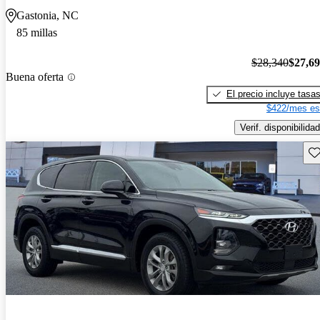
Gastonia, NC
85 millas
$28,340
$27,6
Buena oferta
El precio incluye tasa
$422/mes es
Verif. disponibilidad
Gu