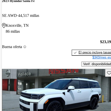
2023 Hyundai Santa Fe
SE AWD
44,517 millas
Knoxville, TN
86 millas
$23,1
Buena oferta
El precio incluye tasa
$343/mes es
Verif. disponibilidad
Gu