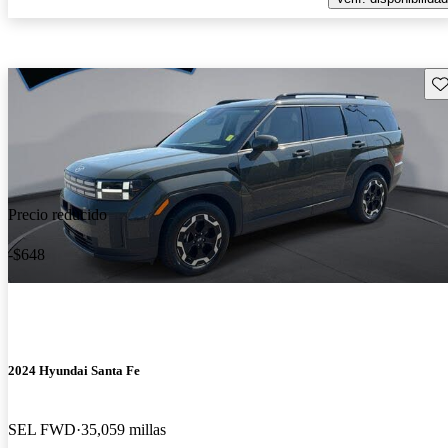
Gu
Precio reducido
-$648
2024 Hyundai Santa Fe
SEL FWD
35,059 millas