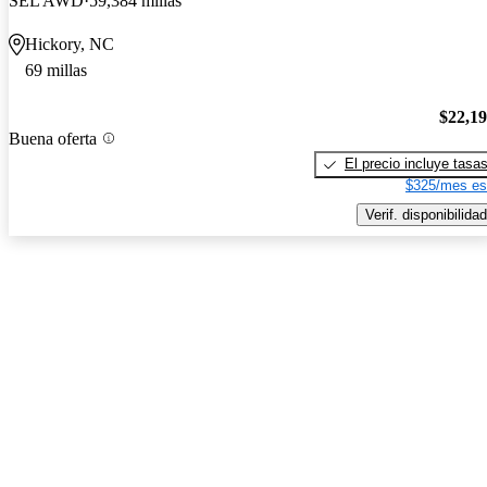
SEL AWD
59,384 millas
Hickory, NC
69 millas
$22,1
Buena oferta
El precio incluye tasa
$325/mes es
Verif. disponibilidad