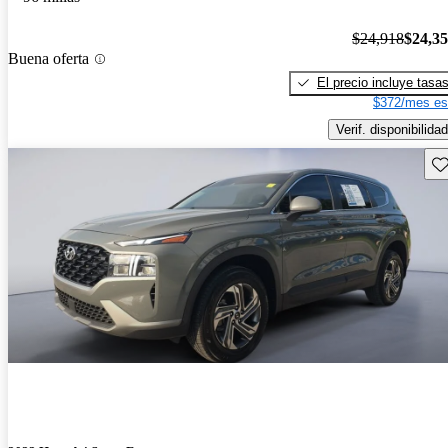
$24,918
$24,3
Buena oferta
El precio incluye tasa
$372/mes es
Verif. disponibilidad
Gu