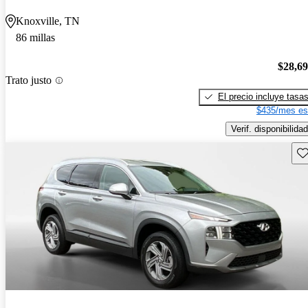
Knoxville, TN
86 millas
$28,6
Trato justo
El precio incluye tasa
$435/mes es
Verif. disponibilidad
Gu