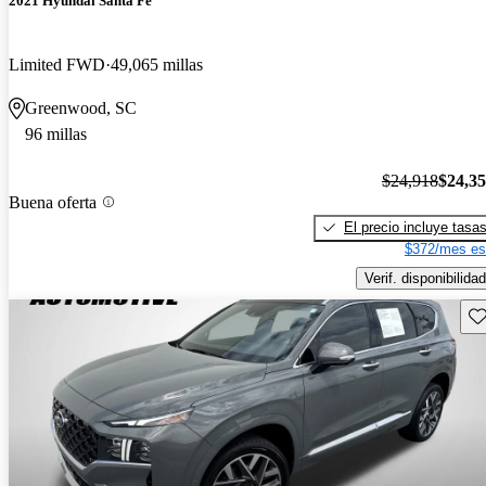
2021 Hyundai Santa Fe
Limited FWD
49,065 millas
Greenwood, SC
96 millas
$24,918
$24,3
Buena oferta
El precio incluye tasa
$372/mes es
Verif. disponibilidad
Gu