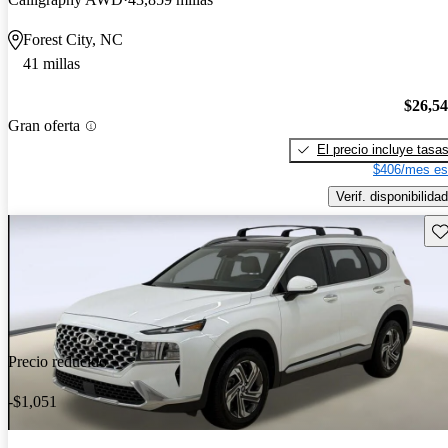
Forest City, NC
41 millas
$26,5
Gran oferta
El precio incluye tasa
$406/mes es
Verif. disponibilidad
Gu
Precio reducido
-$1,051