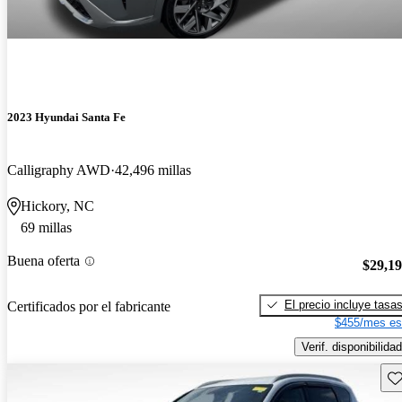
2023 Hyundai Santa Fe
Calligraphy AWD
42,496 millas
Hickory, NC
69 millas
Buena oferta
$29,1
El precio incluye tasa
Certificados por el fabricante
$455/mes es
Verif. disponibilidad
Gu