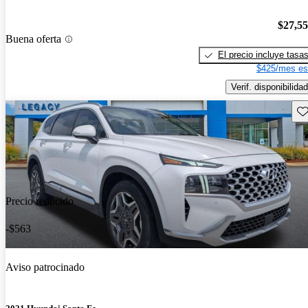
$27,5
Buena oferta
El precio incluye tasa
$425/mes es
Verif. disponibilidad
Gu
Precio reducido
-$563
Aviso patrocinado