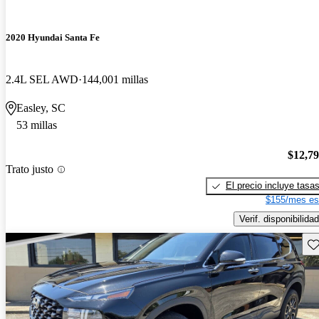
2020 Hyundai Santa Fe
2.4L SEL AWD
144,001 millas
Easley, SC
53 millas
$12,7
Trato justo
El precio incluye tasa
$155/mes es
Verif. disponibilidad
Gu