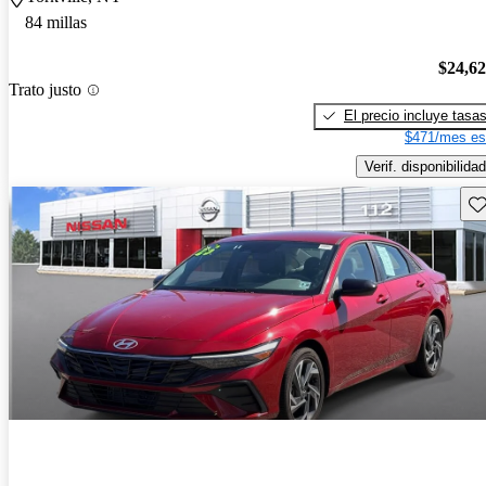
84 millas
$24,6
Trato justo
El precio incluye tasa
$471/mes es
Verif. disponibilidad
Gu