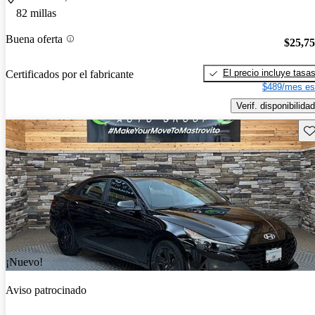
82 millas
Buena oferta
$25,7
El precio incluye tasa
Certificados por el fabricante
$489/mes es
Verif. disponibilidad
Gu
¡Nuevo!
Aviso patrocinado