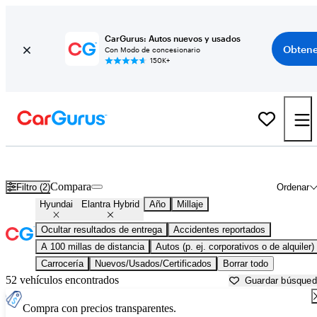
CarGurus: Autos nuevos y usados
Obtene
Con Modo de concesionario
150K+
Hyundai Elantra Hybrid usados en venta cerca de
Albany, NY
Compara
Filtro (2)
Ordenar
Hyundai
Elantra Hybrid
Año
Millaje
Ocultar resultados de entrega
Accidentes reportados
A 100 millas de distancia
Autos (p. ej. corporativos o de alquiler)
Carrocería
Nuevos/Usados/Certificados
Borrar todo
52 vehículos encontrados
Guardar búsque
Compra con precios transparentes.