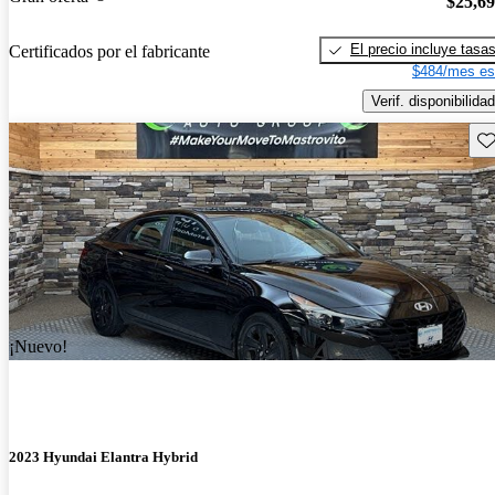
$25,6
El precio incluye tasa
Certificados por el fabricante
$484/mes es
Verif. disponibilidad
Gu
¡Nuevo!
2023 Hyundai Elantra Hybrid