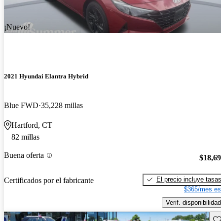
¡Nuevo!
2021 Hyundai Elantra Hybrid
Blue FWD
35,228 millas
Hartford, CT
82 millas
Buena oferta
$18,6
El precio incluye tasa
Certificados por el fabricante
$365/mes es
Verif. disponibilidad
Gu