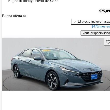
El precio incluye envío de $700
$25,0
Buena oferta
El precio incluye tasa
$476/mes es
Verif. disponibilidad
Gu