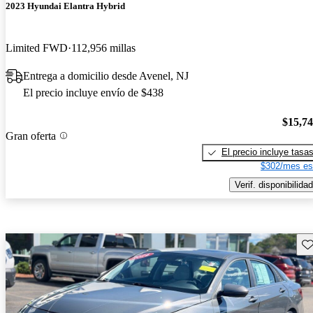
2023 Hyundai Elantra Hybrid
Limited FWD
112,956 millas
Entrega a domicilio desde Avenel, NJ
El precio incluye envío de $438
$15,7
Gran oferta
El precio incluye tasa
$302/mes es
Verif. disponibilidad
Gu