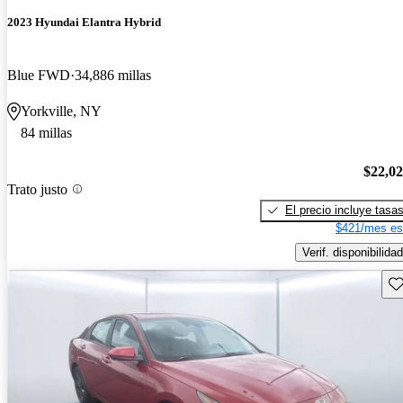
2023 Hyundai Elantra Hybrid
Blue FWD
34,886 millas
Yorkville, NY
84 millas
$22,0
Trato justo
El precio incluye tasa
$421/mes es
Verif. disponibilidad
Gu