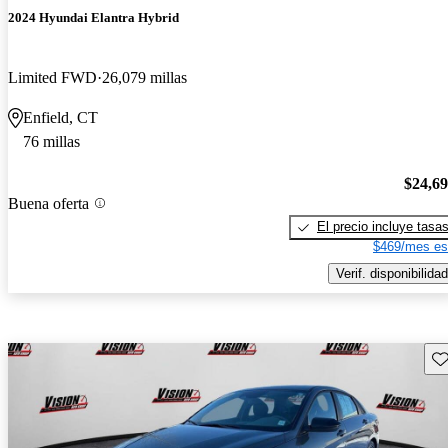
2024 Hyundai Elantra Hybrid
Limited FWD
26,079 millas
Enfield, CT
76 millas
$24,6
Buena oferta
El precio incluye tasa
$469/mes es
Verif. disponibilidad
Gu