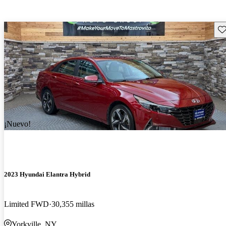
Gu
¡Nuevo!
2023 Hyundai Elantra Hybrid
Limited FWD
30,355 millas
Yorkville, NY