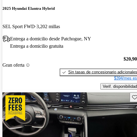
2025 Hyundai Elantra Hybrid
SEL Sport FWD
3,202 millas
Entrega a domicilio desde Patchogue, NY
Entrega a domicilio gratuita
$20,9
Gran oferta
Sin tasas de concesionario adicionale
$394/mes es
Verif. disponibilidad
Gu