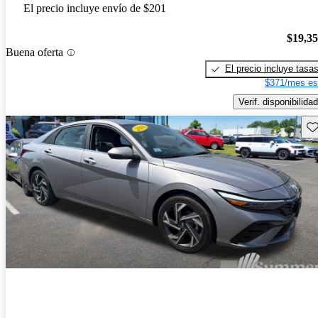
El precio incluye envío de $201
$19,3
Buena oferta
El precio incluye tasa
$371/mes es
Verif. disponibilidad
Gu