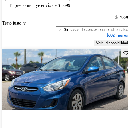
El precio incluye envío de $1,699
$17,6
Trato justo
Sin tasas de concesionario adicionale
$332/mes es
Verif. disponibilidad
Gu