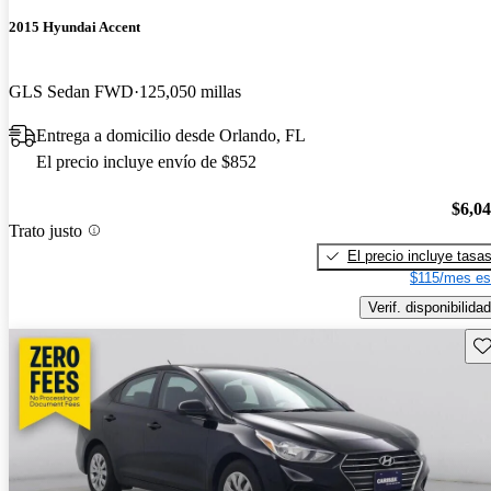
2015 Hyundai Accent
GLS Sedan FWD
125,050 millas
Entrega a domicilio desde Orlando, FL
El precio incluye envío de $852
$6,0
Trato justo
El precio incluye tasa
$115/mes es
Verif. disponibilidad
Gu