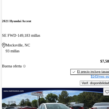
2021 Hyundai Accent
SE FWD
149,183 millas
Mocksville, NC
93 millas
$7,5
Buena oferta
El precio incluye tasa
$143/mes es
Verif. disponibilidad
Gu