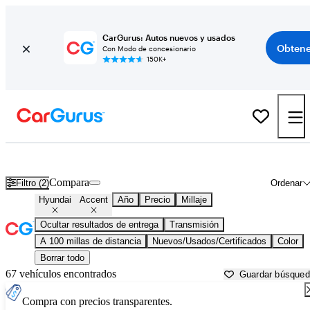
CarGurus: Autos nuevos y usados
Obtene
Con Modo de concesionario
150K+
Hyundai Accent usados en venta cerca de
Abingdon, VA
Compara
Filtro (2)
Ordenar
Hyundai
Accent
Año
Precio
Millaje
Ocultar resultados de entrega
Transmisión
A 100 millas de distancia
Nuevos/Usados/Certificados
Color
Borrar todo
67 vehículos encontrados
Guardar búsque
Compra con precios transparentes.