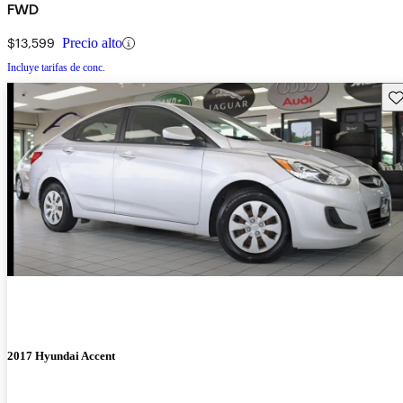
FWD
$13,599
Precio alto
Incluye tarifas de conc.
Gu
2017 Hyundai Accent