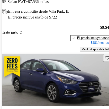
SE Sedan FWD
87,536 millas
Entrega a domicilio desde Villa Park, IL
El precio incluye envío de $722
$9,5
Trato justo
El precio incluye tasa
$181/mes es
Verif. disponibilidad
Gu