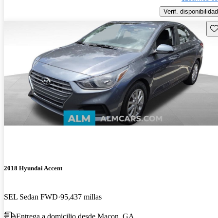
Verif. disponibilidad
Gu
2018 Hyundai Accent
SEL Sedan FWD
95,437 millas
Entrega a domicilio desde Macon, GA