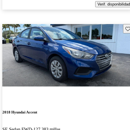
Verif. disponibilidad
Gu
2018 Hyundai Accent
SE Sedan FWD
127,383 millas