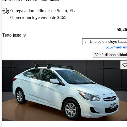
Entrega a domicilio desde Stuart, FL
El precio incluye envío de $465
$8,2
Trato justo
El precio incluye tasa
$157/mes es
Verif. disponibilidad
Gu