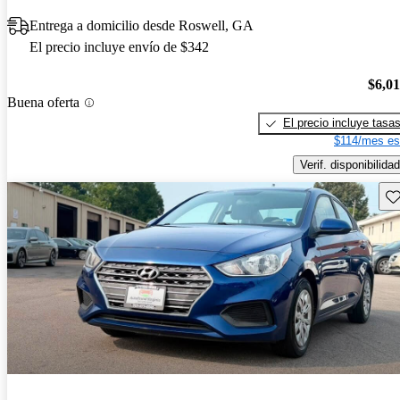
Entrega a domicilio desde Roswell, GA
El precio incluye envío de $342
$6,0
Buena oferta
El precio incluye tasa
$114/mes es
Verif. disponibilidad
Gu