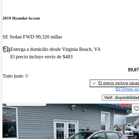
2019 Hyundai Accent
SE Sedan FWD
99,320 millas
Entrega a domicilio desde Virginia Beach, VA
El precio incluye envío de $483
$9,0
Trato justo
El precio incluye tasa
$172/mes es
Verif. disponibilidad
Gu