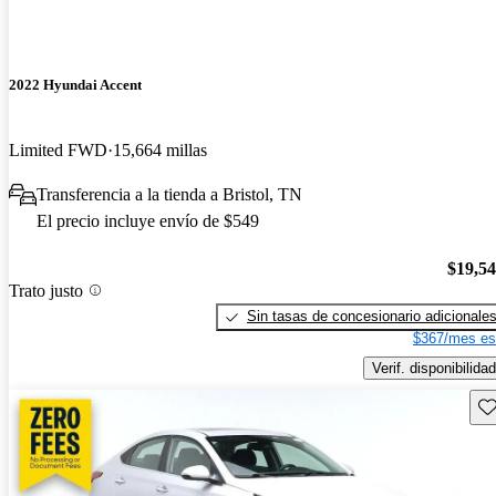
2022 Hyundai Accent
Limited FWD
15,664 millas
Transferencia a la tienda a Bristol, TN
El precio incluye envío de $549
$19,5
Trato justo
Sin tasas de concesionario adicionale
$367/mes es
Verif. disponibilidad
Gu