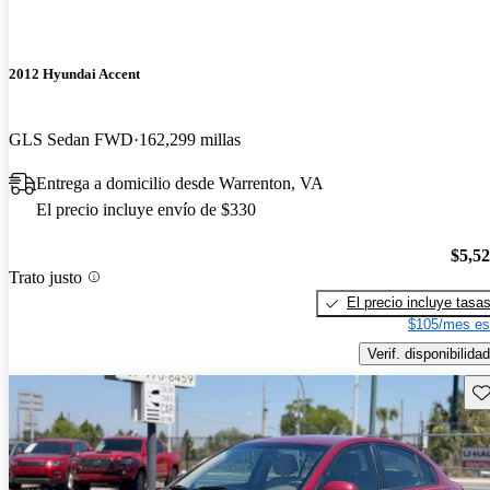
2012 Hyundai Accent
GLS Sedan FWD
162,299 millas
Entrega a domicilio desde Warrenton, VA
El precio incluye envío de $330
$5,5
Trato justo
El precio incluye tasa
$105/mes es
Verif. disponibilidad
Gu