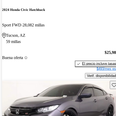
2024 Honda Civic Hatchback
Sport FWD
28,082 millas
Tucson, AZ
59 millas
$25,9
Buena oferta
El precio incluye tasa
$493/mes es
Verif. disponibilidad
Gu