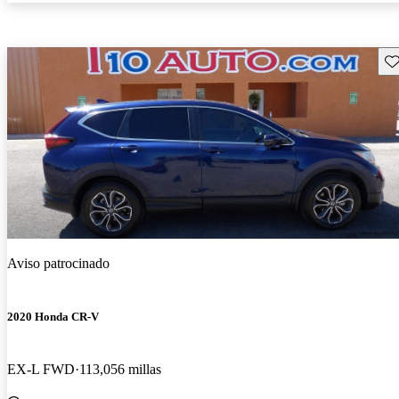
Gu
Aviso patrocinado
2020 Honda CR-V
EX-L FWD
113,056 millas