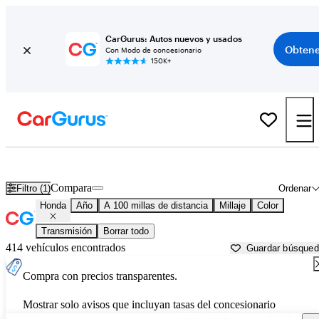
CarGurus: Autos nuevos y usados
Obtene
Con Modo de concesionario
150K+
Autos Honda usados en venta cerca de
Sierra Vista, AZ
Compara
Filtro (1)
Ordenar
Honda
Año
A 100 millas de distancia
Millaje
Color
Transmisión
Borrar todo
414 vehículos encontrados
Guardar búsque
Compra con precios transparentes.
Mostrar solo avisos que incluyan tasas del concesionario