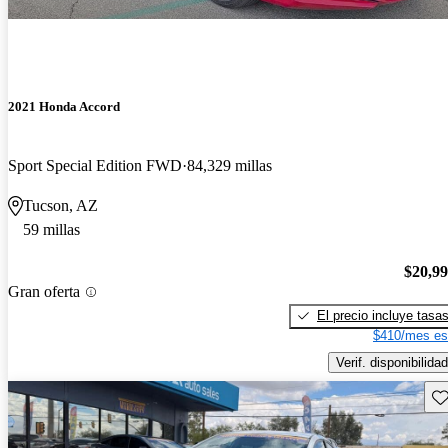
2021 Honda Accord
Sport Special Edition FWD
84,329 millas
Tucson, AZ
59 millas
$20,9
Gran oferta
El precio incluye tasa
$410/mes es
Verif. disponibilidad
Gu