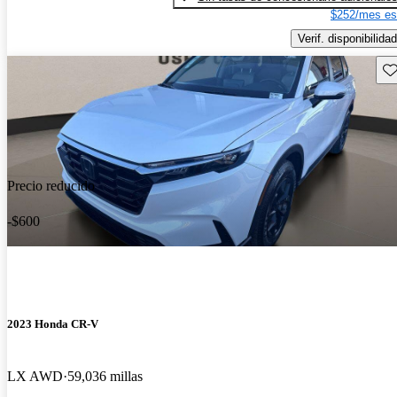
$252/mes es
Verif. disponibilidad
Gu
Precio reducido
-$600
2023 Honda CR-V
LX AWD
59,036 millas