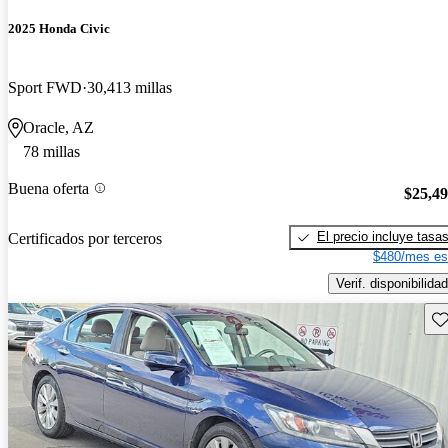
2025 Honda Civic
Sport FWD
30,413 millas
Oracle, AZ
78 millas
Buena oferta
$25,4
El precio incluye tasa
Certificados por terceros
$480/mes es
Verif. disponibilidad
Gu