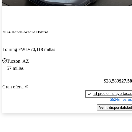
2024 Honda Accord Hybrid
Touring FWD
70,118 millas
Tucson, AZ
57 millas
$28,589
$27,5
Gran oferta
El precio incluye tasa
$524/mes es
Verif. disponibilidad