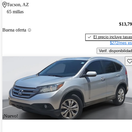
Tucson, AZ
65 millas
$13,7
Buena oferta
El precio incluye tasa
$272/mes es
Verif. disponibilidad
Gu
¡Nuevo!