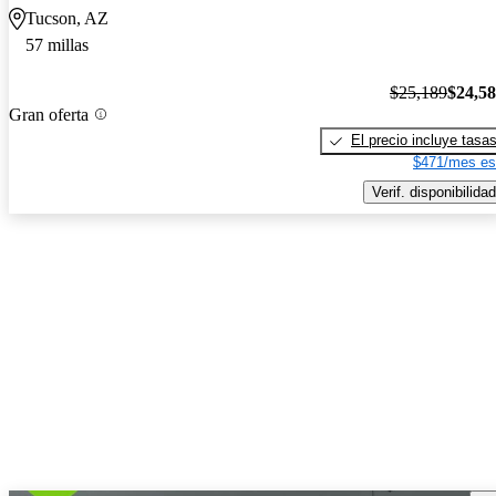
Tucson, AZ
57 millas
$25,189
$24,5
Gran oferta
El precio incluye tasa
$471/mes es
Verif. disponibilidad