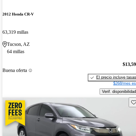
2012 Honda CR-V
63,319 millas
Tucson, AZ
64 millas
$13,5
Buena oferta
El precio incluye tasa
$268/mes es
Verif. disponibilidad
Gu