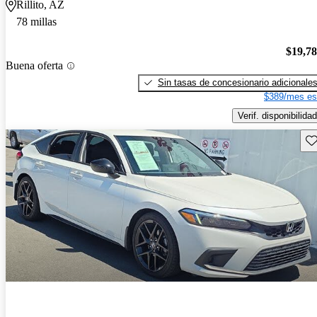
Rillito, AZ
78 millas
$19,7
Buena oferta
Sin tasas de concesionario adicionale
$389/mes es
Verif. disponibilidad
Gu