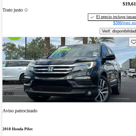
$19,6
Trato justo
El precio incluye tasa
$386/mes es
Verif. disponibilidad
Gu
Precio reducido
-$590
Aviso patrocinado
2018 Honda Pilot