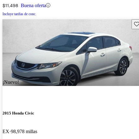
$11,498
Buena oferta
Incluye tarifas de conc.
Gu
¡Nuevo!
2015 Honda Civic
EX
98,978 millas