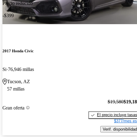
Precio reducido
-$399
2017 Honda Civic
Si
76,946 millas
Tucson, AZ
57 millas
$19,580
$19,1
Gran oferta
El precio incluye tasa
$377/mes es
Verif. disponibilidad