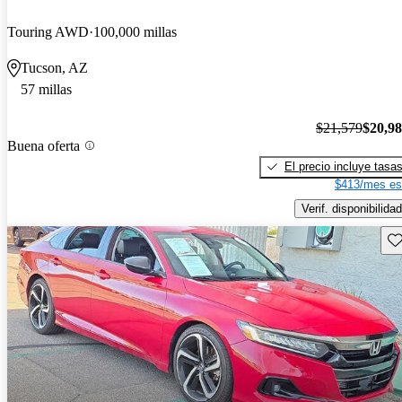
Touring AWD
100,000 millas
Tucson, AZ
57 millas
$21,579
$20,9
Buena oferta
El precio incluye tasa
$413/mes es
Verif. disponibilidad
Gu