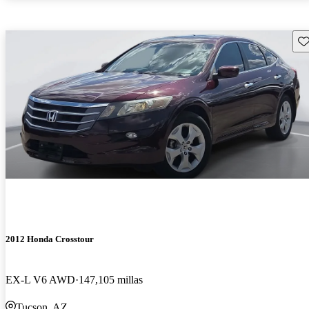
Gu
2012 Honda Crosstour
EX-L V6 AWD
147,105 millas
Tucson, AZ