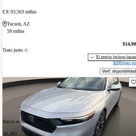
EX
93,563 millas
Tucson, AZ
59 millas
$14,9
Trato justo
El precio incluye tasa
$295/mes es
Verif. disponibilidad
Gu
Precio reducido
-$1,001