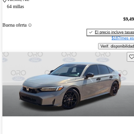
64 millas
$9,4
Buena oferta
El precio incluye tasa
$187/mes es
Verif. disponibilidad
Gu