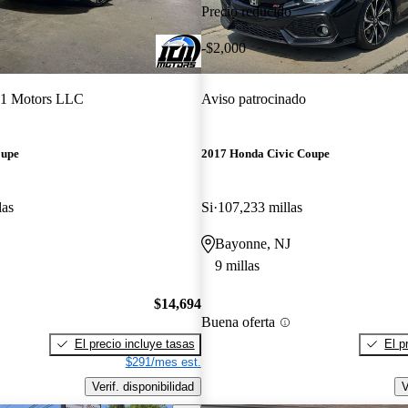
Precio reducido
-$2,000
1 Motors LLC
Aviso patrocinado
oupe
2017 Honda Civic Coupe
las
Si
107,233 millas
Bayonne, NJ
9 millas
$14,694
Buena oferta
El precio incluye tasas
El p
$291/mes est.
Verif. disponibilidad
V