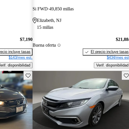
Si FWD
49,850 millas
Elizabeth, NJ
15 millas
$7,190
$21,88
Buena oferta
recio incluye tasas
El precio incluye tasas
$143/mes est.
$434/mes est
erif. disponibilidad
Verif. disponibilidad
Guarda este Aviso
Gu