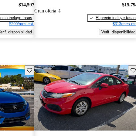
$14,597
$15,79
Gran oferta
recio incluye tasas
El precio incluye tasas
$290/mes est.
$313/mes est
erif. disponibilidad
Verif. disponibilidad
Guarda este Aviso
Gu