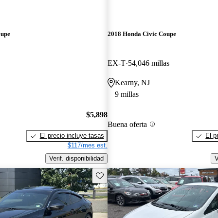
oupe
2018 Honda Civic Coupe
EX-T
54,046 millas
Kearny, NJ
9 millas
$5,898
Buena oferta
El precio incluye tasas
El p
$117/mes est.
Verif. disponibilidad
V
Guarda este Aviso