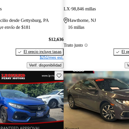
s
LX
98,846 millas
cilio desde Gettysburg, PA
Hawthorne, NJ
uye envío de $181
16 millas
$12,636
Trato justo
El precio incluye tasas
El p
$251/mes est.
Verif. disponibilidad
V
Guarda este Aviso