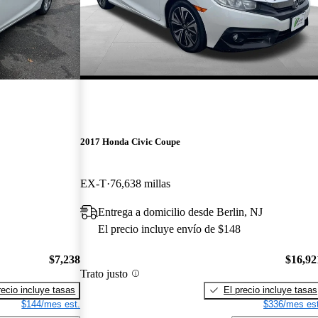
2017 Honda Civic Coupe
EX-T
76,638 millas
Entrega a domicilio desde Berlin, NJ
El precio incluye envío de $148
$7,238
$16,92
Trato justo
recio incluye tasas
El precio incluye tasas
$144/mes est.
$336/mes est