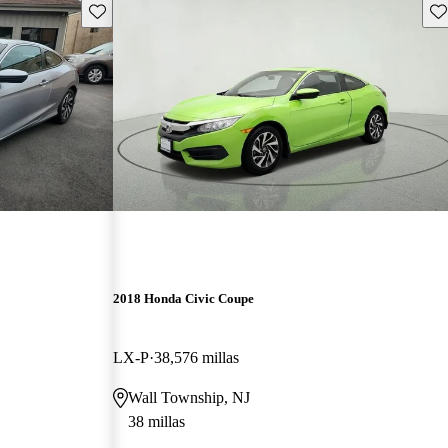
Guarda este Aviso
Gu
2018 Honda Civic Coupe
LX-P
38,576 millas
Wall Township, NJ
38 millas