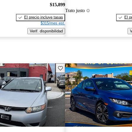
$15,899
Trato justo
El precio incluye tasas
El p
$315/mes est.
Verif. disponibilidad
V
Guarda este Aviso