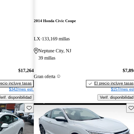
2014 Honda Civic Coupe
LX
133,169 millas
Neptune City, NJ
39 millas
$17,264
$7,89
Gran oferta
recio incluye tasas
El precio incluye tasas
$342/mes est.
$157/mes est
erif. disponibilidad
Verif. disponibilidad
Guarda este Aviso
Gu