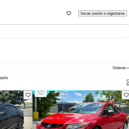
Iniciar sesión o registrarse
Ordenar
nario
Guarda este Aviso
Gu