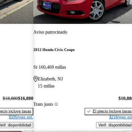
Aviso patrocinado
2012 Honda Civic Coupe
Si
160,469 millas
Elizabeth, NJ
15 millas
$18,880
$16,880
$10,88
Trato justo
recio incluye tasas
El precio incluye tasas
$335/mes est.
$216/mes est
erif. disponibilidad
Verif. disponibilidad