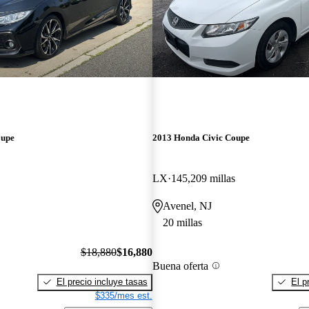
oupe
2013 Honda Civic Coupe
LX
145,209 millas
Avenel, NJ
20 millas
$18,880
$16,880
Buena oferta
El precio incluye tasas
El p
$335/mes est.