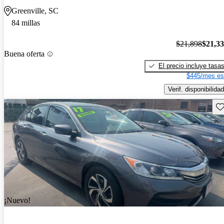
Greenville, SC
84 millas
$21,898
$21,3
Buena oferta
El precio incluye tasa
$445/mes es
Verif. disponibilidad
Gu
¡Nuevo!