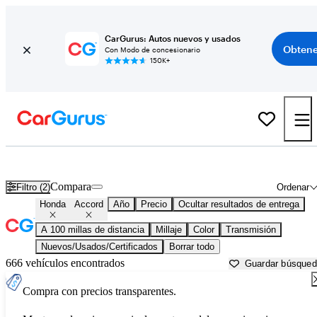
CarGurus: Autos nuevos y usados
Obtene
Con Modo de concesionario
150K+
Honda Accord usados en venta cerca de
Athens, GA
Compara
Filtro (2)
Ordenar
Honda
Accord
Año
Precio
Ocultar resultados de entrega
A 100 millas de distancia
Millaje
Color
Transmisión
Nuevos/Usados/Certificados
Borrar todo
666 vehículos encontrados
Guardar búsque
Compra con precios transparentes.