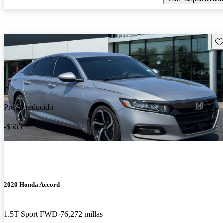
Gu
Precio reducido
-$565
2020 Honda Accord
1.5T Sport FWD
76,272 millas