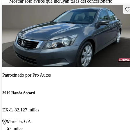
Mostrar solo avisos que incluyan tasas del concesionario
Gu
Patrocinado por
Pro Autos
2010 Honda Accord
EX-L
82,127 millas
Marietta, GA
67 millas