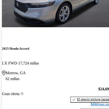
2025 Honda Accord
LX FWD
17,724 millas
Morrow, GA
62 millas
$24,6
Gran oferta
El precio incluye tasa
$494/mes es