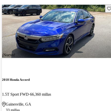
Gu
¡Nuevo!
2018 Honda Accord
1.5T Sport FWD
66,360 millas
Gainesville, GA
33 millas