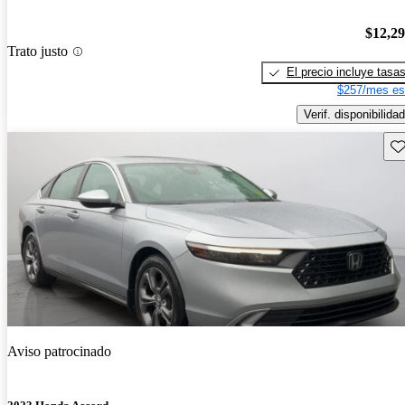
$12,2
Trato justo
El precio incluye tasa
$257/mes es
Verif. disponibilidad
Gu
Aviso patrocinado