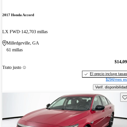
2017 Honda Accord
LX FWD
142,703 millas
Milledgeville, GA
61 millas
$14,0
Trato justo
El precio incluye tasa
$294/mes es
Verif. disponibilidad
Gu