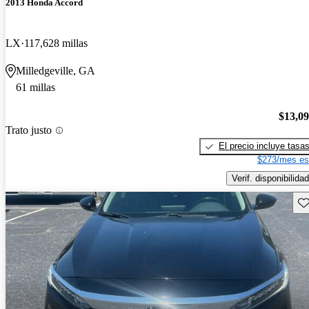
2013 Honda Accord
LX
117,628 millas
Milledgeville, GA
61 millas
$13,0
Trato justo
El precio incluye tasa
$273/mes es
Verif. disponibilidad
Gu