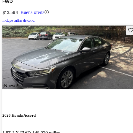
FWD
$13,594
Buena oferta
Incluye tarifas de conc.
Gu
¡Nuevo!
2020 Honda Accord
1.5T LX FWD
148,920 millas