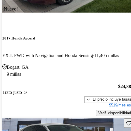
¡Nuevo!
2017 Honda Accord
EX-L FWD with Navigation and Honda Sensing
11,405 millas
Bogart, GA
9 millas
$24,8
Trato justo
El precio incluye tasa
$519/mes es
Verif. disponibilidad
Gu