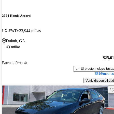
2024 Honda Accord
LX FWD
23,944 millas
Duluth, GA
43 millas
$25,6
Buena oferta
El precio incluye tasa
$516/mes es
Verif. disponibilidad
Gu