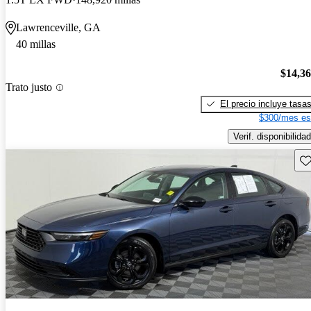
Lawrenceville, GA
40 millas
$14,3
Trato justo
El precio incluye tasa
$300/mes es
Verif. disponibilidad
Gu