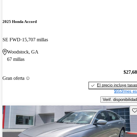
2025 Honda Accord
SE FWD
15,707 millas
Woodstock, GA
67 millas
$27,6
Gran oferta
El precio incluye tasa
$553/mes es
Verif. disponibilidad
Gu