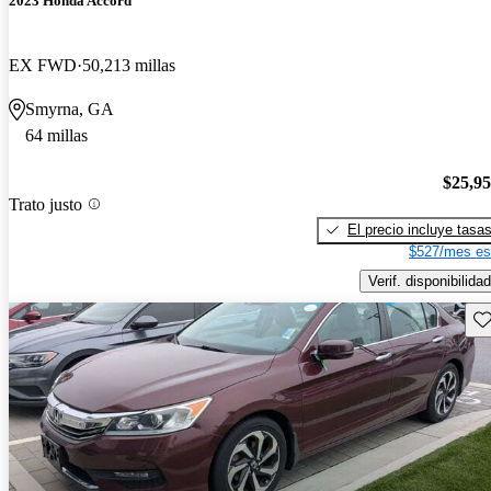
2023 Honda Accord
EX FWD
50,213 millas
Smyrna, GA
64 millas
$25,9
Trato justo
El precio incluye tasa
$527/mes es
Verif. disponibilidad
Gu