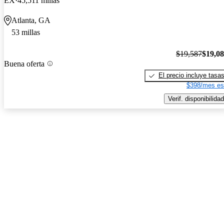
EX
45,511 millas
Atlanta, GA
53 millas
$19,587
$19,0
Buena oferta
El precio incluye tasa
$398/mes es
Verif. disponibilidad