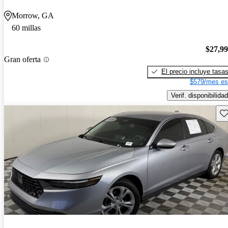
Morrow, GA
60 millas
$27,9
Gran oferta
El precio incluye tasa
$579/mes es
Verif. disponibilidad
Gu