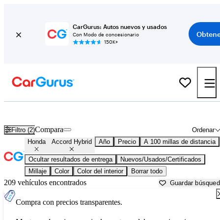
CarGurus: Autos nuevos y usados
Obtene
Con Modo de concesionario
150K+
Honda Accord Hybrid usados en venta cerca de
Bakersfield, CA
Compara
Filtro (2)
Ordenar
Honda
Accord Hybrid
Año
Precio
A 100 millas de distancia
Ocultar resultados de entrega
Nuevos/Usados/Certificados
Millaje
Color
Color del interior
Borrar todo
209 vehículos encontrados
Guardar búsque
Compra con precios transparentes.