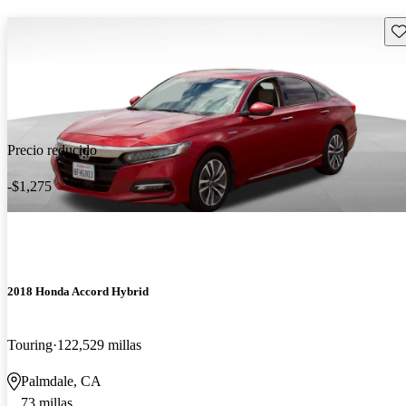
Gu
Precio reducido
-$1,275
2018 Honda Accord Hybrid
Touring
122,529 millas
Palmdale, CA
73 millas