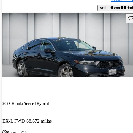
Verif. disponibilidad
Gu
2023 Honda Accord Hybrid
EX-L FWD
68,672 millas
Selma, CA