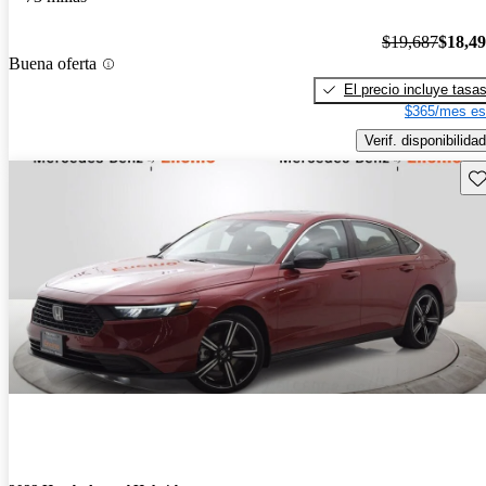
$19,687
$18,4
Buena oferta
El precio incluye tasa
$365/mes es
Verif. disponibilidad
Gu