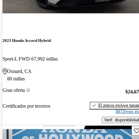
2023 Honda Accord Hybrid
Sport-L FWD
67,992 millas
Oxnard, CA
80 millas
Gran oferta
$24,6
El precio incluye tasa
Certificados por terceros
$473/mes es
Verif. disponibilidad
Gu