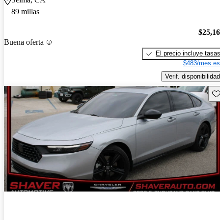
89 millas
$25,1
Buena oferta
El precio incluye tasa
$483/mes es
Verif. disponibilidad
Gu