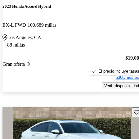
2023 Honda Accord Hybrid
EX-L FWD
100,689 millas
Los Angeles, CA
88 millas
$19,0
Gran oferta
El precio incluye tasa
$366/mes es
Verif. disponibilidad
Gu