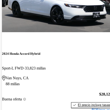
2024 Honda Accord Hybrid
Sport-L FWD
33,823 millas
Van Nuys, CA
88 millas
$28,1
Buena oferta
El precio incluye tasa
$535/mes es