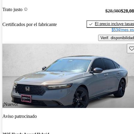
Trato justo
$28,980
$28,0
El precio incluye tasa
Certificados por el fabricante
$534/mes es
Verif. disponibilidad
Gu
¡Nuevo!
Aviso patrocinado