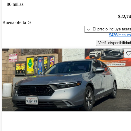
86 millas
$22,7
Buena oferta
El precio incluye tasa
$436/mes es
Verif. disponibilidad
Gu