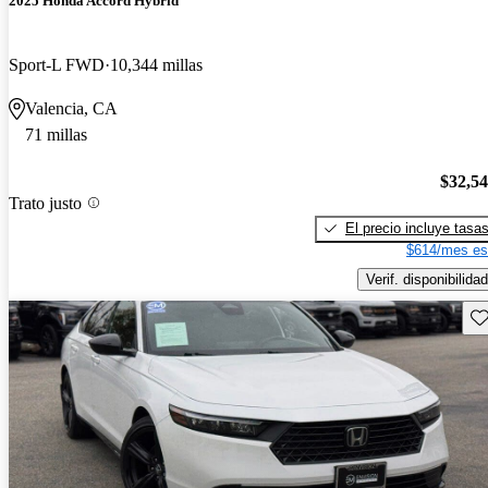
2025 Honda Accord Hybrid
Sport-L FWD
10,344 millas
Valencia, CA
71 millas
$32,5
Trato justo
El precio incluye tasa
$614/mes es
Verif. disponibilidad
Gu