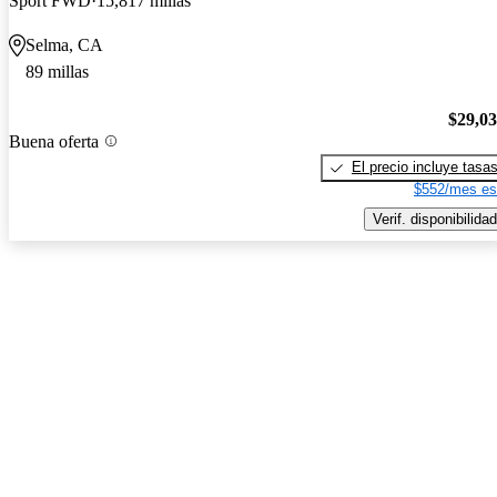
Sport FWD
15,817 millas
Selma, CA
89 millas
$29,0
Buena oferta
El precio incluye tasa
$552/mes es
Verif. disponibilidad