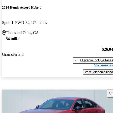
2024 Honda Accord Hybrid
Sport-L FWD
34,275 millas
Thousand Oaks, CA
84 millas
$26,0
Gran oferta
El precio incluye tasa
$495/mes es
Verif. disponibilidad
Gu