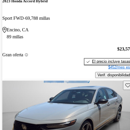
2023 Honda Accord Hybrid
Sport FWD
69,788 millas
Encino, CA
89 millas
$23,5
Gran oferta
El precio incluye tasa
$452/mes es
Verif. disponibilidad
Gu