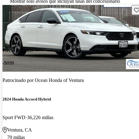
Mostrar solo avisos que incluyan tasas del concesionario
Gu
Precio reducido
-$898
Patrocinado por
Ocean Honda of Ventura
2024 Honda Accord Hybrid
Sport FWD
36,226 millas
Ventura, CA
79 millas