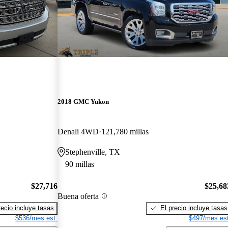
2018 GMC Yukon
Denali 4WD
121,780 millas
Stephenville, TX
90 millas
$27,716
$25,68
Buena oferta
recio incluye tasas
El precio incluye tasas
$536/mes est.
$497/mes est