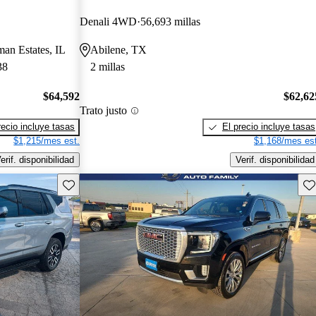
Denali 4WD
56,693 millas
man Estates, IL
Abilene, TX
38
2 millas
$64,592
$62,62
Trato justo
recio incluye tasas
El precio incluye tasas
$1,215/mes est.
$1,168/mes est
erif. disponibilidad
Verif. disponibilidad
Guarda este Aviso
Gu