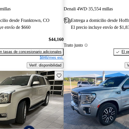
millas
Denali 4WD
35,554 millas
icilio desde Franktown, CO
Entrega a domicilio desde Hoff
uye envío de $660
El precio incluye envío de $1,8
$44,160
Trato justo
n tasas de concesionario adicionales
El p
$846/mes est.
Verif. disponibilidad
V
Guarda este Aviso