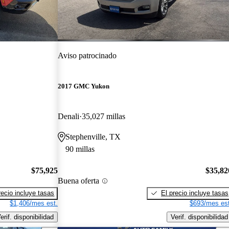
Aviso patrocinado
2017 GMC Yukon
Denali
35,027 millas
Stephenville, TX
90 millas
$75,925
$35,82
Buena oferta
recio incluye tasas
El precio incluye tasas
$1,406/mes est.
$693/mes est
erif. disponibilidad
Verif. disponibilidad