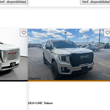
erif. disponibilidad
Verif. disponibilidad
Guarda este Aviso
Gu
¡Nuevo!
2024 GMC Yukon