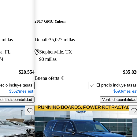
2017 GMC Yukon
 millas
Denali
35,027 millas
pa, FL
Stephenville, TX
74
90 millas
$28,554
$35,82
Buena oferta
recio incluye tasas
El precio incluye tasas
$552/mes est.
$693/mes est
erif. disponibilidad
Verif. disponibilidad
Guarda este Aviso
Gu