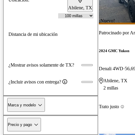
Abilene, TX
¡Nuevo!
Patrocinado por
Ar
Distancia de mi ubicación
2024 GMC Yukon
¿Mostrar avisos solamente de TX?
Denali 4WD
56,69
Abilene, TX
¿Incluir avisos con entrega?
2 millas
Marca y modelo
Trato justo
Precio y pago