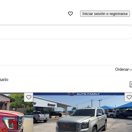
Iniciar sesión o registrarse
Ordenar
nario
Guarda este Aviso
Gu