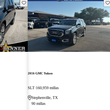
Guarda este Aviso
Gu
2016 GMC Yukon
SLT
160,959 millas
Stephenville, TX
90 millas