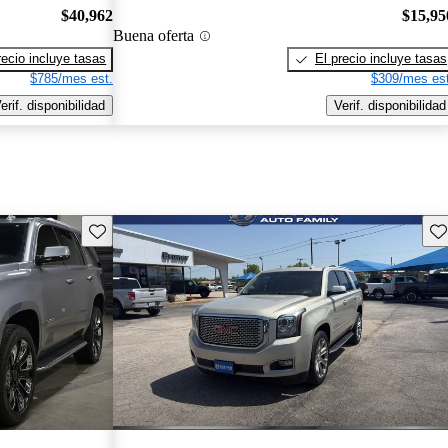
$40,962
$15,95
Buena oferta
recio incluye tasas
El precio incluye tasas
$785/mes est.
$309/mes est
erif. disponibilidad
Verif. disponibilidad
Guarda este Aviso
Gu