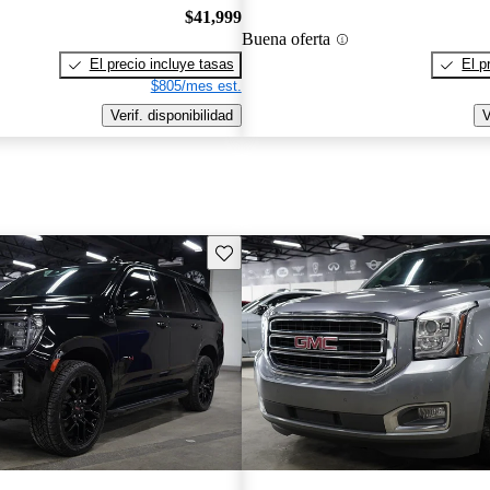
$41,999
Buena oferta
El precio incluye tasas
El p
$805/mes est.
Verif. disponibilidad
V
Guarda este Aviso