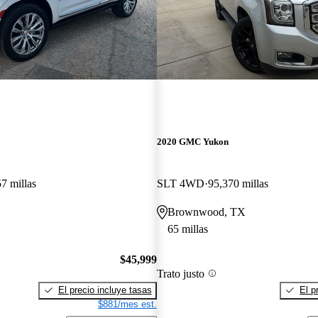
2020 GMC Yukon
7 millas
SLT 4WD
95,370 millas
Brownwood, TX
65 millas
$45,999
Trato justo
El precio incluye tasas
El p
$881/mes est.