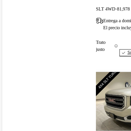
SLT 4WD
81,978 
Entrega a dom
El precio incl
Trato
justo
Si