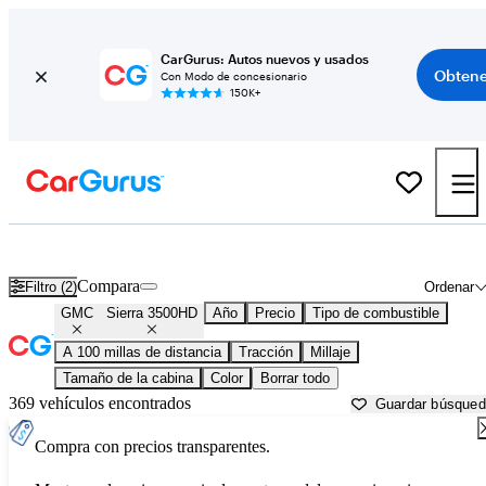
CarGurus: Autos nuevos y usados
Obtene
Con Modo de concesionario
150K+
GMC Sierra 3500HD usados en venta cerca de
Beaufort, SC
Compara
Filtro (2)
Ordenar
GMC
Sierra 3500HD
Año
Precio
Tipo de combustible
A 100 millas de distancia
Tracción
Millaje
Tamaño de la cabina
Color
Borrar todo
369 vehículos encontrados
Guardar búsque
Compra con precios transparentes.