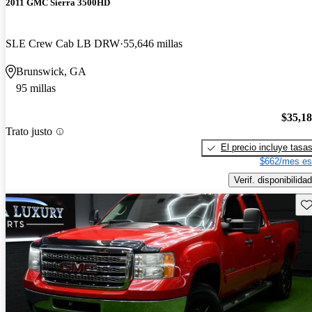
2011 GMC Sierra 3500HD
SLE Crew Cab LB DRW
55,646 millas
Brunswick, GA
95 millas
$35,1
Trato justo
El precio incluye tasa
$662/mes es
Verif. disponibilidad
Gu