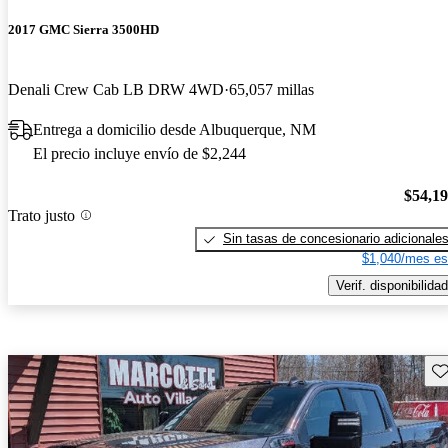
2017 GMC Sierra 3500HD
Denali Crew Cab LB DRW 4WD
65,057 millas
Entrega a domicilio desde Albuquerque, NM
El precio incluye envío de $2,244
$54,1
Trato justo
Sin tasas de concesionario adicionale
$1,040/mes es
Verif. disponibilidad
Gu