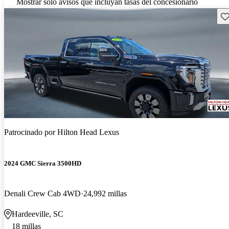
Mostrar solo avisos que incluyan tasas del concesionario
Gu
Patrocinado por
Hilton Head Lexus
2024 GMC Sierra 3500HD
Denali Crew Cab 4WD
24,992 millas
Hardeeville, SC
18 millas