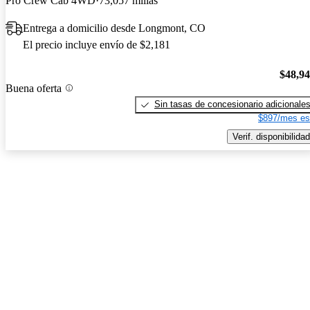
Pro Crew Cab 4WD
73,057 millas
Entrega a domicilio desde Longmont, CO
El precio incluye envío de $2,181
$48,9
Buena oferta
Sin tasas de concesionario adicionale
$897/mes es
Verif. disponibilidad