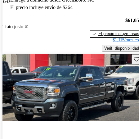
El precio incluye envío de $264
$61,0
Trato justo
El precio incluye tasa
$1,115/mes es
Verif. disponibilidad
Gu