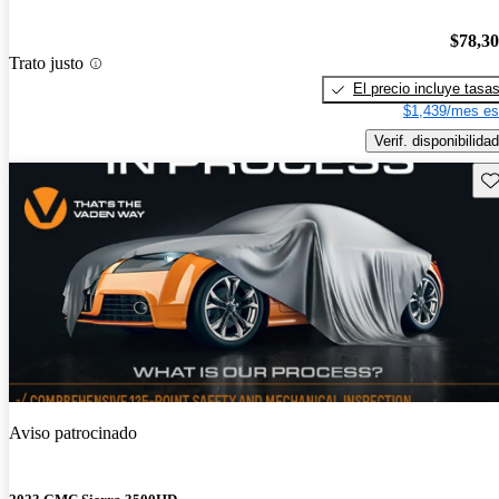
$78,3
Trato justo
El precio incluye tasa
$1,439/mes es
Verif. disponibilidad
Gu
Aviso patrocinado