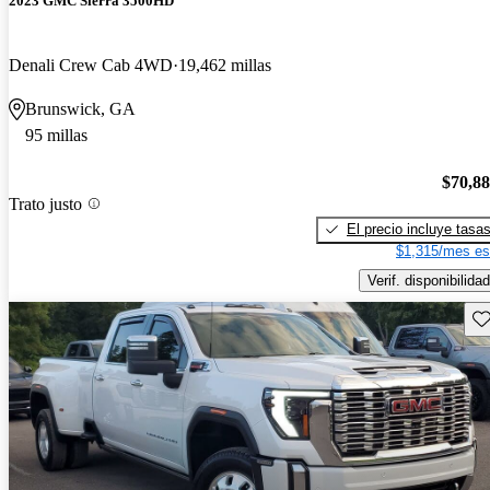
2023 GMC Sierra 3500HD
Denali Crew Cab 4WD
19,462 millas
Brunswick, GA
95 millas
$70,8
Trato justo
El precio incluye tasa
$1,315/mes es
Verif. disponibilidad
Gu