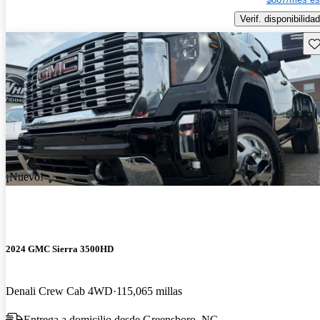
Verif. disponibilidad
Gu
¡Nuevo!
2024 GMC Sierra 3500HD
Denali Crew Cab 4WD
115,065 millas
Entrega a domicilio desde Greensboro, NC