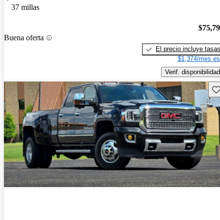
37 millas
$75,7
Buena oferta
El precio incluye tasa
$1,374/mes es
Verif. disponibilidad
Gu