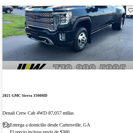
Gu
2021 GMC Sierra 3500HD
Denali Crew Cab 4WD
87,057 millas
Entrega a domicilio desde Cartersville, GA
El precio incluye envío de $300