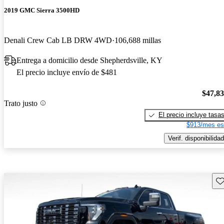
2019 GMC Sierra 3500HD
Denali Crew Cab LB DRW 4WD
106,688 millas
Entrega a domicilio desde Shepherdsville, KY
El precio incluye envío de $481
$47,8
Trato justo
El precio incluye tasa
$913/mes es
Verif. disponibilidad
Gu