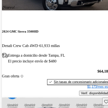
¡Nuevo!
2024 GMC Sierra 3500HD
Denali Crew Cab 4WD
61,933 millas
Entrega a domicilio desde Tampa, FL
El precio incluye envío de $480
$64,1
Gran oferta
Sin tasas de concesionario adicionale
$1,173/mes es
Verif. disponibilidad
Gu