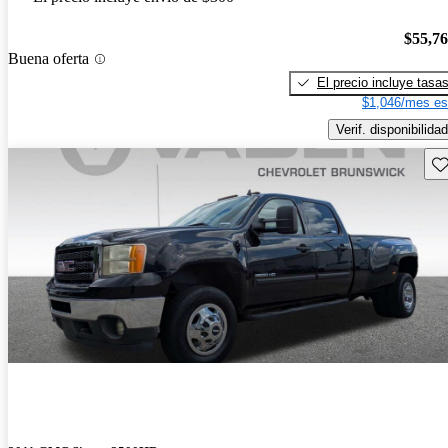
$55,7
Buena oferta
El precio incluye tasa
$1,046/mes es
Verif. disponibilidad
Gu