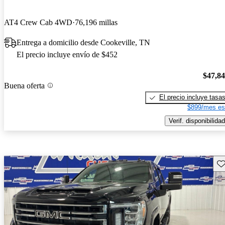
AT4 Crew Cab 4WD
76,196 millas
Entrega a domicilio desde Cookeville, TN
El precio incluye envío de $452
$47,8
Buena oferta
El precio incluye tasa
$899/mes es
Verif. disponibilidad
Gu