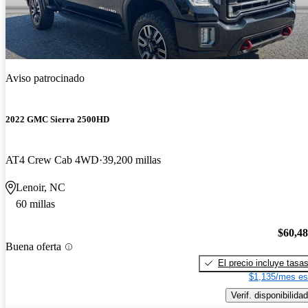
Aviso patrocinado
2022 GMC Sierra 2500HD
AT4 Crew Cab 4WD
39,200 millas
Lenoir, NC
60 millas
$60,4
Buena oferta
El precio incluye tasa
$1,135/mes es
Verif. disponibilidad