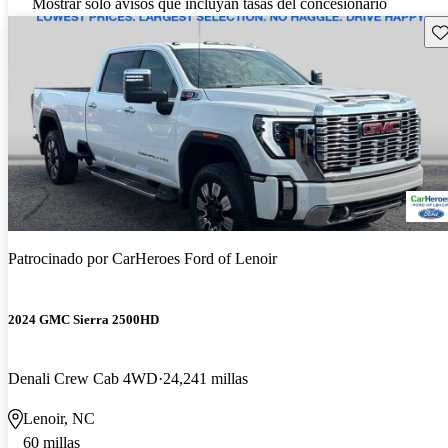
Mostrar solo avisos que incluyan tasas del concesionario
Gu
Patrocinado por
CarHeroes Ford of Lenoir
2024 GMC Sierra 2500HD
Denali Crew Cab 4WD
24,241 millas
Lenoir, NC
60 millas