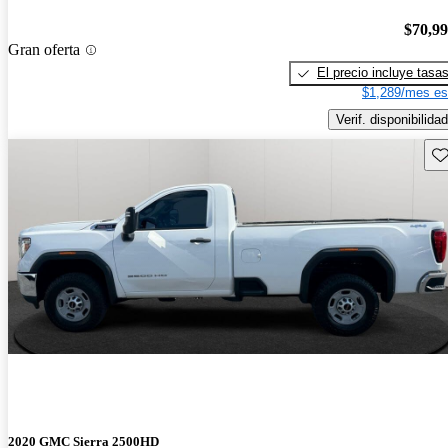
$70,9
Gran oferta
El precio incluye tasa
$1,289/mes es
Verif. disponibilidad
Gu
2020 GMC Sierra 2500HD