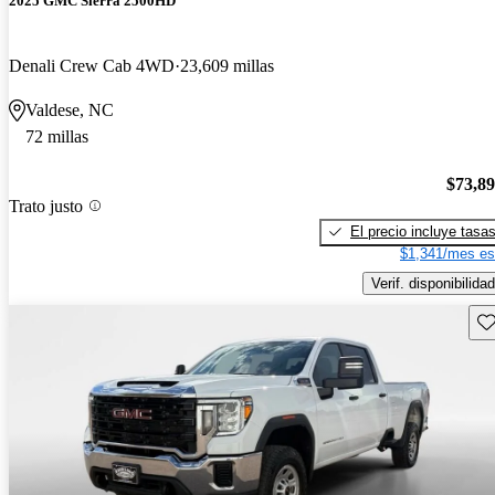
2025 GMC Sierra 2500HD
Denali Crew Cab 4WD
23,609 millas
Valdese, NC
72 millas
$73,8
Trato justo
El precio incluye tasa
$1,341/mes es
Verif. disponibilidad
Gu