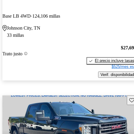
Base LB 4WD
124,106 millas
Johnson City, TN
33 millas
$27,6
Trato justo
El precio incluye tasa
$525/mes es
Verif. disponibilidad
Gu