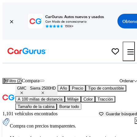
CarGurus: Autos nuevos y usados
Obtene
Con Modo de concesionario
150K+
GMC Sierra 2500HD usados en venta cerca de
Abingdon, VA
Compara
Filtro (2)
Ordenar
GMC
Sierra 2500HD
Año
Precio
Tipo de combustible
A 100 millas de distancia
Millaje
Color
Tracción
Tamaño de la cabina
Borrar todo
1,101 vehículos encontrados
Guardar búsque
Compra con precios transparentes.