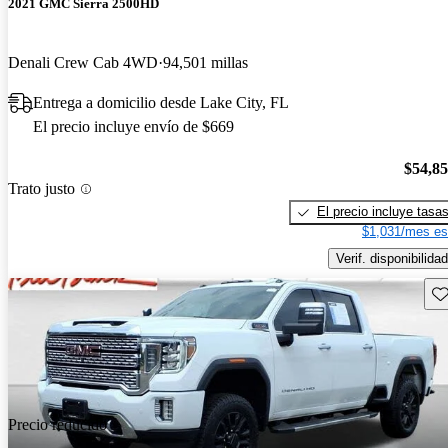
2021 GMC Sierra 2500HD
Denali Crew Cab 4WD
94,501 millas
Entrega a domicilio desde Lake City, FL
El precio incluye envío de $669
$54,8
Trato justo
El precio incluye tasa
$1,031/mes es
Verif. disponibilidad
Gu
Precio reducido