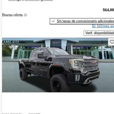
$64,0
Buena oferta
Sin tasas de concesionario adicionale
$1,162/mes es
Verif. disponibilidad
Gu