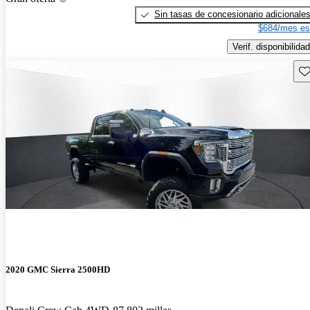
Sin tasas de concesionario adicionale
$684/mes es
Verif. disponibilidad
Gu
2020 GMC Sierra 2500HD