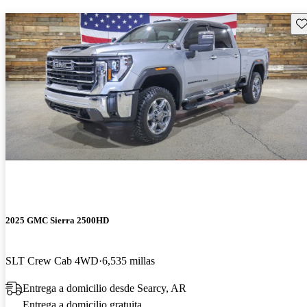
Gu
2025 GMC Sierra 2500HD
SLT Crew Cab 4WD
6,535 millas
Entrega a domicilio desde Searcy, AR
Entrega a domicilio gratuita