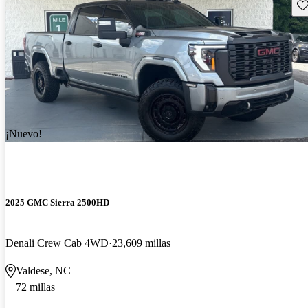
Gu
¡Nuevo!
2025 GMC Sierra 2500HD
Denali Crew Cab 4WD
23,609 millas
Valdese, NC
72 millas