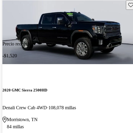
Gu
Precio reducido
-$1,520
2020 GMC Sierra 2500HD
Denali Crew Cab 4WD
108,078 millas
Morristown, TN
84 millas