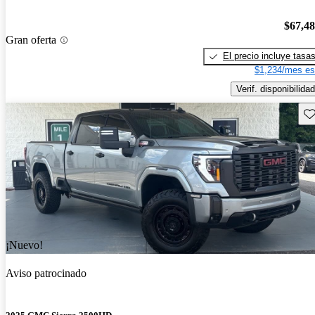
$67,4
Gran oferta
El precio incluye tasa
$1,234/mes es
Verif. disponibilidad
Gu
¡Nuevo!
Aviso patrocinado