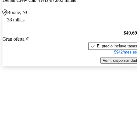
Denali Crew Cab 4WD
87,802 millas
Boone, NC
38 millas
$49,6
Gran oferta
El precio incluye tasa
$942/mes es
Verif. disponibilidad