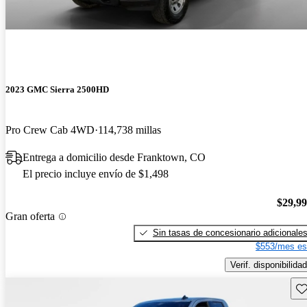
2023 GMC Sierra 2500HD
Pro Crew Cab 4WD
114,738 millas
Entrega a domicilio desde Franktown, CO
El precio incluye envío de $1,498
$29,9
Gran oferta
Sin tasas de concesionario adicionale
$553/mes es
Verif. disponibilidad
Gu