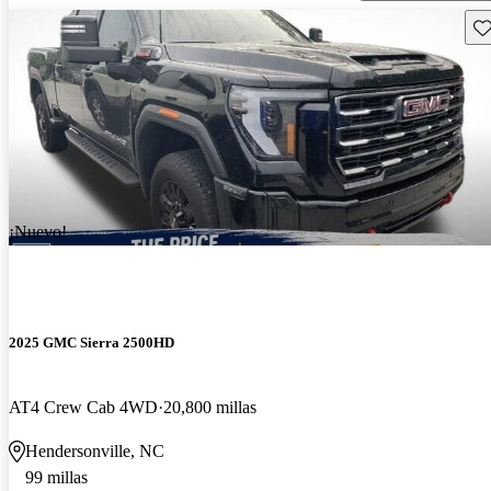
Gu
¡Nuevo!
2025 GMC Sierra 2500HD
AT4 Crew Cab 4WD
20,800 millas
Hendersonville, NC
99 millas