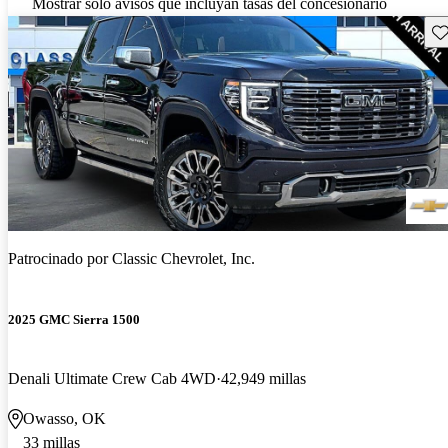
Mostrar solo avisos que incluyan tasas del concesionario
Gu
Patrocinado por
Classic Chevrolet, Inc.
2025 GMC Sierra 1500
Denali Ultimate Crew Cab 4WD
42,949 millas
Owasso, OK
33 millas