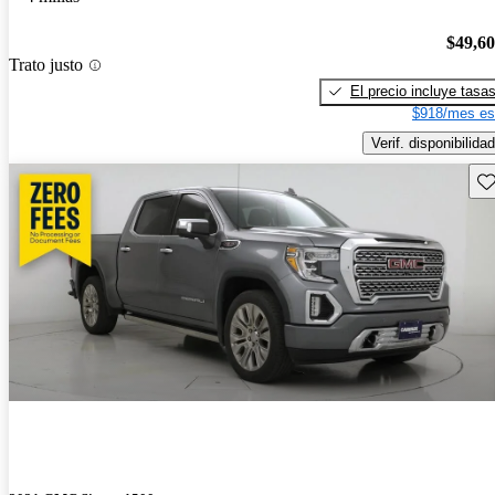
$49,6
Trato justo
El precio incluye tasa
$918/mes es
Verif. disponibilidad
Gu