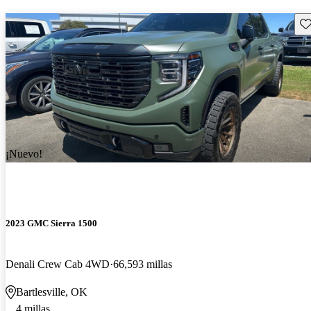
Gu
¡Nuevo!
2023 GMC Sierra 1500
Denali Crew Cab 4WD
66,593 millas
Bartlesville, OK
4 millas