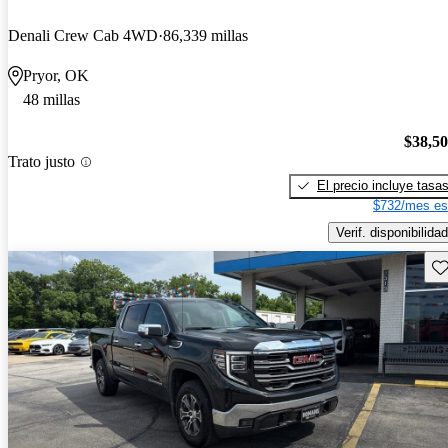
Denali Crew Cab 4WD
86,339 millas
Pryor, OK
48 millas
$38,5
Trato justo
El precio incluye tasa
$732/mes es
Verif. disponibilidad
Gu