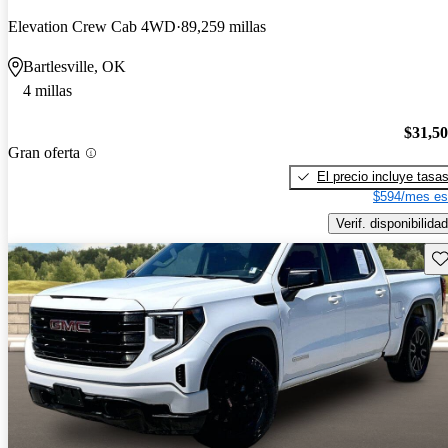
Elevation Crew Cab 4WD
89,259 millas
Bartlesville, OK
4 millas
$31,5
Gran oferta
El precio incluye tasa
$594/mes es
Verif. disponibilidad
Gu