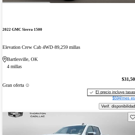
2022 GMC Sierra 1500
Elevation Crew Cab 4WD
89,259 millas
Bartlesville, OK
4 millas
$31,5
Gran oferta
El precio incluye tasa
$594/mes es
Verif. disponibilidad
Gu