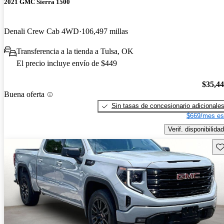
2021 GMC Sierra 1500
Denali Crew Cab 4WD
106,497 millas
Transferencia a la tienda a Tulsa, OK
El precio incluye envío de $449
$35,4
Buena oferta
Sin tasas de concesionario adicionale
$669/mes es
Verif. disponibilidad
Gu