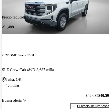
Precio reducido
-$1,488
2022 GMC Sierra 1500
SLE Crew Cab 4WD
8,687 millas
Tulsa, OK
45 millas
$42,085
$40,5
Buena oferta
El precio incluye tasa