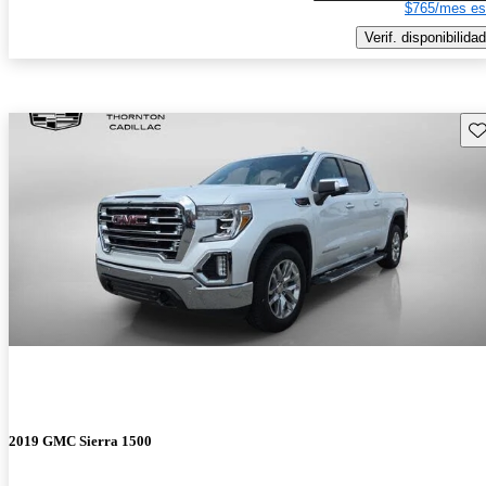
$765/mes es
Verif. disponibilidad
Gu
2019 GMC Sierra 1500