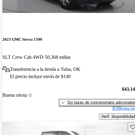
2023 GMC Sierra 1500
SLT Crew Cab 4WD
50,368 millas
Transferencia a la tienda a Tulsa, OK
El precio incluye envío de $149
$43,1
Buena oferta
Sin tasas de concesionario adicionale
$799/mes es
Verif. disponibilidad
Gu