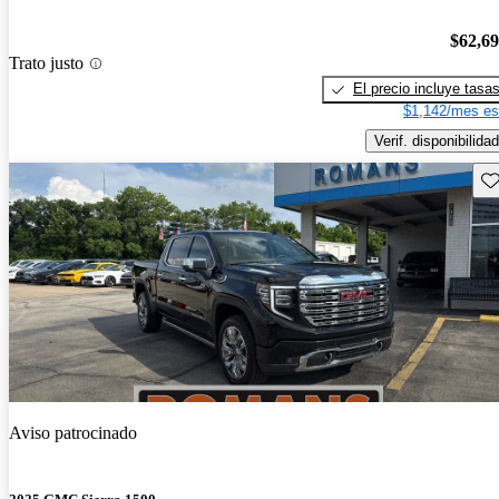
$62,6
Trato justo
El precio incluye tasa
$1,142/mes es
Verif. disponibilidad
Gu
Aviso patrocinado