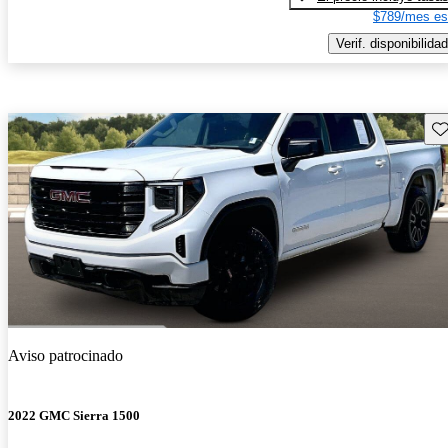
$789/mes es
Verif. disponibilidad
Gu
Aviso patrocinado
2022 GMC Sierra 1500