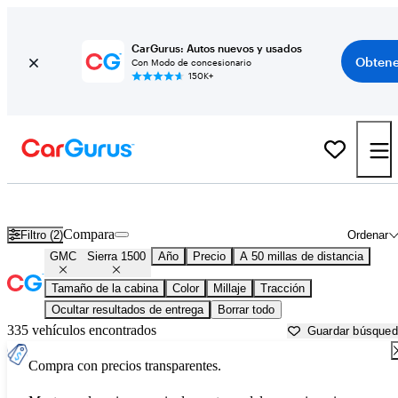
CarGurus: Autos nuevos y usados
Obtene
Con Modo de concesionario
150K+
GMC Sierra 1500 usados en venta cerca de
Bartlesville, OK
Compara
Filtro (2)
Ordenar
GMC
Sierra 1500
Año
Precio
A 50 millas de distancia
Tamaño de la cabina
Color
Millaje
Tracción
Ocultar resultados de entrega
Borrar todo
335 vehículos encontrados
Guardar búsque
Compra con precios transparentes.