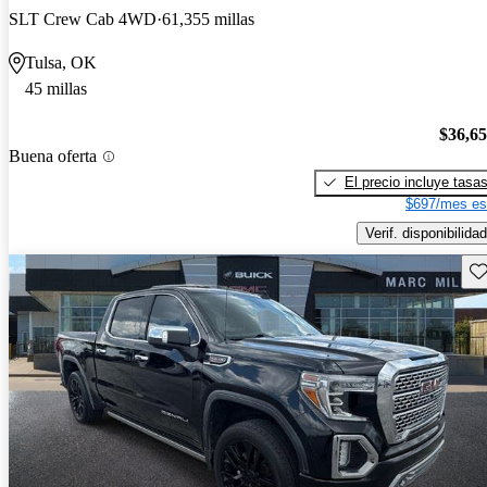
SLT Crew Cab 4WD
61,355 millas
Tulsa, OK
45 millas
$36,6
Buena oferta
El precio incluye tasa
$697/mes es
Verif. disponibilidad
Gu