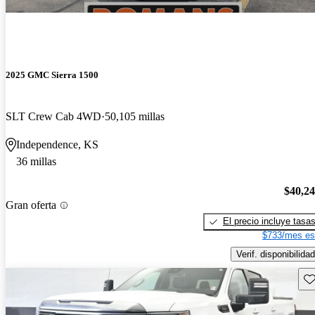
2025 GMC Sierra 1500
SLT Crew Cab 4WD
50,105 millas
Independence, KS
36 millas
$40,2
Gran oferta
El precio incluye tasa
$733/mes es
Verif. disponibilidad
Gu