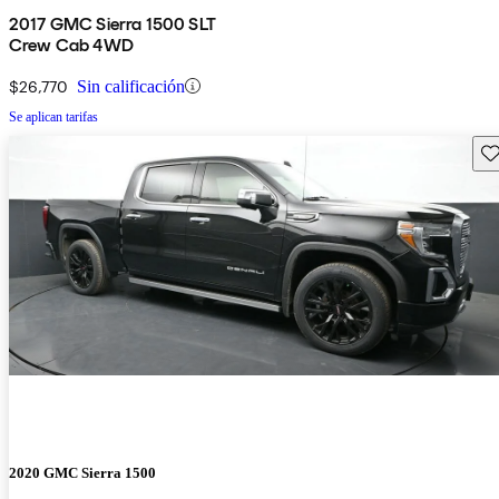
2017 GMC Sierra 1500 SLT
Crew Cab 4WD
$26,770
Sin calificación
Se aplican tarifas
Gu
2020 GMC Sierra 1500