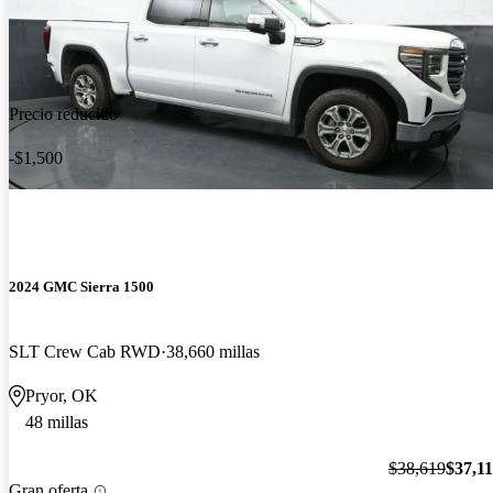
Precio reducido
-$1,500
2024 GMC Sierra 1500
SLT Crew Cab RWD
38,660 millas
Pryor, OK
48 millas
$38,619
$37,1
Gran oferta