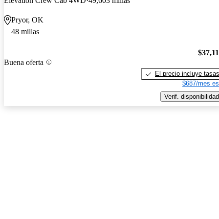
Elevation Crew Cab 4WD
49,603 millas
Pryor, OK
48 millas
$37,1
Buena oferta
El precio incluye tasa
$687/mes es
Verif. disponibilidad