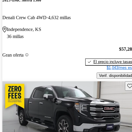
2025 GMC Sierra 1500
Denali Crew Cab 4WD
4,632 millas
Independence, KS
36 millas
$57,2
Gran oferta
El precio incluye tasa
$1,043/mes es
Verif. disponibilidad
Gu