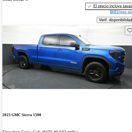
El precio incluye tasa
$681/mes es
Verif. disponibilidad
Gu
2023 GMC Sierra 1500