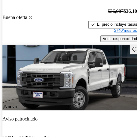
$36,987
$36,1
Buena oferta
El precio incluye tasa
$740/mes es
Verif. disponibilidad
Gu
¡Nuevo!
Aviso patrocinado