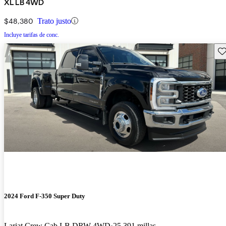
XL LB 4WD
$48,380
Trato justo
Incluye tarifas de conc.
Gu
2024 Ford F-350 Super Duty
Lariat Crew Cab LB DRW 4WD
25,391 millas