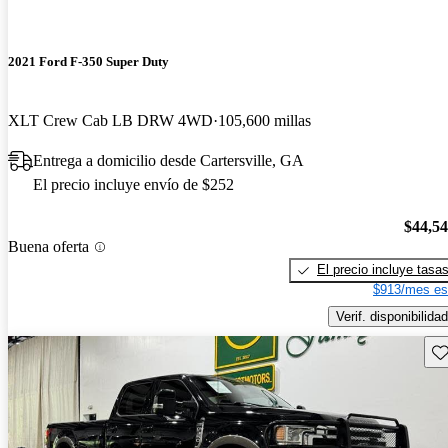
2021 Ford F-350 Super Duty
XLT Crew Cab LB DRW 4WD
105,600 millas
Entrega a domicilio desde Cartersville, GA
El precio incluye envío de $252
$44,5
Buena oferta
El precio incluye tasa
$913/mes es
Verif. disponibilidad
Gu