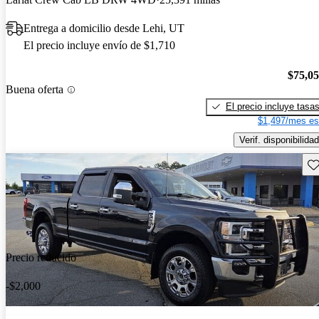
Entrega a domicilio desde Lehi, UT
El precio incluye envío de $1,710
$75,0
Buena oferta
El precio incluye tasa
$1,497/mes es
Verif. disponibilidad
Gu
Precio reducido
-$2,000