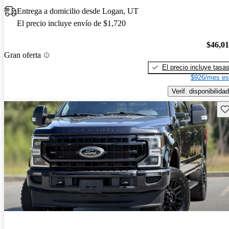
Entrega a domicilio desde Logan, UT
El precio incluye envío de $1,720
$46,0
Gran oferta
El precio incluye tasa
$926/mes es
Verif. disponibilidad
Gu