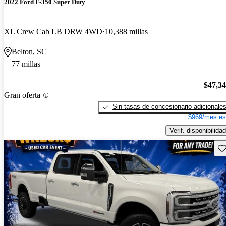
2022 Ford F-350 Super Duty
XL Crew Cab LB DRW 4WD
10,388 millas
Belton, SC
77 millas
$47,3
Gran oferta
Sin tasas de concesionario adicionale
$969/mes es
Verif. disponibilidad
Gu