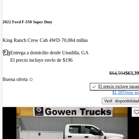
2022 Ford F-350 Super Duty
King Ranch Crew Cab 4WD
70,084 millas
Entrega a domicilio desde Unadilla, GA
El precio incluye envío de $196
$64,594
$63,3
Buena oferta
El precio incluye tasa
$1,297/mes es
Verif. disponibilidad
Gu