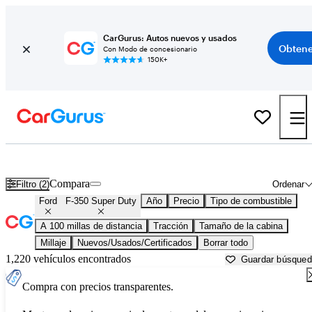
CarGurus: Autos nuevos y usados
Obtene
Con Modo de concesionario
150K+
Ford F-350 Super Duty usados en venta cerca de
Augusta, GA
Compara
Filtro (2)
Ordenar
Ford
F-350 Super Duty
Año
Precio
Tipo de combustible
A 100 millas de distancia
Tracción
Tamaño de la cabina
Millaje
Nuevos/Usados/Certificados
Borrar todo
1,220 vehículos encontrados
Guardar búsque
Compra con precios transparentes.