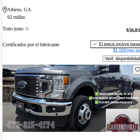
Athens, GA
92 millas
Trato justo
$56,8
El precio incluye tasa
Certificados por el fabricante
$1,163/mes es
Verif. disponibilidad
Gu