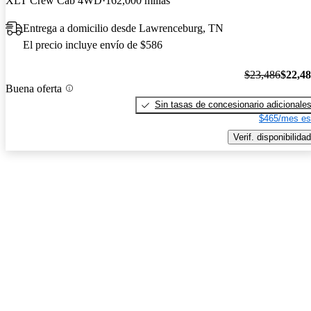
XLT Crew Cab 4WD
162,000 millas
Entrega a domicilio desde Lawrenceburg, TN
El precio incluye envío de $586
$23,486
$22,4
Buena oferta
Sin tasas de concesionario adicionale
$465/mes es
Verif. disponibilidad