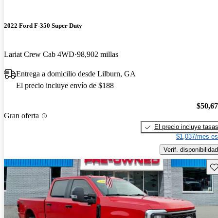
2022 Ford F-350 Super Duty
Lariat Crew Cab 4WD
98,902 millas
Entrega a domicilio desde Lilburn, GA
El precio incluye envío de $188
$50,6
Gran oferta
El precio incluye tasa
$1,037/mes es
Verif. disponibilidad
Gu