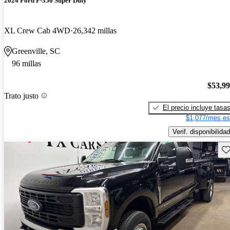
2024 Ford F-350 Super Duty
XL Crew Cab 4WD
26,342 millas
Greenville, SC
96 millas
$53,9
Trato justo
El precio incluye tasa
$1,077/mes es
Verif. disponibilidad
Gu