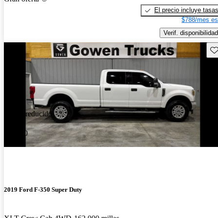
El precio incluye tasa
$788/mes es
Verif. disponibilidad
Gu
Precio reducido
-$1,000
2019 Ford F-350 Super Duty