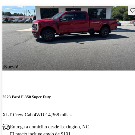
Gu
¡Nuevo!
2023 Ford F-350 Super Duty
XLT Crew Cab 4WD
14,368 millas
Entrega a domicilio desde Lexington, NC
El precio incluye envío de $191