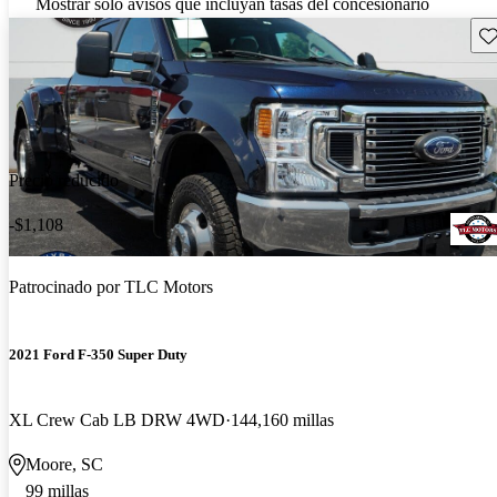
Mostrar solo avisos que incluyan tasas del concesionario
Gu
Precio reducido
-$1,108
Patrocinado por
TLC Motors
2021 Ford F-350 Super Duty
XL Crew Cab LB DRW 4WD
144,160 millas
Moore, SC
99 millas