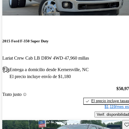
2015 Ford F-350 Super Duty
Lariat Crew Cab LB DRW 4WD
47,960 millas
Entrega a domicilio desde Kernersville, NC
El precio incluye envío de $1,180
$50,9
Trato justo
El precio incluye tasa
$1,119/mes es
Verif. disponibilidad
Gu