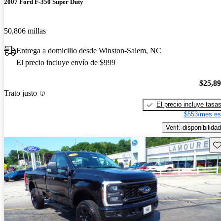
2007 Ford F-350 Super Duty
50,806 millas
Entrega a domicilio desde Winston-Salem, NC
El precio incluye envío de $999
$25,8
Trato justo
El precio incluye tasa
$553/mes es
Verif. disponibilidad
Gu