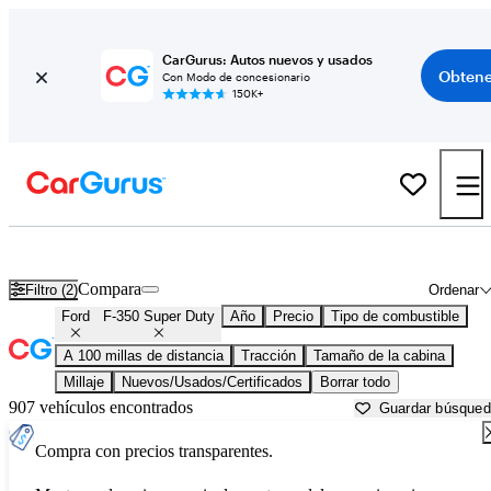
CarGurus: Autos nuevos y usados
Obtene
Con Modo de concesionario
150K+
Ford F-350 Super Duty usados en venta cerca de
Augusta, ME
Compara
Filtro (2)
Ordenar
Ford
F-350 Super Duty
Año
Precio
Tipo de combustible
A 100 millas de distancia
Tracción
Tamaño de la cabina
Millaje
Nuevos/Usados/Certificados
Borrar todo
907 vehículos encontrados
Guardar búsque
Compra con precios transparentes.