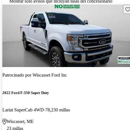
Mostrar solo avisos que incluyan tasas del concesionario
Gu
Patrocinado por
Wiscasset Ford Inc
2022 Ford F-350 Super Duty
Lariat SuperCab 4WD
78,230 millas
Wiscasset, ME
23 millas