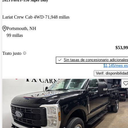
2023 Ford F-350 Super Duty
Lariat Crew Cab 4WD
71,948 millas
Portsmouth, NH
99 millas
$53,9
Trato justo
Sin tasas de concesionario adicionale
$1,145/mes es
Verif. disponibilidad
Gu