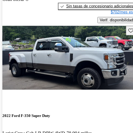
Sin tasas de concesionario adicionale
$702/mes es
Verif. disponibilidad
Gu
2022 Ford F-350 Super Duty