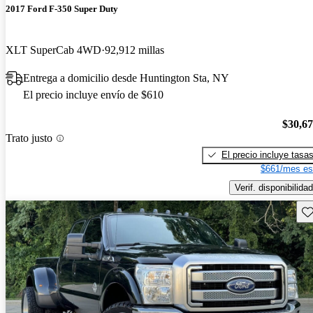
2017 Ford F-350 Super Duty
XLT SuperCab 4WD
92,912 millas
Entrega a domicilio desde Huntington Sta, NY
El precio incluye envío de $610
$30,6
Trato justo
El precio incluye tasa
$661/mes es
Verif. disponibilidad
Gu