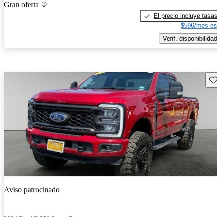
Gran oferta
El precio incluye tasa
$596/mes es
Verif. disponibilidad
Gu
Aviso patrocinado