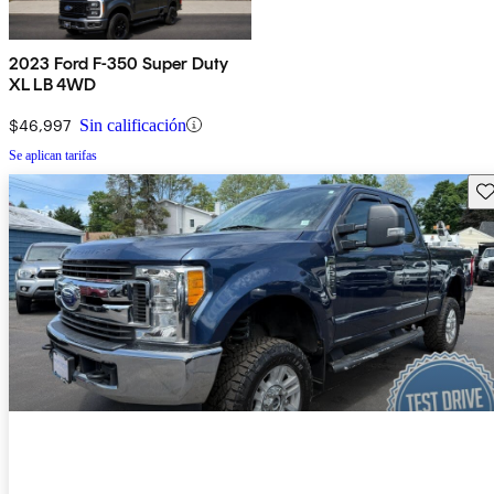
2023 Ford F-350 Super Duty
XL LB 4WD
$46,997
Sin calificación
Se aplican tarifas
Gu