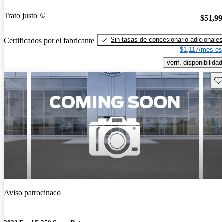
Trato justo
$51,9
Sin tasas de concesionario adicionale
Certificados por el fabricante
$1,117/mes es
Verif. disponibilidad
Gu
Aviso patrocinado