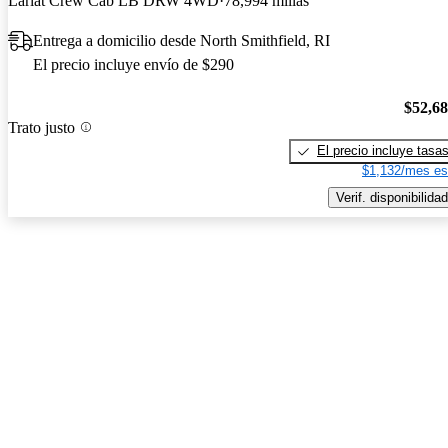
Lariat Crew Cab LB DRW 4WD
78,994 millas
Entrega a domicilio desde North Smithfield, RI
El precio incluye envío de $290
$52,6
Trato justo
El precio incluye tasa
$1,132/mes es
Verif. disponibilidad