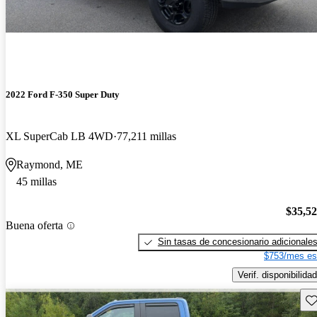
2022 Ford F-350 Super Duty
XL SuperCab LB 4WD
77,211 millas
Raymond, ME
45 millas
$35,5
Buena oferta
Sin tasas de concesionario adicionale
$753/mes es
Verif. disponibilidad
Gu