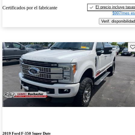
El precio incluye tasa
Certificados por el fabricante
$997/mes es
Verif. disponibilidad
Gu
2019 Ford F-350 Super Duty