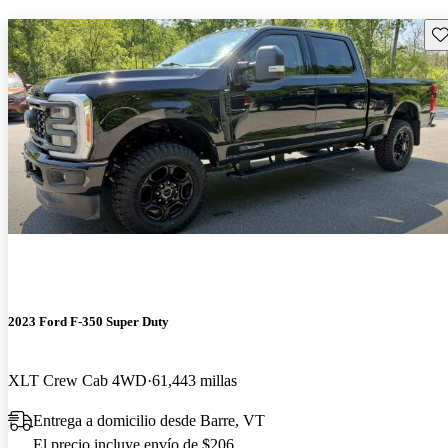
Gu
2023 Ford F-350 Super Duty
XLT Crew Cab 4WD
61,443 millas
Entrega a domicilio desde Barre, VT
El precio incluye envío de $206