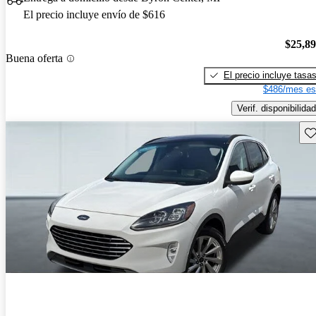
El precio incluye envío de $616
$25,8
Buena oferta
El precio incluye tasa
$486/mes es
Verif. disponibilidad
Gu