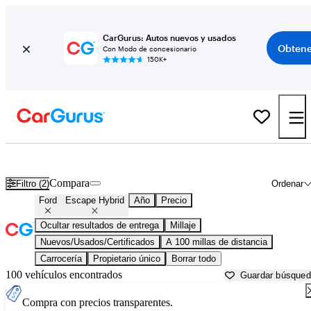
CarGurus: Autos nuevos y usados
Obtene
Con Modo de concesionario
150K+
Ford Escape Hybrid usados en venta cerca de
Altoona, PA
Compara
Filtro (2)
Ordenar
Ford
Escape Hybrid
Año
Precio
Ocultar resultados de entrega
Millaje
Nuevos/Usados/Certificados
A 100 millas de distancia
Carrocería
Propietario único
Borrar todo
100 vehículos encontrados
Guardar búsque
Compra con precios transparentes.