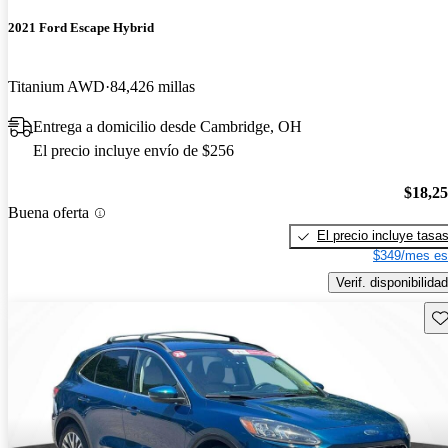
2021 Ford Escape Hybrid
Titanium AWD
84,426 millas
Entrega a domicilio desde Cambridge, OH
El precio incluye envío de $256
$18,2
Buena oferta
El precio incluye tasa
$349/mes es
Verif. disponibilidad
Gu