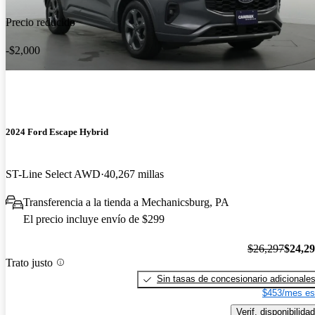
Precio reducido
-$2,000
2024 Ford Escape Hybrid
ST-Line Select AWD
40,267 millas
Transferencia a la tienda a Mechanicsburg, PA
El precio incluye envío de $299
$26,297
$24,2
Trato justo
Sin tasas de concesionario adicionale
$453/mes es
Verif. disponibilidad