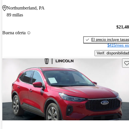
Northumberland, PA
89 millas
$21,4
Buena oferta
El precio incluye tasa
$415/mes es
Verif. disponibilidad
Gu