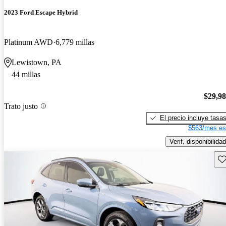
2023 Ford Escape Hybrid
Platinum AWD
6,779 millas
Lewistown, PA
44 millas
$29,9
Trato justo
El precio incluye tasa
$563/mes es
Verif. disponibilidad
Gu