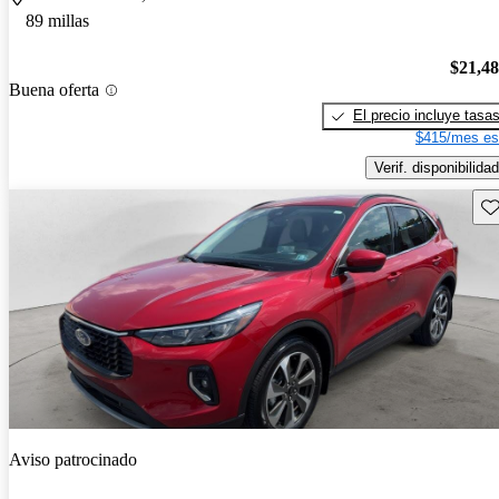
89 millas
$21,4
Buena oferta
El precio incluye tasa
$415/mes es
Verif. disponibilidad
Gu
Aviso patrocinado