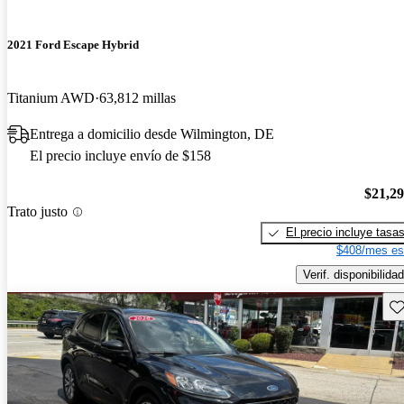
2021 Ford Escape Hybrid
Titanium AWD
63,812 millas
Entrega a domicilio desde Wilmington, DE
El precio incluye envío de $158
$21,2
Trato justo
El precio incluye tasa
$408/mes es
Verif. disponibilidad
Gu