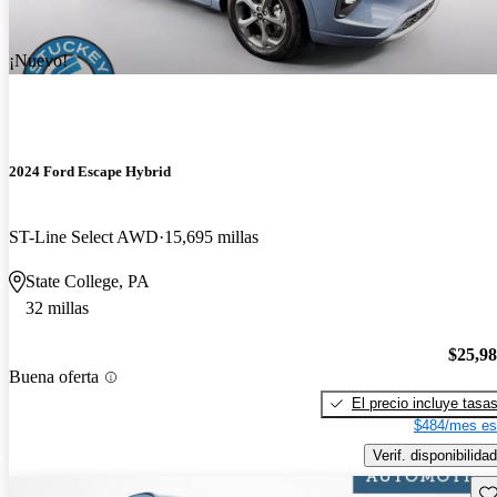
¡Nuevo!
2024 Ford Escape Hybrid
ST-Line Select AWD
15,695 millas
State College, PA
32 millas
$25,9
Buena oferta
El precio incluye tasa
$484/mes es
Verif. disponibilidad
Gu