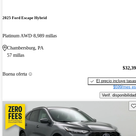
2025 Ford Escape Hybrid
Platinum AWD
8,989 millas
Chambersburg, PA
57 millas
$32,3
Buena oferta
El precio incluye tasa
$599/mes es
Verif. disponibilidad
Gu