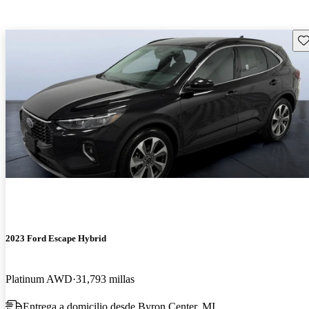
Gu
2023 Ford Escape Hybrid
Platinum AWD
31,793 millas
Entrega a domicilio desde Byron Center, MI