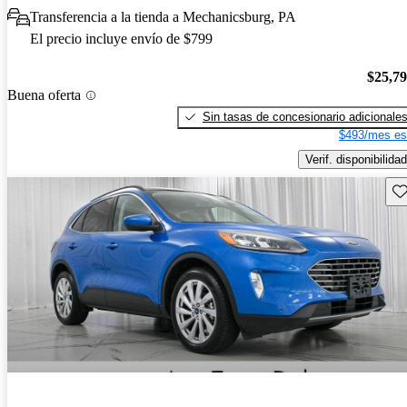
Transferencia a la tienda a Mechanicsburg, PA
El precio incluye envío de $799
$25,7
Buena oferta
Sin tasas de concesionario adicionale
$493/mes es
Verif. disponibilidad
Gu