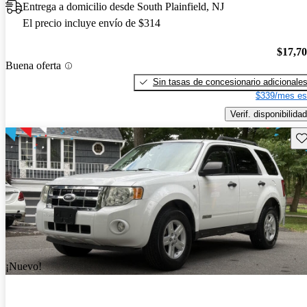
Entrega a domicilio desde South Plainfield, NJ
El precio incluye envío de $314
$17,7
Buena oferta
Sin tasas de concesionario adicionale
$339/mes es
Verif. disponibilidad
Gu
¡Nuevo!