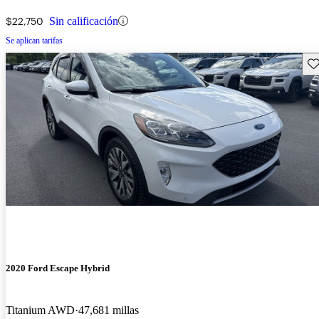
$22,750
Sin calificación
Se aplican tarifas
Gu
2020 Ford Escape Hybrid
Titanium AWD
47,681 millas