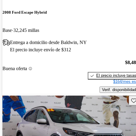
2008 Ford Escape Hybrid
Base
32,245 millas
Entrega a domicilio desde Baldwin, NY
El precio incluye envío de $312
$8,4
Buena oferta
El precio incluye tasa
$164/mes es
Verif. disponibilidad
Gu