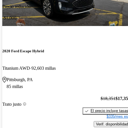
Precio reducido
-$1,000
2020 Ford Escape Hybrid
Titanium AWD
92,603 millas
Pittsburgh, PA
85 millas
$18,351
$17,3
Trato justo
El precio incluye tasa
$335/mes es
Verif. disponibilidad