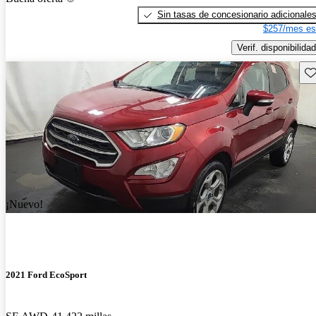
Sin tasas de concesionario adicionale
$257/mes es
Verif. disponibilidad
Gu
¡Nuevo!
2021 Ford EcoSport