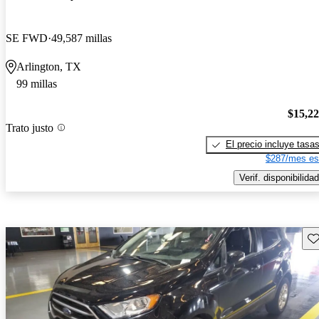
SE FWD
49,587 millas
Arlington, TX
99 millas
$15,2
Trato justo
El precio incluye tasa
$287/mes es
Verif. disponibilidad
Gu