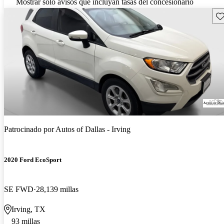
Mostrar solo avisos que incluyan tasas del concesionario
Gu
Patrocinado por
Autos of Dallas - Irving
2020 Ford EcoSport
SE FWD
28,139 millas
Irving, TX
93 millas