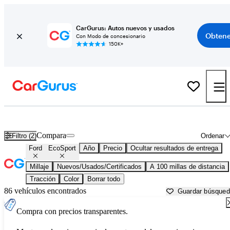
CarGurus: Autos nuevos y usados
Obtene
Con Modo de concesionario
150K+
Ford EcoSport usados en venta cerca de
Ardmore, OK
Compara
Filtro (2)
Ordenar
Ford
EcoSport
Año
Precio
Ocultar resultados de entrega
Millaje
Nuevos/Usados/Certificados
A 100 millas de distancia
Tracción
Color
Borrar todo
86 vehículos encontrados
Guardar búsque
Compra con precios transparentes.