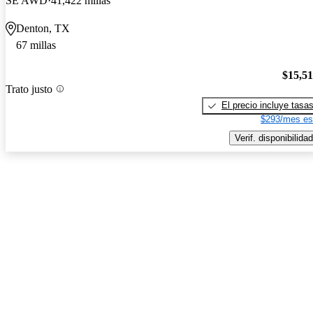
SE AWD
41,422 millas
Denton, TX
67 millas
$15,5
Trato justo
El precio incluye tasa
$293/mes es
Verif. disponibilidad