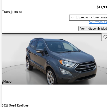
$11,9
Trato justo
El precio incluye tasa
$227/mes es
Verif. disponibilidad
Gu
¡Nuevo!
2021 Ford EcoSport