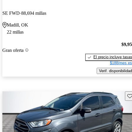
SE FWD
88,694 millas
Madill, OK
22 millas
$9,9
Gran oferta
El precio incluye tasa
$188/mes es
Verif. disponibilidad
Gu