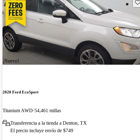
Gu
¡Nuevo!
2020 Ford EcoSport
Titanium AWD
54,461 millas
Transferencia a la tienda a Denton, TX
El precio incluye envío de $749