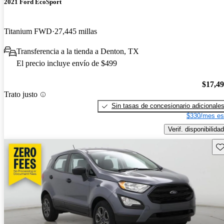
2021 Ford EcoSport
Titanium FWD
27,445 millas
Transferencia a la tienda a Denton, TX
El precio incluye envío de $499
$17,4
Trato justo
Sin tasas de concesionario adicionale
$330/mes es
Verif. disponibilidad
Gu