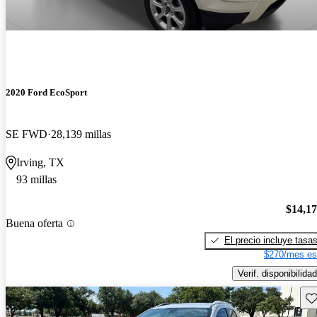
2020 Ford EcoSport
SE FWD
28,139 millas
Irving, TX
93 millas
$14,1
Buena oferta
El precio incluye tasa
$270/mes es
Verif. disponibilidad
Gu