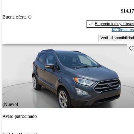
$14,1
Buena oferta
El precio incluye tasa
$270/mes es
Verif. disponibilidad
Gu
¡Nuevo!
Aviso patrocinado