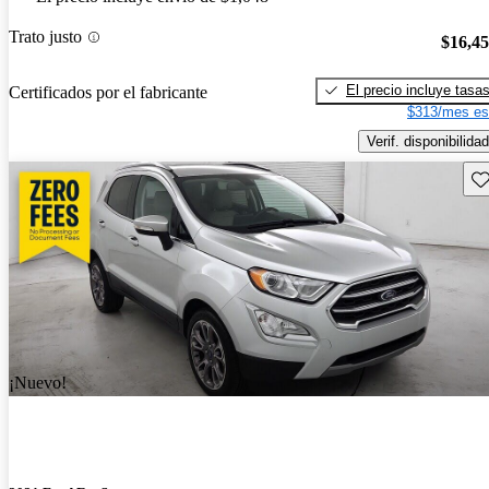
Trato justo
$16,4
El precio incluye tasa
Certificados por el fabricante
$313/mes es
Verif. disponibilidad
Gu
¡Nuevo!