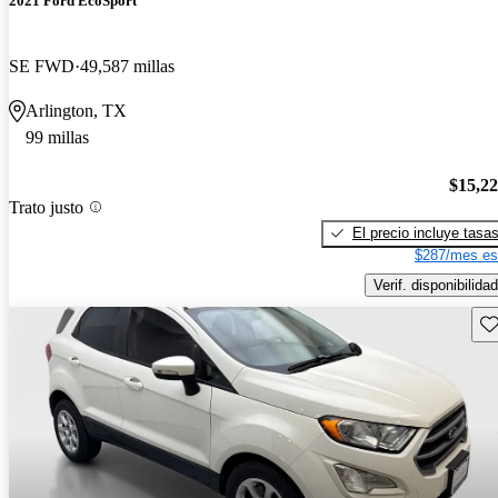
2021 Ford EcoSport
SE FWD
49,587 millas
Arlington, TX
99 millas
$15,2
Trato justo
El precio incluye tasa
$287/mes es
Verif. disponibilidad
Gu