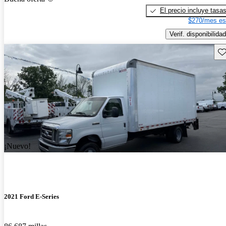
El precio incluye tasa
$270/mes es
Verif. disponibilidad
Gu
¡Nuevo!
2021 Ford E-Series