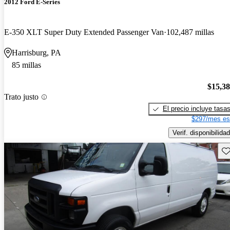
2012 Ford E-Series
E-350 XLT Super Duty Extended Passenger Van
102,487 millas
Harrisburg, PA
85 millas
$15,3
Trato justo
El precio incluye tasa
$297/mes es
Verif. disponibilidad
Gu