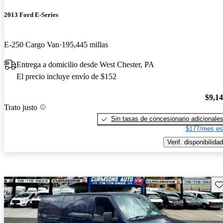
2013 Ford E-Series
E-250 Cargo Van
195,445 millas
Entrega a domicilio desde West Chester, PA
El precio incluye envío de $152
$9,1
Trato justo
Sin tasas de concesionario adicionale
$177/mes es
Verif. disponibilidad
Gu