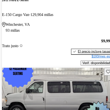
2011 Ford E-Series
E-150 Cargo Van
129,904 millas
Winchester, VA
93 millas
$9,9
Trato justo
El precio incluye tasa
$193/mes es
Verif. disponibilidad
Gu