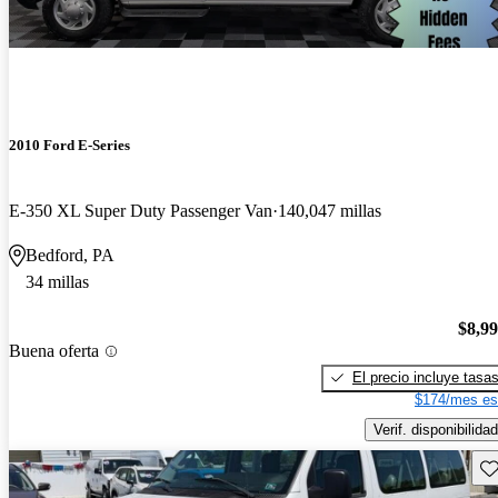
2010 Ford E-Series
E-350 XL Super Duty Passenger Van
140,047 millas
Bedford, PA
34 millas
$8,9
Buena oferta
El precio incluye tasa
$174/mes es
Verif. disponibilidad
Gu