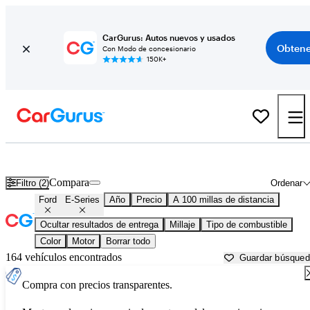
CarGurus: Autos nuevos y usados
Obtene
Con Modo de concesionario
150K+
Ford E-Series usados en venta cerca de
Altoona, PA
Compara
Filtro (2)
Ordenar
Ford
E-Series
Año
Precio
A 100 millas de distancia
Ocultar resultados de entrega
Millaje
Tipo de combustible
Color
Motor
Borrar todo
164 vehículos encontrados
Guardar búsque
Compra con precios transparentes.