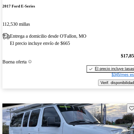
2017 Ford E-Series
112,530 millas
Entrega a domicilio desde O'Fallon, MO
El precio incluye envío de $665
$17,8
Buena oferta
El precio incluye tasa
$345/mes es
Verif. disponibilidad
Gu