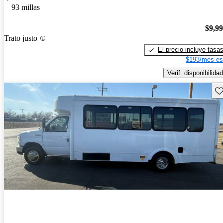
93 millas
$9,9
Trato justo
El precio incluye tasa
$193/mes es
Verif. disponibilidad
Gu