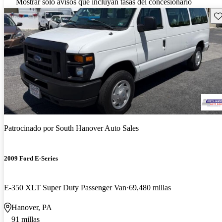
Mostrar solo avisos que incluyan tasas del concesionario
Gu
Patrocinado por
South Hanover Auto Sales
2009 Ford E-Series
E-350 XLT Super Duty Passenger Van
69,480 millas
Hanover, PA
91 millas