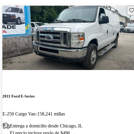
Gu
2011 Ford E-Series
E-250 Cargo Van
158,241 millas
Entrega a domicilio desde Chicago, IL
El precio incluye envío de $496