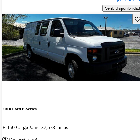
Verif. disponibilidad
Gu
2010 Ford E-Series
E-150 Cargo Van
137,578 millas
Winchester, VA