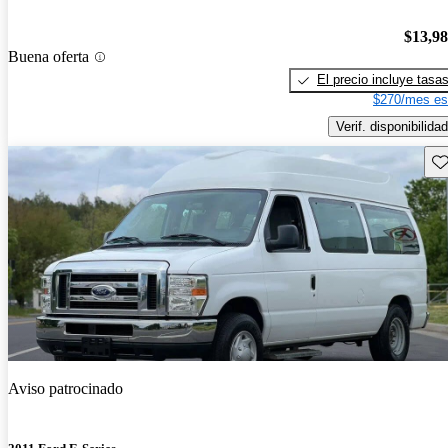
$13,9
Buena oferta
El precio incluye tasa
$270/mes es
Verif. disponibilidad
Gu
Aviso patrocinado