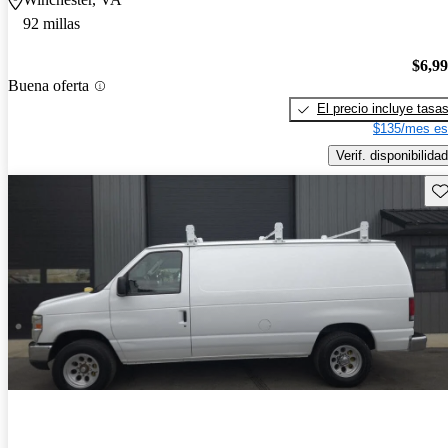
92 millas
$6,9
Buena oferta
El precio incluye tasa
$135/mes es
Verif. disponibilidad
Gu