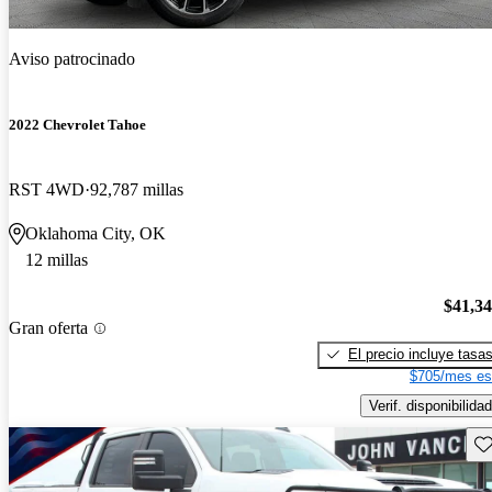
Aviso patrocinado
2022 Chevrolet Tahoe
RST 4WD
92,787 millas
Oklahoma City, OK
12 millas
$41,3
Gran oferta
El precio incluye tasa
$705/mes es
Verif. disponibilidad
Gu