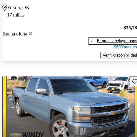
Yukon, OK
17 millas
$35,7
Buena oferta
El precio incluye tasa
$600/mes es
Verif. disponibilidad
Gu