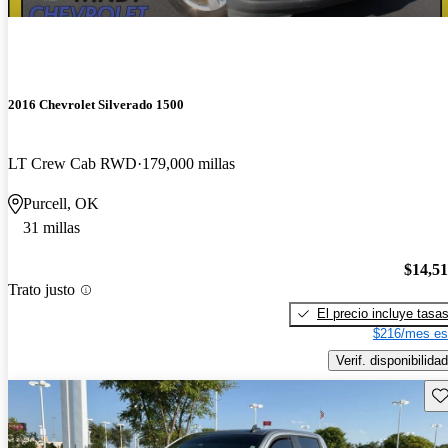
2016 Chevrolet Silverado 1500
LT Crew Cab RWD
179,000 millas
Purcell, OK
31 millas
$14,5
Trato justo
El precio incluye tasa
$216/mes es
Verif. disponibilidad
Gu