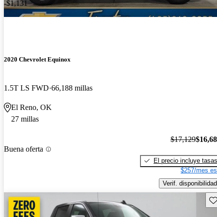
-$1,131
2020 Chevrolet Equinox
1.5T LS FWD
66,188 millas
El Reno, OK
27 millas
$17,129
$16,6
Buena oferta
El precio incluye tasa
$257/mes es
Verif. disponibilidad
Gu