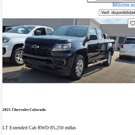
$801/mes es
Verif. disponibilidad
Gu
¡Nuevo!
2021 Chevrolet Colorado
LT Extended Cab RWD
85,250 millas