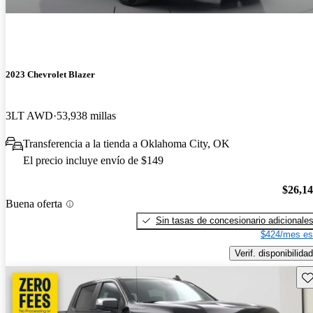
2023 Chevrolet Blazer
3LT AWD
53,938 millas
Transferencia a la tienda a Oklahoma City, OK
El precio incluye envío de $149
$26,1
Buena oferta
Sin tasas de concesionario adicionale
$424/mes es
Verif. disponibilidad
Gu