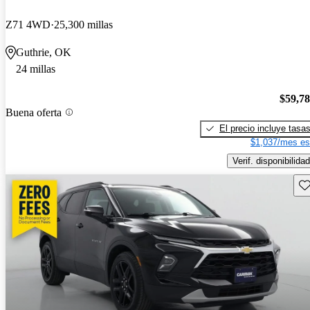
Z71 4WD
25,300 millas
Guthrie, OK
24 millas
$59,7
Buena oferta
El precio incluye tasa
$1,037/mes es
Verif. disponibilidad
Gu