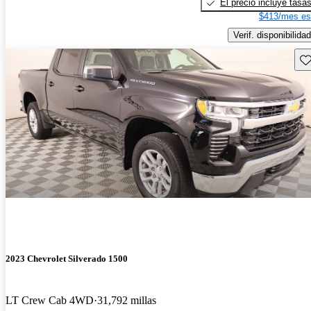
El precio incluye tasa
$413/mes es
Verif. disponibilidad
Gu
2023 Chevrolet Silverado 1500
LT Crew Cab 4WD
31,792 millas