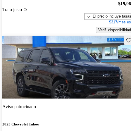
$19,9
Trato justo
El precio incluye tasa
$317/mes es
Verif. disponibilidad
Gu
Aviso patrocinado
2023 Chevrolet Tahoe