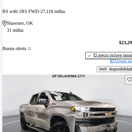
RS with 1RS FWD
27,118 millas
Shawnee, OK
31 millas
$23,2
Buena oferta
El precio incluye tasa
$371/mes es
Verif. disponibilidad
Gu