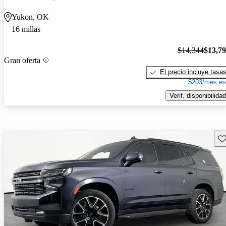
Yukon, OK
16 millas
$14,344
$13,7
Gran oferta
El precio incluye tasa
$203/mes es
Verif. disponibilidad
Gu