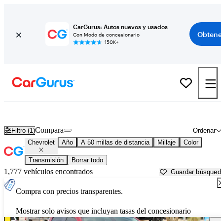
CarGurus: Autos nuevos y usados
Obtene
Con Modo de concesionario
150K+
Autos Chevrolet usados en venta cerca de
Oklahoma City, OK
Compara
Filtro (1)
Ordenar
Chevrolet
Año
A 50 millas de distancia
Millaje
Color
Transmisión
Borrar todo
1,777 vehículos encontrados
Guardar búsque
Compra con precios transparentes.
Mostrar solo avisos que incluyan tasas del concesionario