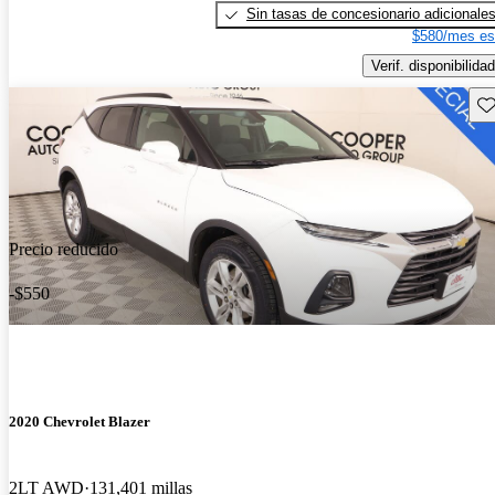
Sin tasas de concesionario adicionale
$580/mes es
Verif. disponibilidad
Gu
Precio reducido
-$550
2020 Chevrolet Blazer
2LT AWD
131,401 millas