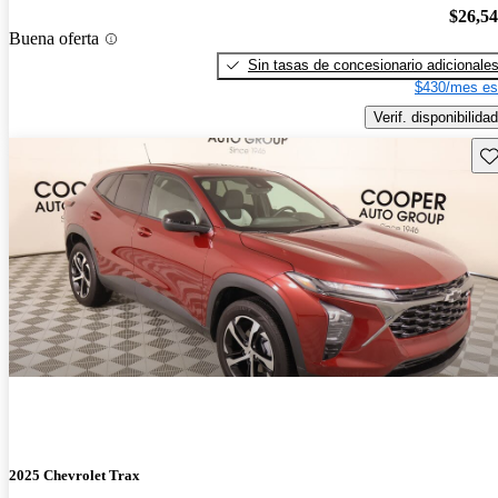
$26,5
Buena oferta
Sin tasas de concesionario adicionale
$430/mes es
Verif. disponibilidad
Gu
2025 Chevrolet Trax