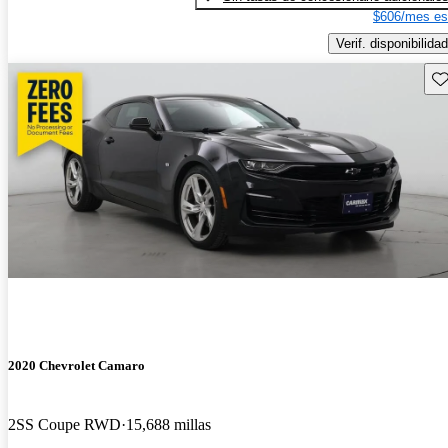
$606/mes es
Verif. disponibilidad
Gu
2020 Chevrolet Camaro
2SS Coupe RWD
15,688 millas