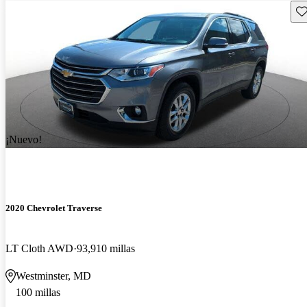
Gu
¡Nuevo!
2020 Chevrolet Traverse
LT Cloth AWD
93,910 millas
Westminster, MD
100 millas