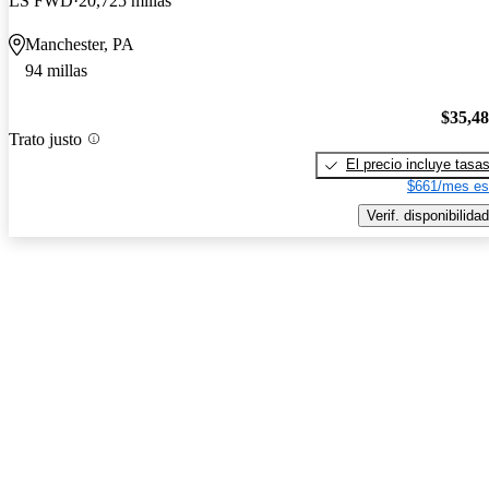
LS FWD
20,725 millas
Manchester, PA
94 millas
$35,4
Trato justo
El precio incluye tasa
$661/mes es
Verif. disponibilidad