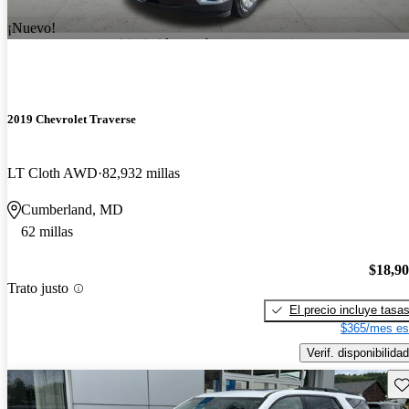
¡Nuevo!
2019 Chevrolet Traverse
LT Cloth AWD
82,932 millas
Cumberland, MD
62 millas
$18,9
Trato justo
El precio incluye tasa
$365/mes es
Verif. disponibilidad
Gu