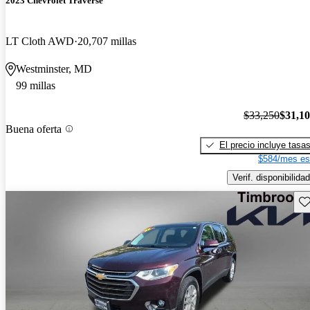
2023 Chevrolet Traverse
LT Cloth AWD
20,707 millas
Westminster, MD
99 millas
$33,250
$31,1
Buena oferta
El precio incluye tasa
$584/mes es
Verif. disponibilidad
Gu