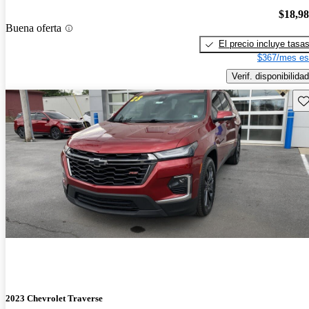
$18,9
Buena oferta
El precio incluye tasa
$367/mes es
Verif. disponibilidad
Gu
2023 Chevrolet Traverse