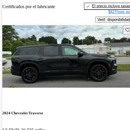
El precio incluye tasa
Certificados por el fabricante
$427/mes es
Verif. disponibilidad
Gu
2024 Chevrolet Traverse