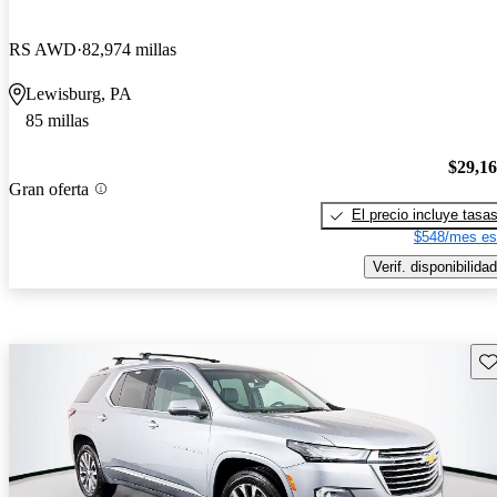
RS AWD
82,974 millas
Lewisburg, PA
85 millas
$29,1
Gran oferta
El precio incluye tasa
$548/mes es
Verif. disponibilidad
Gu