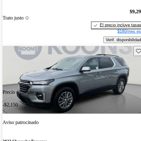
$9,2
Trato justo
El precio incluye tasa
$180/mes es
Verif. disponibilidad
Gu
Precio reducido
-$2,150
Aviso patrocinado