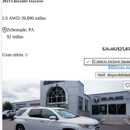
2023 Chevrolet Traverse
LS AWD
39,890 millas
Zelienople, PA
92 millas
$26,482
$25,8
Gran oferta
El precio incluye tasa
$485/mes es
Verif. disponibilidad
Gu