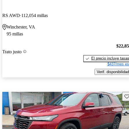
RS AWD
112,054 millas
Winchester, VA
95 millas
$22,8
Trato justo
El precio incluye tasa
$437/mes es
Verif. disponibilidad
Gu