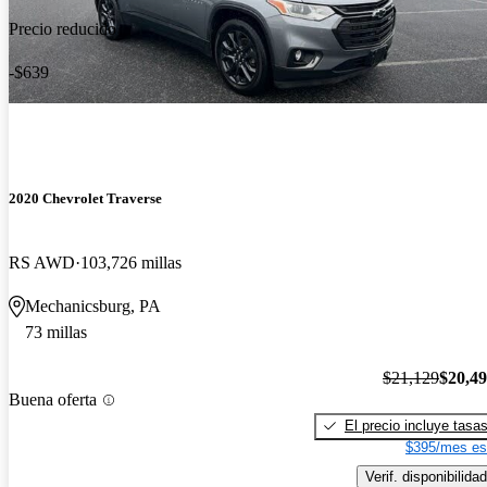
Precio reducido
-$639
2020 Chevrolet Traverse
RS AWD
103,726 millas
Mechanicsburg, PA
73 millas
$21,129
$20,4
Buena oferta
El precio incluye tasa
$395/mes es
Verif. disponibilidad