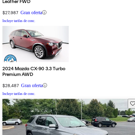
Leather FWD
$27,987
Gran oferta
Incluye tarifas de conc.
2024 Mazda CX-90 3.3 Turbo
Premium AWD
$28,487
Gran oferta
Incluye tarifas de conc.
Gu