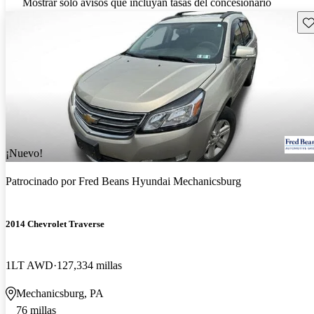
Mostrar solo avisos que incluyan tasas del concesionario
Gu
¡Nuevo!
Patrocinado por
Fred Beans Hyundai Mechanicsburg
2014 Chevrolet Traverse
1LT AWD
127,334 millas
Mechanicsburg, PA
76 millas