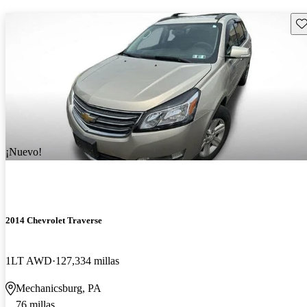
Gu
¡Nuevo!
2014 Chevrolet Traverse
1LT AWD
127,334 millas
Mechanicsburg, PA
76 millas