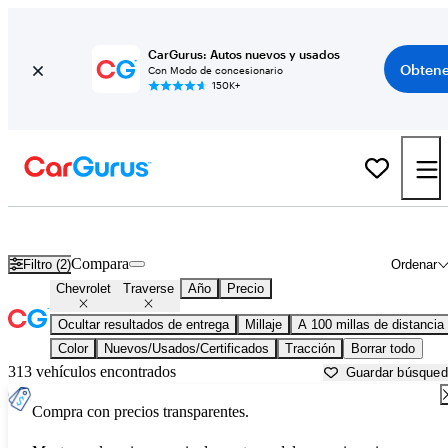
CarGurus: Autos nuevos y usados
Obtene
Con Modo de concesionario
150K+
Chevrolet Traverse usados en venta cerca de
Altoona, PA
Compara
Filtro (2)
Ordenar
Chevrolet
Traverse
Año
Precio
Ocultar resultados de entrega
Millaje
A 100 millas de distancia
Color
Nuevos/Usados/Certificados
Tracción
Borrar todo
313 vehículos encontrados
Guardar búsque
Compra con precios transparentes.