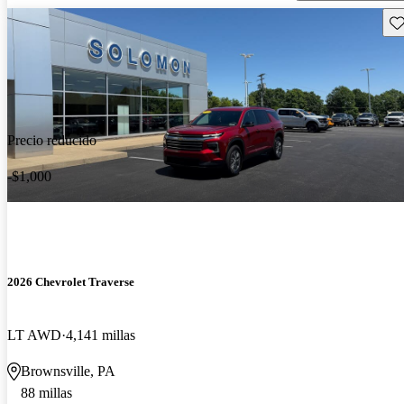
Gu
Precio reducido
-$1,000
2026 Chevrolet Traverse
LT AWD
4,141 millas
Brownsville, PA
88 millas