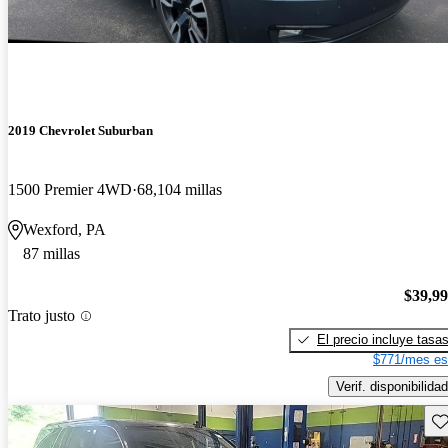
2019 Chevrolet Suburban
1500 Premier 4WD
68,104 millas
Wexford, PA
87 millas
$39,9
Trato justo
El precio incluye tasa
$771/mes es
Verif. disponibilidad
Gu