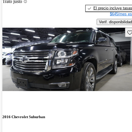
Trato justo
El precio incluye tasa
$645/mes es
Verif. disponibilidad
Gu
2016 Chevrolet Suburban