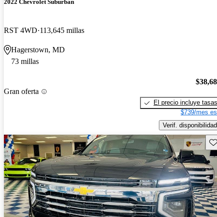
2022 Chevrolet Suburban
RST 4WD
113,645 millas
Hagerstown, MD
73 millas
$38,6
Gran oferta
El precio incluye tasa
$739/mes es
Verif. disponibilidad
Gu