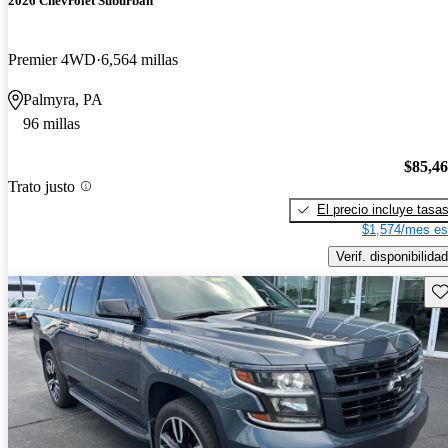
2026 Chevrolet Suburban
Premier 4WD
6,564 millas
Palmyra, PA
96 millas
$85,4
Trato justo
El precio incluye tasa
$1,574/mes es
Verif. disponibilidad
Gu