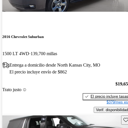
2016 Chevrolet Suburban
1500 LT 4WD
139,700 millas
Entrega a domicilio desde North Kansas City, MO
El precio incluye envío de $862
$19,6
Trato justo
El precio incluye tasa
$379/mes es
Verif. disponibilidad
Gu