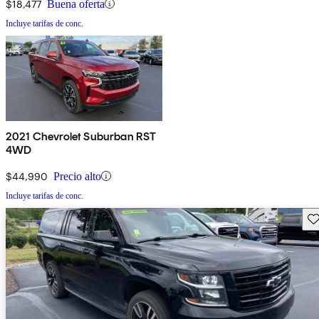
$18,477
Buena oferta
Incluye tarifas de conc.
2021 Chevrolet Suburban RST
4WD
$44,990
Precio alto
Incluye tarifas de conc.
Gu