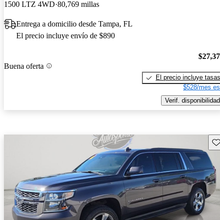
1500 LTZ 4WD
80,769 millas
Entrega a domicilio desde Tampa, FL
El precio incluye envío de $890
$27,3
Buena oferta
El precio incluye tasa
$528/mes es
Verif. disponibilidad
Gu