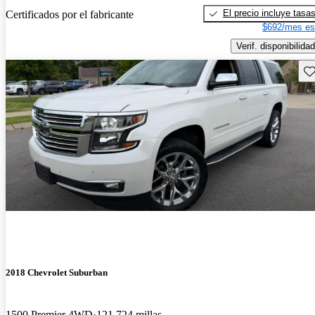
El precio incluye tasa
Certificados por el fabricante
$692/mes es
Verif. disponibilidad
Gu
2018 Chevrolet Suburban
1500 Premier 4WD
121,724 millas