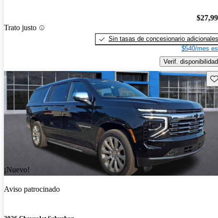
$27,9
Trato justo
Sin tasas de concesionario adicionale
$540/mes es
Verif. disponibilidad
Gu
¡Nuevo!
Aviso patrocinado