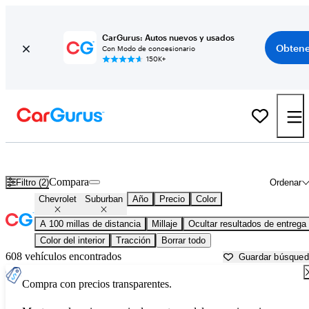
CarGurus: Autos nuevos y usados
Obtene
Con Modo de concesionario
150K+
Chevrolet Suburban usados en venta cerca de
Altoona, PA
Compara
Filtro (2)
Ordenar
Chevrolet
Suburban
Año
Precio
Color
A 100 millas de distancia
Millaje
Ocultar resultados de entrega
Color del interior
Tracción
Borrar todo
608 vehículos encontrados
Guardar búsque
Compra con precios transparentes.