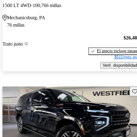
1500 LT 4WD
100,766 millas
Mechanicsburg, PA
76 millas
$26,4
Trato justo
El precio incluye tasa
$511/mes es
Verif. disponibilidad
Gu