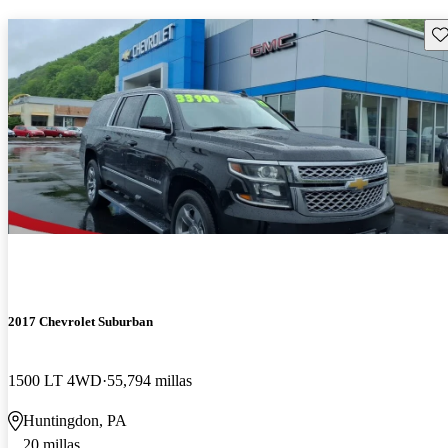
Gu
2017 Chevrolet Suburban
1500 LT 4WD
55,794 millas
Huntingdon, PA
20 millas