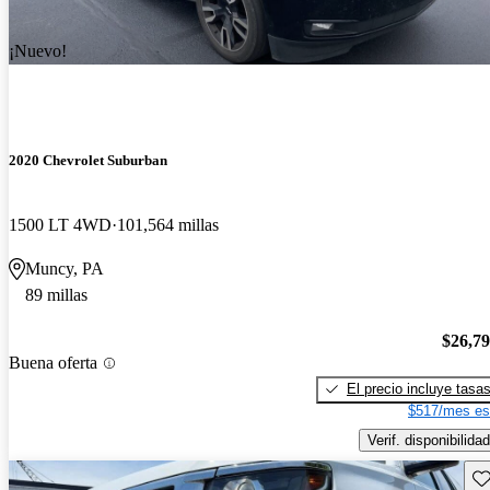
¡Nuevo!
2020 Chevrolet Suburban
1500 LT 4WD
101,564 millas
Muncy, PA
89 millas
$26,7
Buena oferta
El precio incluye tasa
$517/mes es
Verif. disponibilidad
Gu