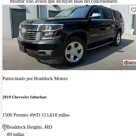
Mostrar solo avisos que incluyan tasas del concesionario
Gu
Patrocinado por
Braddock Motors
2019 Chevrolet Suburban
1500 Premier 4WD
113,818 millas
Braddock Heights, MD
89 millas