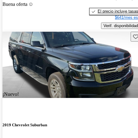
Buena oferta
El precio incluye tasa
$641/mes es
Verif. disponibilidad
Gu
¡Nuevo!
2019 Chevrolet Suburban