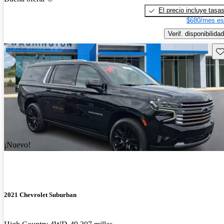
El precio incluye tasa
$680/mes es
Verif. disponibilidad
Gu
¡Nuevo!
2021 Chevrolet Suburban