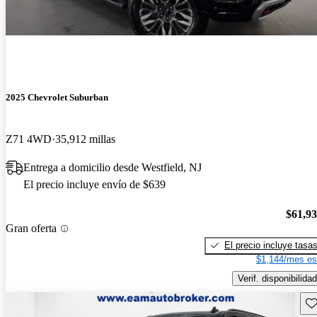
2025 Chevrolet Suburban
Z71 4WD
35,912 millas
Entrega a domicilio desde Westfield, NJ
El precio incluye envío de $639
$61,9
Gran oferta
El precio incluye tasa
$1,144/mes es
Verif. disponibilidad
Gu