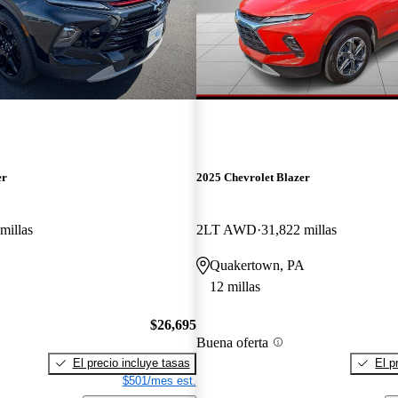
er
2025 Chevrolet Blazer
millas
2LT AWD
31,822 millas
Quakertown, PA
12 millas
$26,695
Buena oferta
El precio incluye tasas
El p
$501/mes est.