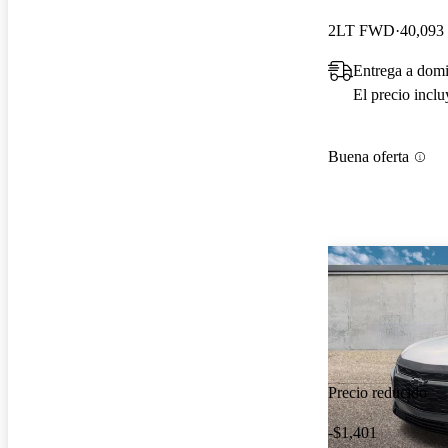
2LT FWD
40,093 
Entrega a domi
El precio incl
Buena oferta
Precio reducido
-$1,401