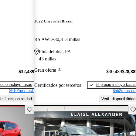
2022 Chevrolet Blazer
RS AWD
30,313 millas
Philadelphia, PA
43 millas
Gran oferta
$32,489
$30,489
$28,88
recio incluye tasas
El precio incluye tasas
Certificados por terceros
$610/mes est.
$552/mes est
erif. disponibilidad
Verif. disponibilidad
Guarda este Aviso
Gu