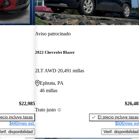
Aviso patrocinado
2022 Chevrolet Blazer
2LT AWD
20,491 millas
Ephrata, PA
46 millas
$22,985
$26,48
Trato justo
recio incluye tasas
El precio incluye tasas
$440/mes est.
$506/mes est
erif. disponibilidad
Verif. disponibilidad