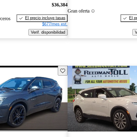
$36,384
Gran oferta
El precio incluye tasas
El p
rceros
$677/mes est.
Verif. disponibilidad
V
Guarda este Aviso