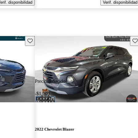
erif. disponibilidad
Verif. disponibilidad
Guarda este Aviso
Gu
Precio reducido
-$1,000
2022 Chevrolet Blazer