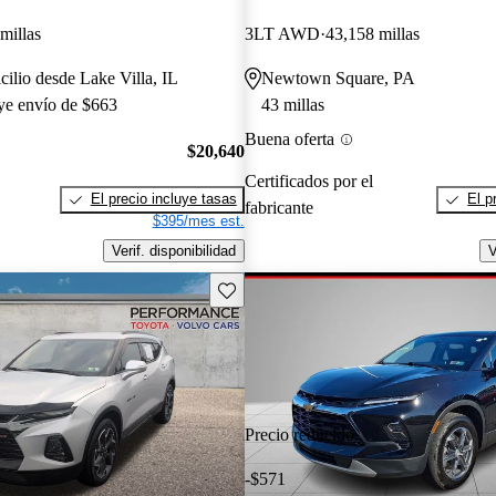
millas
3LT AWD
43,158 millas
cilio desde Lake Villa, IL
Newtown Square, PA
uye envío de $663
43 millas
Buena oferta
$20,640
Certificados por el
El precio incluye tasas
El p
fabricante
$395/mes est.
Verif. disponibilidad
V
Guarda este Aviso
Precio reducido
-$571