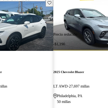
Guarda este Aviso
Precio reducido
-$1,190
er
2025 Chevrolet Blazer
illas
LT AWD
27,697 millas
Philadelphia, PA
50 millas