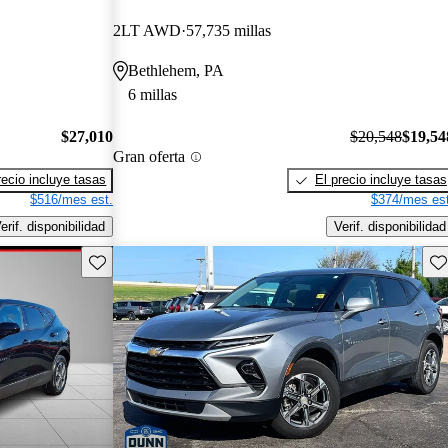
2LT AWD
57,735 millas
Bethlehem, PA
6 millas
$27,010
$20,548
$19,54
Gran oferta
recio incluye tasas
El precio incluye tasas
$516/mes est.
$374/mes est
erif. disponibilidad
Verif. disponibilidad
Guarda este Aviso
Gu