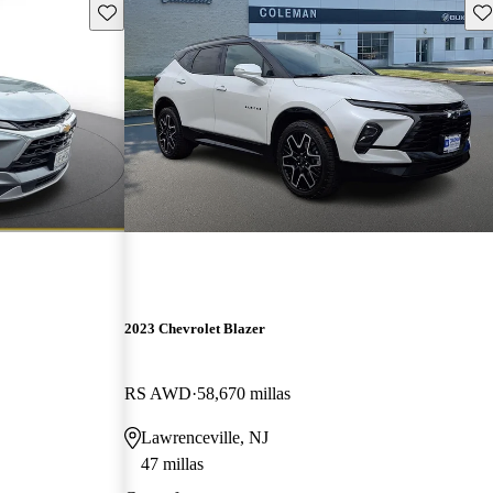
Guarda este Aviso
Gu
2023 Chevrolet Blazer
RS AWD
58,670 millas
Lawrenceville, NJ
47 millas