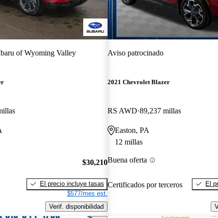
baru of Wyoming Valley
Aviso patrocinado
er
2021 Chevrolet Blazer
illas
RS AWD
89,237 millas
A
Easton, PA
12 millas
Buena oferta
$30,210
El precio incluye tasas
El p
Certificados por terceros
$577/mes est.
Verif. disponibilidad
V