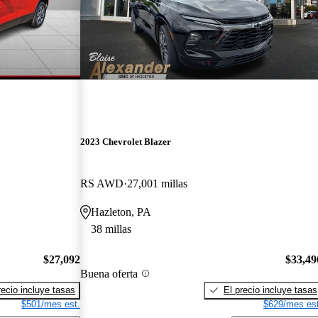
2023 Chevrolet Blazer
RS AWD
27,001 millas
Hazleton, PA
38 millas
$27,092
$33,49
Buena oferta
recio incluye tasas
El precio incluye tasas
$501/mes est.
$629/mes est