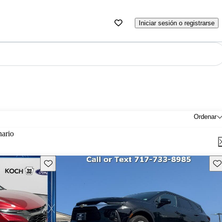
Iniciar sesión o registrarse
Ordenar
nario
Guarda este Aviso
Gu