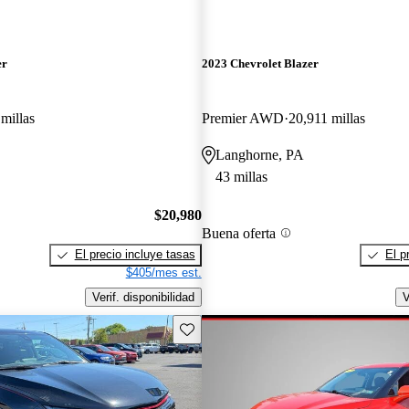
er
2023 Chevrolet Blazer
millas
Premier AWD
20,911 millas
Langhorne, PA
43 millas
$20,980
Buena oferta
El precio incluye tasas
El p
$405/mes est.
Verif. disponibilidad
V
Guarda este Aviso