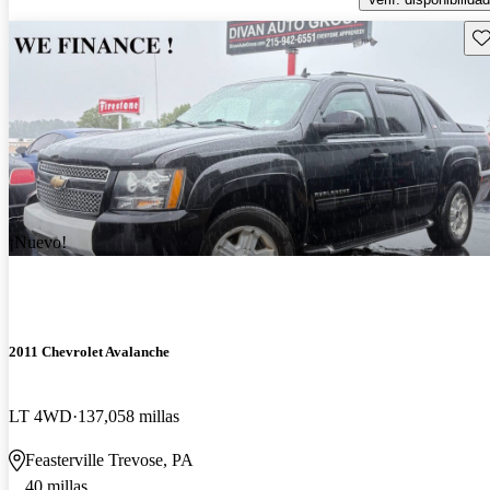
Gu
¡Nuevo!
2011 Chevrolet Avalanche
LT 4WD
137,058 millas
Feasterville Trevose, PA
40 millas