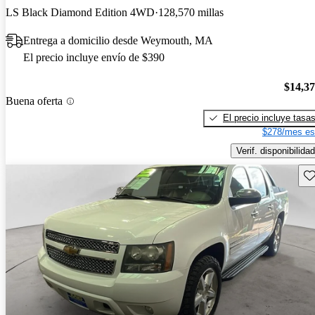
LS Black Diamond Edition 4WD
128,570 millas
Entrega a domicilio desde Weymouth, MA
El precio incluye envío de $390
$14,3
Buena oferta
El precio incluye tasa
$278/mes es
Verif. disponibilidad
Gu