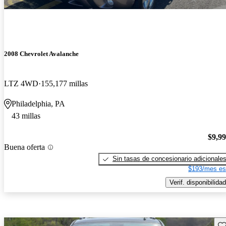
2008 Chevrolet Avalanche
LTZ 4WD
155,177 millas
Philadelphia, PA
43 millas
$9,9
Buena oferta
Sin tasas de concesionario adicionale
$193/mes es
Verif. disponibilidad
Gu