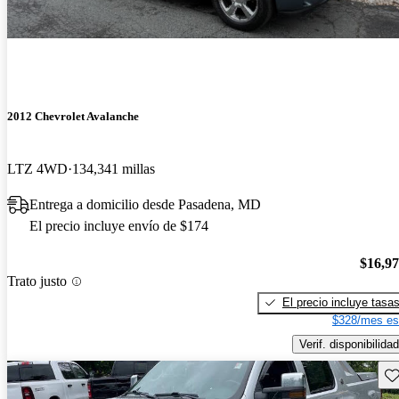
2012 Chevrolet Avalanche
LTZ 4WD
134,341 millas
Entrega a domicilio desde Pasadena, MD
El precio incluye envío de $174
$16,9
Trato justo
El precio incluye tasa
$328/mes es
Verif. disponibilidad
Gu