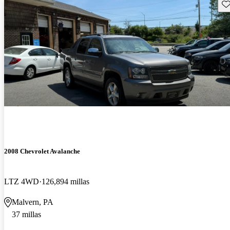
Gu
2008 Chevrolet Avalanche
LTZ 4WD
126,894 millas
Malvern, PA
37 millas