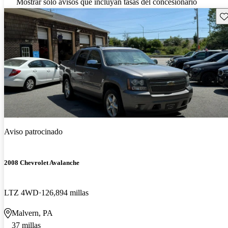
Mostrar solo avisos que incluyan tasas del concesionario
Gu
Aviso patrocinado
2008 Chevrolet Avalanche
LTZ 4WD
126,894 millas
Malvern, PA
37 millas