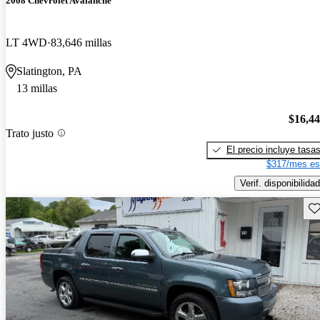
2008 Chevrolet Avalanche
LT 4WD
83,646 millas
Slatington, PA
13 millas
$16,4
Trato justo
El precio incluye tasa
$317/mes es
Verif. disponibilidad
Gu