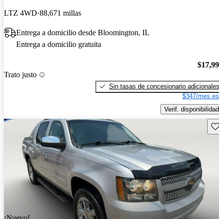
LTZ 4WD
88,671 millas
Entrega a domicilio desde Bloomington, IL
Entrega a domicilio gratuita
$17,9
Trato justo
Sin tasas de concesionario adicionale
$347/mes es
Verif. disponibilidad
Gu
¡Nuevo!