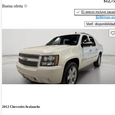
$12,7
Buena oferta
El precio incluye tasa
$246/mes es
Verif. disponibilidad
Gu
2012 Chevrolet Avalanche