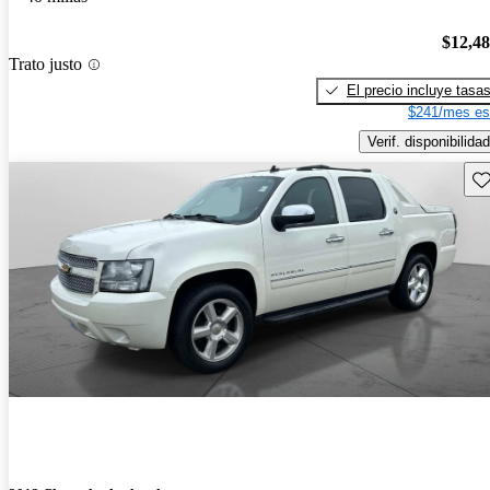
$12,4
Trato justo
El precio incluye tasa
$241/mes es
Verif. disponibilidad
Gu