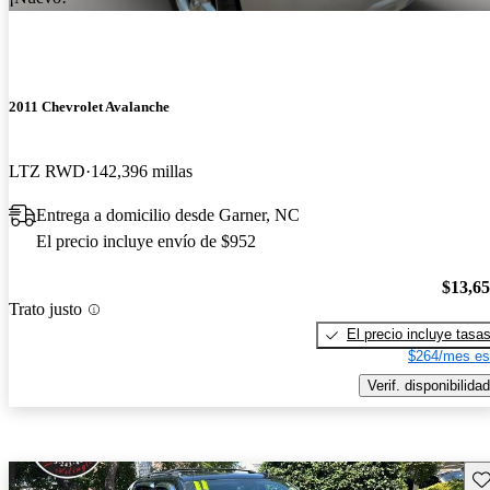
2011 Chevrolet Avalanche
LTZ RWD
142,396 millas
Entrega a domicilio desde Garner, NC
El precio incluye envío de $952
$13,6
Trato justo
El precio incluye tasa
$264/mes es
Verif. disponibilidad
Gu