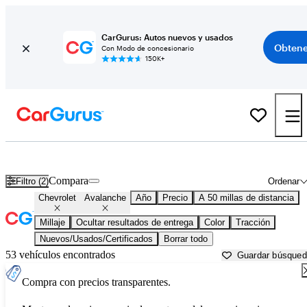
CarGurus: Autos nuevos y usados
Obtene
Con Modo de concesionario
150K+
Chevrolet Avalanche usados en venta cerca de
Allentown, PA
Compara
Filtro (2)
Ordenar
Chevrolet
Avalanche
Año
Precio
A 50 millas de distancia
Millaje
Ocultar resultados de entrega
Color
Tracción
Nuevos/Usados/Certificados
Borrar todo
53 vehículos encontrados
Guardar búsque
Compra con precios transparentes.