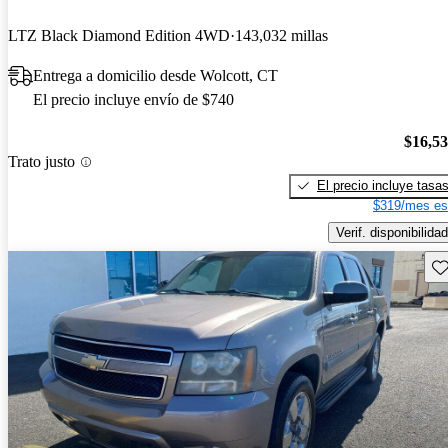
LTZ Black Diamond Edition 4WD
143,032 millas
Entrega a domicilio desde Wolcott, CT
El precio incluye envío de $740
$16,5
Trato justo
El precio incluye tasa
$319/mes es
Verif. disponibilidad
Gu