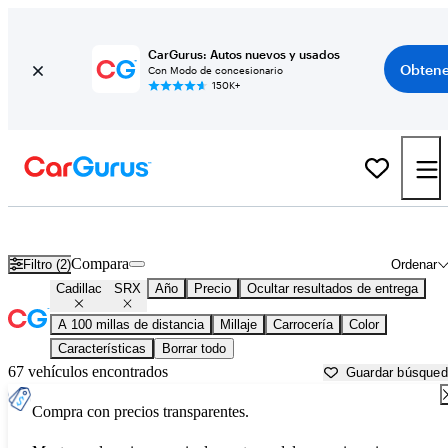
CarGurus: Autos nuevos y usados
Obtene
Con Modo de concesionario
150K+
Cadillac SRX usados en venta cerca de
Auburn, CA
Compara
Filtro (2)
Ordenar
Cadillac
SRX
Año
Precio
Ocultar resultados de entrega
A 100 millas de distancia
Millaje
Carrocería
Color
Características
Borrar todo
67 vehículos encontrados
Guardar búsque
Compra con precios transparentes.