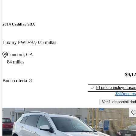
2014 Cadillac SRX
Luxury FWD
97,075 millas
Concord, CA
84 millas
$9,1
Buena oferta
El precio incluye tasa
$84/mes es
Verif. disponibilidad
Gu