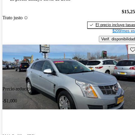
$15,2
Trato justo
El precio incluye tasa
$209/mes es
Verif. disponibilidad
Gu
Precio reducido
-$1,000