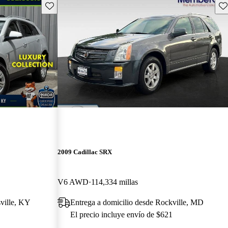
Guarda este Aviso
Gu
2009 Cadillac SRX
V6 AWD
114,334 millas
sville, KY
Entrega a domicilio desde Rockville, MD
El precio incluye envío de $621