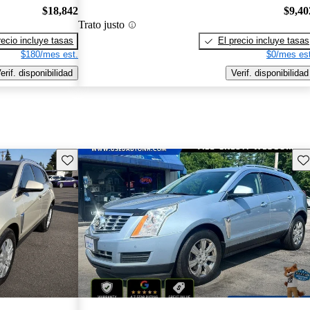
$18,842
$9,40
Trato justo
recio incluye tasas
El precio incluye tasas
$180/mes est.
$0/mes est
erif. disponibilidad
Verif. disponibilidad
Guarda este Aviso
Gu