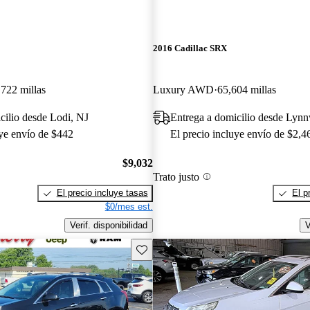
2016 Cadillac SRX
722 millas
Luxury AWD
65,604 millas
cilio desde Lodi, NJ
Entrega a domicilio desde Ly
uye envío de $442
El precio incluye envío de $2,4
$9,032
Trato justo
El precio incluye tasas
El p
$0/mes est.
Verif. disponibilidad
V
Guarda este Aviso