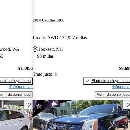
2014 Cadillac SRX
Luxury AWD
132,927 millas
nnwood, WA
Hooksett, NH
65
93 millas
$15,956
$9,69
Trato justo
recio incluye tasas
El precio incluye tasas
$125/mes est.
$5/mes est
erif. disponibilidad
Verif. disponibilidad
Guarda este Aviso
Gu