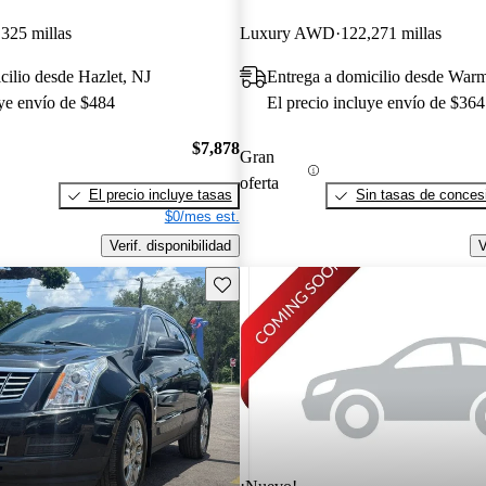
325 millas
Luxury AWD
122,271 millas
cilio desde Hazlet, NJ
Entrega a domicilio desde Warm
uye envío de $484
El precio incluye envío de $364
$7,878
Gran
oferta
El precio incluye tasas
Sin tasas de concesi
$0/mes est.
Verif. disponibilidad
V
Guarda este Aviso