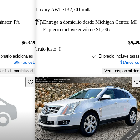
Luxury AWD
132,701 millas
inster, PA
Entrega a domicilio desde Michigan Center, MI
El precio incluye envío de $1,296
$6,359
$9,49
Trato justo
onario adicionales
El precio incluye tasas
$0/mes est.
$1/mes est
erif. disponibilidad
Verif. disponibilidad
Guarda este Aviso
Gu