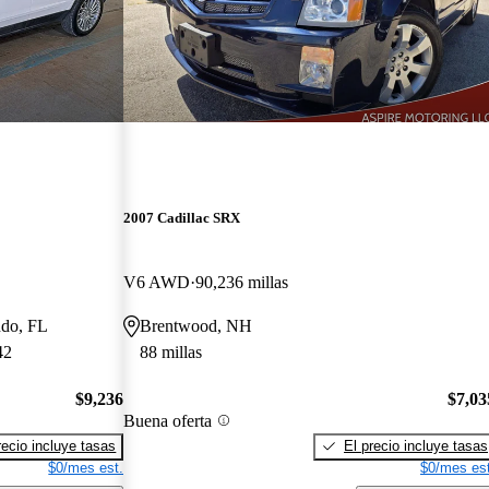
2007 Cadillac SRX
V6 AWD
90,236 millas
ndo, FL
Brentwood, NH
42
88 millas
$9,236
$7,03
Buena oferta
recio incluye tasas
El precio incluye tasas
$0/mes est.
$0/mes est