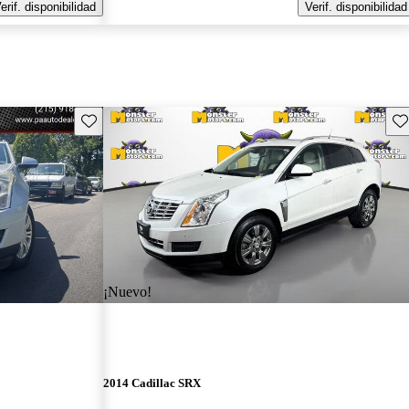
erif. disponibilidad
Verif. disponibilidad
Guarda este Aviso
Gu
¡Nuevo!
2014 Cadillac SRX