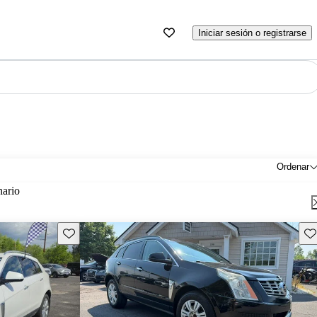
Iniciar sesión o registrarse
Ordenar
nario
Guarda este Aviso
Gu