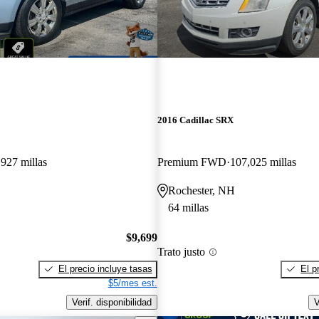
2016 Cadillac SRX
927 millas
Premium FWD
107,025 millas
Rochester, NH
64 millas
$9,699
Trato justo
El precio incluye tasas
El p
$5/mes est.
Verif. disponibilidad
V