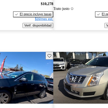
$10,278
Trato justo
El precio incluye tasas
El p
$16/mes est.
Verif. disponibilidad
V
Guarda este Aviso