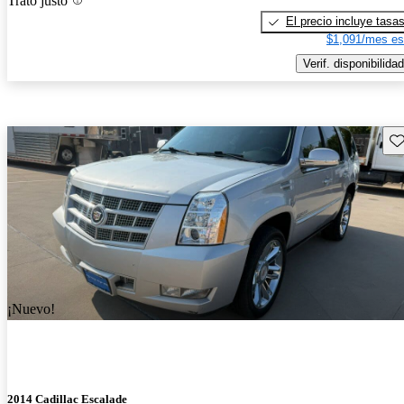
Trato justo
El precio incluye tasa
$1,091/mes es
Verif. disponibilidad
Gu
¡Nuevo!
2014 Cadillac Escalade