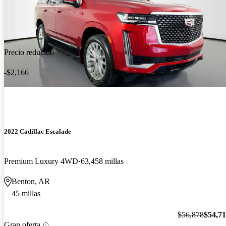
Precio reducido
-$2,166
2022 Cadillac Escalade
Premium Luxury 4WD
63,458 millas
Benton, AR
45 millas
$56,878
$54,7
Gran oferta