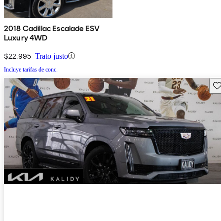
2018 Cadillac Escalade ESV
Luxury 4WD
$22,995
Trato justo
Incluye tarifas de conc.
Gu