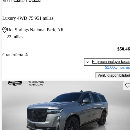
2022 Cadillac Escalade
Luxury 4WD
75,951 millas
Hot Springs National Park, AR
22 millas
$50,4
Gran oferta
El precio incluye tasa
$1,000/mes es
Verif. disponibilidad
Gu