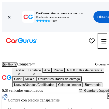
CarGurus: Autos nuevos y usados
Obtene
Con Modo de concesionario
150K+
Cadillac Escalade usados en venta cerca de
Arkadelphia, AR
Compara
Filtro (2)
Ordenar
Cadillac
Escalade
Año
Precio
A 100 millas de distancia
Color
Millaje
Ocultar resultados de entrega
Nuevos/Usados/Certificados
Color del interior
Borrar todo
628 vehículos encontrados
Guardar búsque
Compra con precios transparentes.