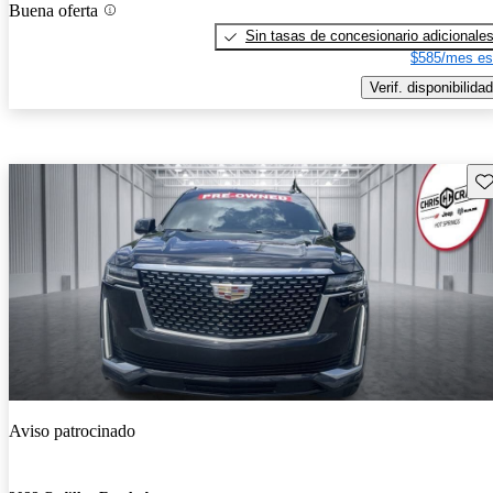
Buena oferta
Sin tasas de concesionario adicionale
$585/mes es
Verif. disponibilidad
Gu
Aviso patrocinado