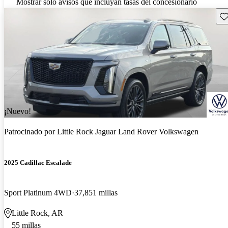
Mostrar solo avisos que incluyan tasas del concesionario
Gu
¡Nuevo!
Patrocinado por
Little Rock Jaguar Land Rover Volkswagen
2025 Cadillac Escalade
Sport Platinum 4WD
37,851 millas
Little Rock, AR
55 millas