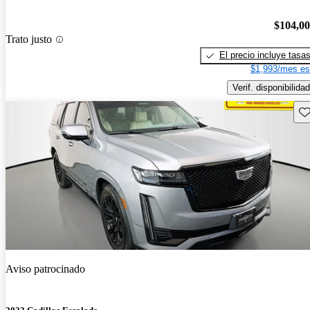
$104,0
Trato justo
El precio incluye tasa
$1,993/mes es
Verif. disponibilidad
Gu
Aviso patrocinado