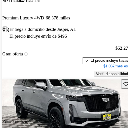
2021 Cadillac Escalade
Premium Luxury 4WD
68,378 millas
Entrega a domicilio desde Jasper, AL
El precio incluye envío de $496
$52,2
Gran oferta
El precio incluye tasa
$1,037/mes es
Verif. disponibilidad
Gu
Precio reducido