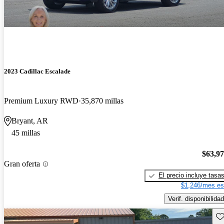
2023 Cadillac Escalade
Premium Luxury RWD
35,870 millas
Bryant, AR
45 millas
$63,9
Gran oferta
El precio incluye tasa
$1,246/mes es
Verif. disponibilidad
Gu