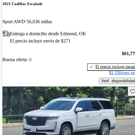
2021 Cadillac Escalade
Sport AWD
56,036 millas
Entrega a domicilio desde Edmond, OK
El precio incluye envío de $271
$61,7
Buena oferta
El precio incluye tasa
$1,226/mes es
Verif. disponibilidad
Gu