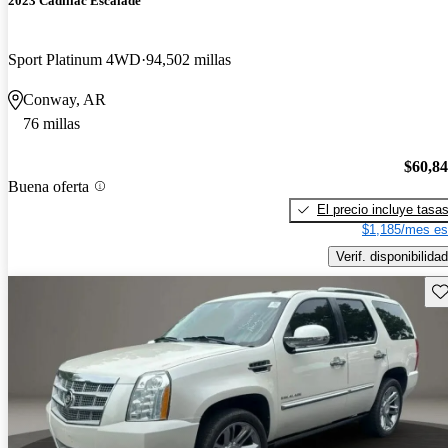
2023 Cadillac Escalade
Sport Platinum 4WD
94,502 millas
Conway, AR
76 millas
$60,8
Buena oferta
El precio incluye tasa
$1,185/mes es
Verif. disponibilidad
Gu