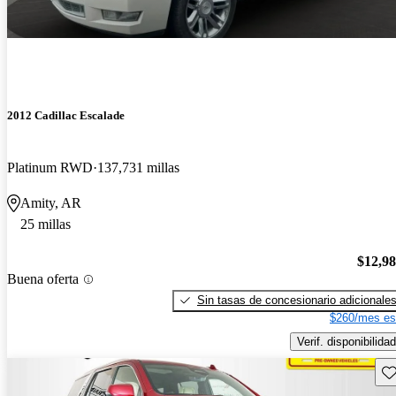
2012 Cadillac Escalade
Platinum RWD
137,731 millas
Amity, AR
25 millas
$12,9
Buena oferta
Sin tasas de concesionario adicionale
$260/mes es
Verif. disponibilidad
Gu