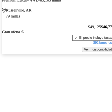
Premium Luxury 4WD
85,103 millas
Russellville, AR
79 millas
$49,125
$46,7
Gran oferta
El precio incluye tasa
$928/mes es
Verif. disponibilidad