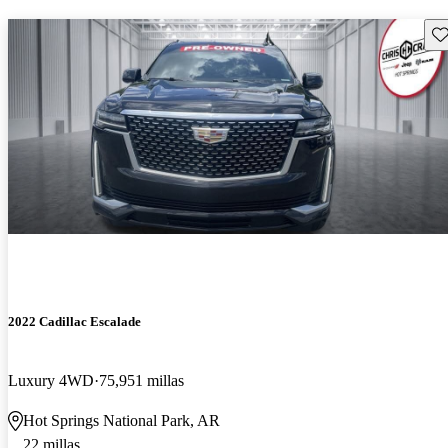
Gu
2022 Cadillac Escalade
Luxury 4WD
75,951 millas
Hot Springs National Park, AR
22 millas