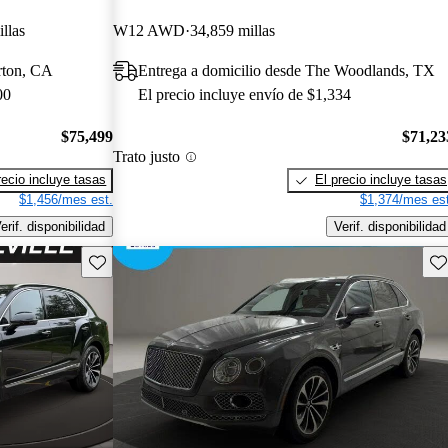
llas
W12 AWD
34,859 millas
erton, CA
Entrega a domicilio desde The Woodlands, TX
00
El precio incluye envío de $1,334
$75,499
$71,23
Trato justo
recio incluye tasas
El precio incluye tasas
$1,456/mes est.
$1,374/mes est
erif. disponibilidad
Verif. disponibilidad
Guarda este Aviso
Gu