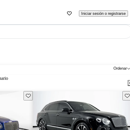
Iniciar sesión o registrarse
Ordenar
nario
Guarda este Aviso
Gu