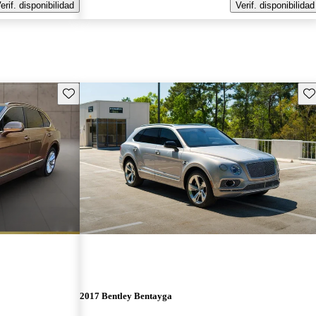
erif. disponibilidad
Verif. disponibilidad
Guarda este Aviso
Gu
2017 Bentley Bentayga