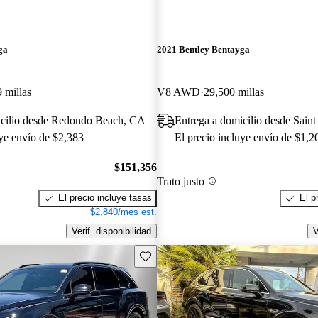
ga
2021 Bentley Bentayga
 millas
V8 AWD
29,500 millas
icilio desde Redondo Beach, CA
Entrega a domicilio desde Sain
uye envío de $2,383
El precio incluye envío de $1,2
$151,356
Trato justo
El precio incluye tasas
El p
$2,840/mes est.
Verif. disponibilidad
V
Guarda este Aviso