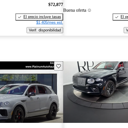
$72,877
Buena oferta
El precio incluye tasas
El p
$1,405/mes est.
Verif. disponibilidad
V
Guarda este Aviso