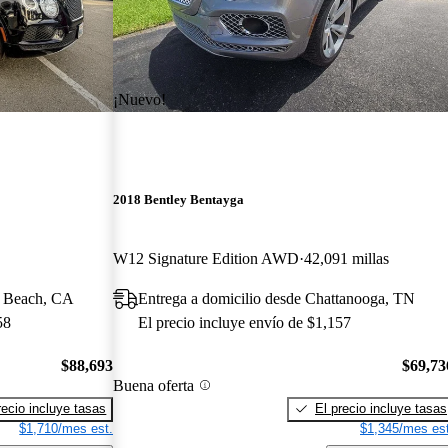
¡Nuevo!
2018 Bentley Bentayga
W12 Signature Edition AWD
42,091 millas
g Beach, CA
Entrega a domicilio desde Chattanooga, TN
58
El precio incluye envío de $1,157
$88,693
$69,73
Buena oferta
recio incluye tasas
El precio incluye tasas
$1,710/mes est.
$1,345/mes est