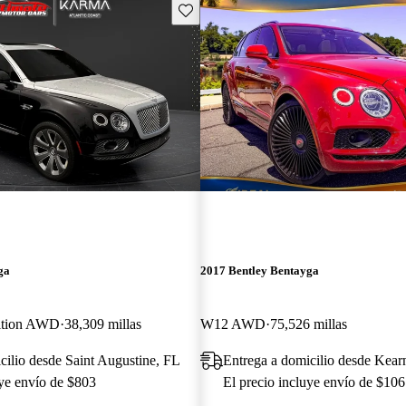
Guarda este Aviso
ga
2017 Bentley Bentayga
ition AWD
38,309 millas
W12 AWD
75,526 millas
cilio desde Saint Augustine, FL
Entrega a domicilio desde Kear
uye envío de $803
El precio incluye envío de $106