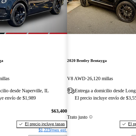
ga
2020 Bentley Bentayga
illas
V8 AWD
26,120 millas
cilio desde Naperville, IL
Entrega a domicilio desde Lon
uye envío de $1,989
El precio incluye envío de $3,5
$63,400
Trato justo
El precio incluye tasas
El p
$1,223/mes est.