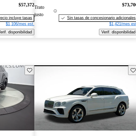
$57,372
$73,70
Trato
justo
recio incluye tasas
Sin tasas de concesionario adicionales
$1,106/mes est.
$1,421/mes est
erif. disponibilidad
Verif. disponibilidad
Guarda este Aviso
Gu