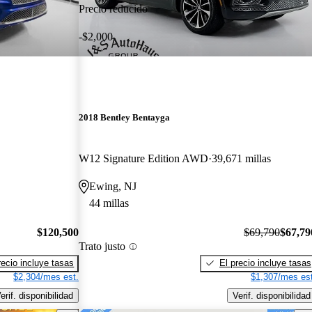
Precio reducido
-$2,000
2018 Bentley Bentayga
W12 Signature Edition AWD
39,671 millas
Ewing, NJ
44 millas
$120,500
$69,790
$67,79
Trato justo
recio incluye tasas
El precio incluye tasas
$2,304/mes est.
$1,307/mes est
erif. disponibilidad
Verif. disponibilidad