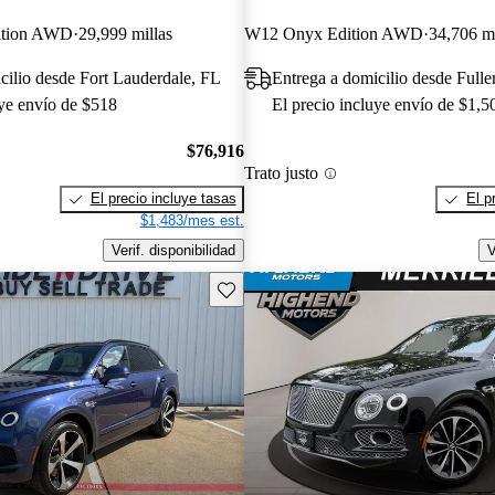
ition AWD
29,999 millas
W12 Onyx Edition AWD
34,706 mi
cilio desde Fort Lauderdale, FL
Entrega a domicilio desde Full
uye envío de $518
El precio incluye envío de $1,5
$76,916
Trato justo
El precio incluye tasas
El p
$1,483/mes est.
Verif. disponibilidad
V
Guarda este Aviso