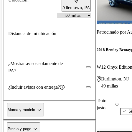
Allentown, PA
Patrocinado por
Au
Distancia de mi ubicación
2018 Bentley Bentay
¿Mostrar avisos solamente de
W12 Onyx Editi
PA?
Burlington, NJ
49 millas
¿Incluir avisos con entrega?
Trato
justo
Marca y modelo
Si
Precio y pago