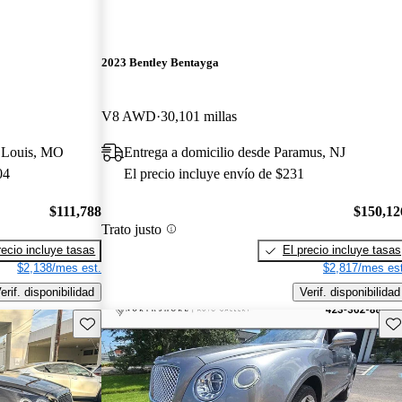
2023 Bentley Bentayga
V8 AWD
30,101 millas
t Louis, MO
Entrega a domicilio desde Paramus, NJ
04
El precio incluye envío de $231
$111,788
$150,12
Trato justo
recio incluye tasas
El precio incluye tasas
$2,138/mes est.
$2,817/mes est
erif. disponibilidad
Verif. disponibilidad
Guarda este Aviso
Gu