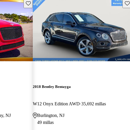
Guarda este Aviso
Gu
2018 Bentley Bentayga
W12 Onyx Edition AWD
35,692 millas
ny, NJ
Burlington, NJ
49 millas