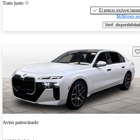
Trato justo
El precio incluye tasa
$636/mes es
Verif. disponibilidad
Gu
Aviso patrocinado