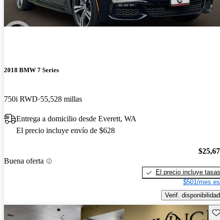
2018 BMW 7 Series
750i RWD
55,528 millas
Entrega a domicilio desde Everett, WA
El precio incluye envío de $628
$25,6
Buena oferta
El precio incluye tasa
$501/mes es
Verif. disponibilidad
Gu