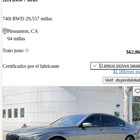
2024 BMW 7 Series
740i RWD
29,557 millas
Pleasanton, CA
94 millas
Trato justo
$62,8
El precio incluye tasa
Certificados por el fabricante
$1,184/mes es
Verif. disponibilidad
Gu