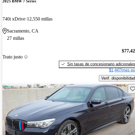
2025 BMW 7 Series
740i xDrive
12,550 millas
Sacramento, CA
27 millas
$77,4
Trato justo
Sin tasas de concesionario adicionale
$1,447/mes es
Verif. disponibilidad
Gu