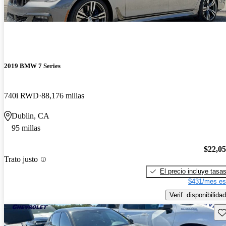
2019 BMW 7 Series
740i RWD
88,176 millas
Dublin, CA
95 millas
$22,0
Trato justo
El precio incluye tasa
$431/mes es
Verif. disponibilidad
Gu