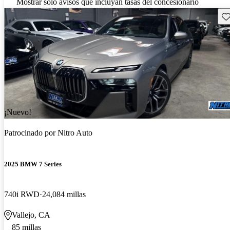
Mostrar solo avisos que incluyan tasas del concesionario
Gu
¡Nuevo!
Patrocinado por
Nitro Auto
2025 BMW 7 Series
740i RWD
24,084 millas
Vallejo, CA
85 millas