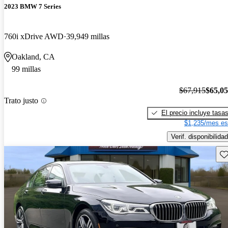
2023 BMW 7 Series
760i xDrive AWD
39,949 millas
Oakland, CA
99 millas
$67,915
$65,0
Trato justo
El precio incluye tasa
$1,235/mes es
Verif. disponibilidad
Gu