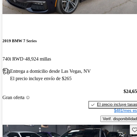
2019 BMW 7 Series
740i RWD
48,924 millas
Entrega a domicilio desde Las Vegas, NV
El precio incluye envío de $265
$24,6
Gran oferta
El precio incluye tasa
$481/mes es
Verif. disponibilidad
Gu