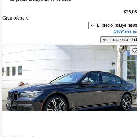
$25,0
Gran oferta
El precio incluye tasa
$489/mes es
Verif. disponibilidad
Gu