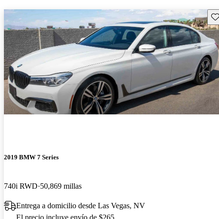
Gu
2019 BMW 7 Series
740i RWD
50,869 millas
Entrega a domicilio desde Las Vegas, NV
El precio incluye envío de $265