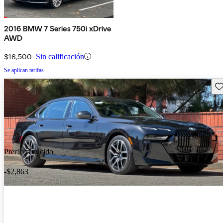
2016 BMW 7 Series 750i xDrive
AWD
$16,500
Sin calificación
Se aplican tarifas
Gu
Precio reducido
-$2,863