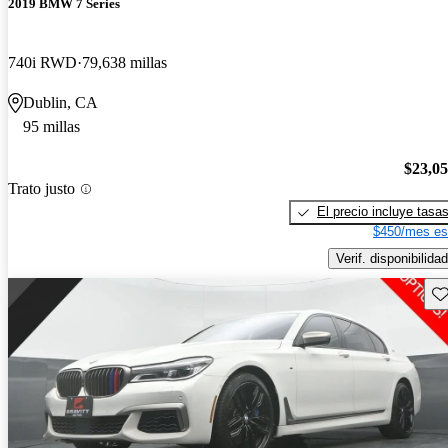
2019 BMW 7 Series
740i RWD
79,638 millas
Dublin, CA
95 millas
$23,0
Trato justo
El precio incluye tasa
$450/mes es
Verif. disponibilidad
Gu