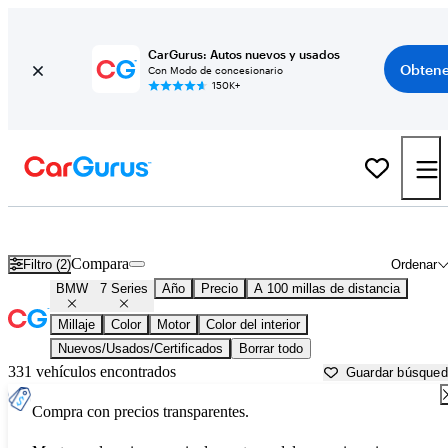
CarGurus: Autos nuevos y usados
Obtene
Con Modo de concesionario
150K+
BMW 7 Series usados en venta cerca de
Auburn, CA
Compara
Filtro (2)
Ordenar
BMW
7 Series
Año
Precio
A 100 millas de distancia
Millaje
Color
Motor
Color del interior
Nuevos/Usados/Certificados
Borrar todo
331 vehículos encontrados
Guardar búsque
Compra con precios transparentes.