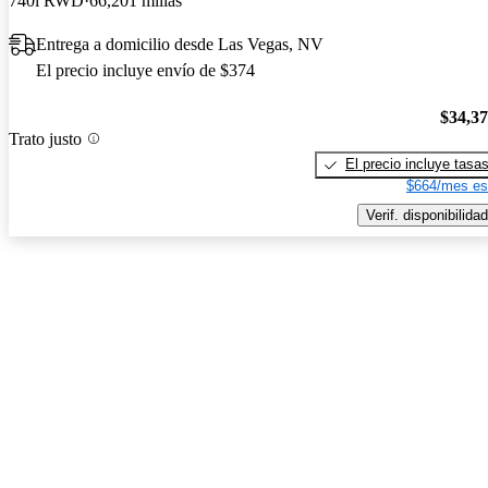
740i RWD
66,201 millas
Entrega a domicilio desde Las Vegas, NV
El precio incluye envío de $374
$34,3
Trato justo
El precio incluye tasa
$664/mes es
Verif. disponibilidad