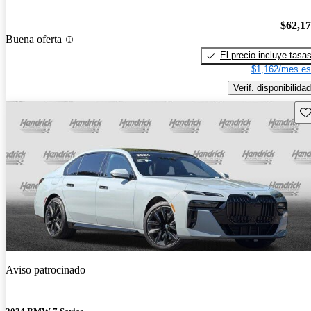
$62,1
Buena oferta
El precio incluye tasa
$1,162/mes es
Verif. disponibilidad
Gu
Aviso patrocinado