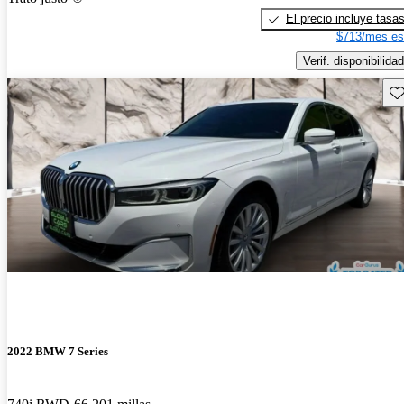
El precio incluye tasa
$713/mes es
Verif. disponibilidad
Gu
2022 BMW 7 Series