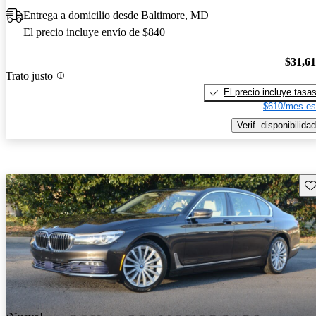
Entrega a domicilio desde Baltimore, MD
El precio incluye envío de $840
$31,6
Trato justo
El precio incluye tasa
$610/mes es
Verif. disponibilidad
Gu