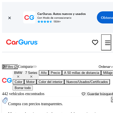
CarGurus: Autos nuevos y usados
Obtene
Con Modo de concesionario
150K+
BMW 7 Series usados en venta cerca de
Ann Arbor, MI
Compara
Filtro (2)
Ordenar
BMW
7 Series
Año
Precio
A 50 millas de distancia
Millaje
Color
Motor
Color del interior
Nuevos/Usados/Certificados
Borrar todo
442 vehículos encontrados
Guardar búsque
Compra con precios transparentes.