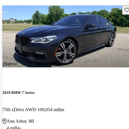
Gu
¡Nuevo!
2018 BMW 7 Series
750i xDrive AWD
109,054 millas
Ann Arbor, MI
4 millas