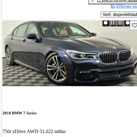
El precio incluye tasa
$1,076/mes es
Verif. disponibilidad
Gu
2018 BMW 7 Series
750i xDrive AWD
51,022 millas