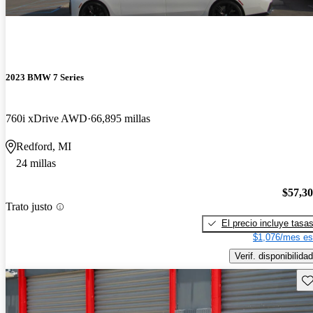
2023 BMW 7 Series
760i xDrive AWD
66,895 millas
Redford, MI
24 millas
$57,3
Trato justo
El precio incluye tasa
$1,076/mes es
Verif. disponibilidad
Gu