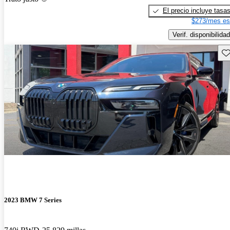
El precio incluye tasa
$273/mes es
Verif. disponibilidad
Gu
2023 BMW 7 Series