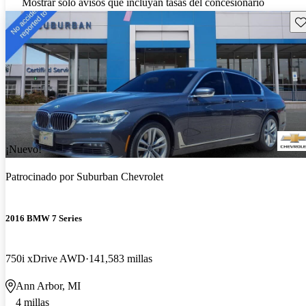
Mostrar solo avisos que incluyan tasas del concesionario
Gu
¡Nuevo!
Patrocinado por
Suburban Chevrolet
2016 BMW 7 Series
750i xDrive AWD
141,583 millas
Ann Arbor, MI
4 millas