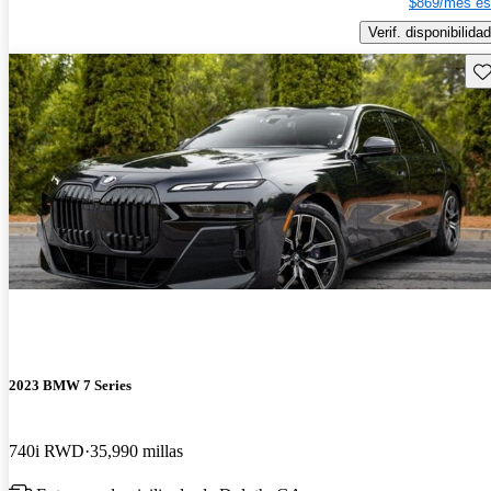
$869/mes es
Verif. disponibilidad
Gu
2023 BMW 7 Series
740i RWD
35,990 millas