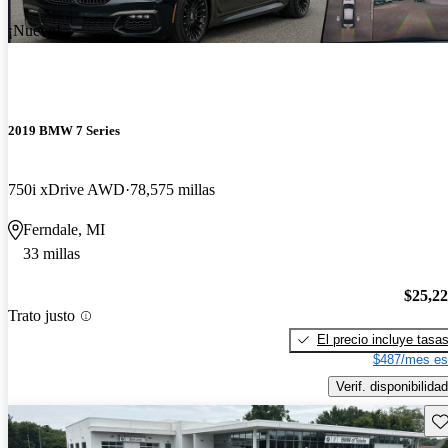
¡Nuevo!
2019 BMW 7 Series
750i xDrive AWD
78,575 millas
Ferndale, MI
33 millas
$25,2
Trato justo
El precio incluye tasa
$487/mes es
Verif. disponibilidad
Gu