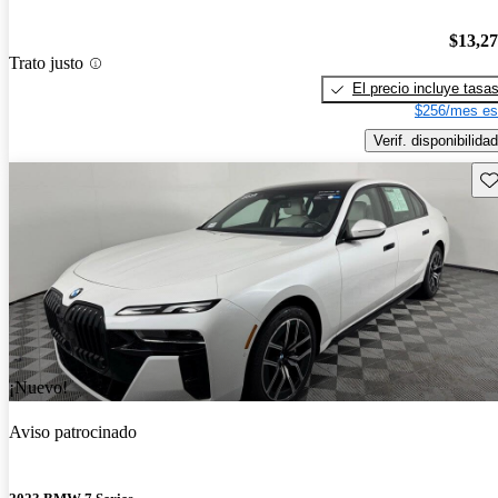
$13,2
Trato justo
El precio incluye tasa
$256/mes es
Verif. disponibilidad
Gu
¡Nuevo!
Aviso patrocinado