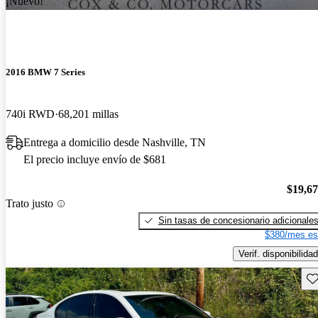
¡Nuevo!
2016 BMW 7 Series
740i RWD
68,201 millas
Entrega a domicilio desde Nashville, TN
El precio incluye envío de $681
$19,6
Trato justo
Sin tasas de concesionario adicionale
$380/mes es
Verif. disponibilidad
Gu