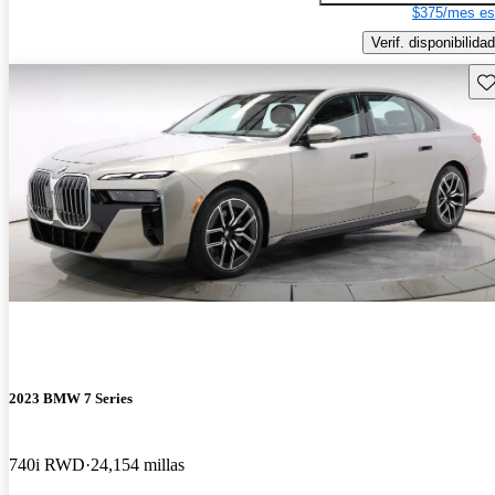
$375/mes es
Verif. disponibilidad
Gu
2023 BMW 7 Series
740i RWD
24,154 millas