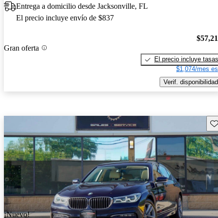
Entrega a domicilio desde Jacksonville, FL
El precio incluye envío de $837
$57,2
Gran oferta
El precio incluye tasa
$1,074/mes es
Verif. disponibilidad
Gu
¡Nuevo!