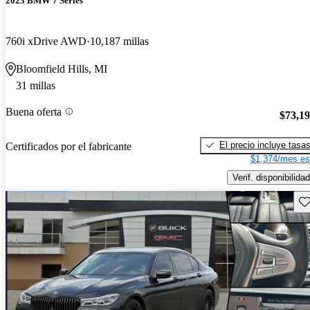
2023 BMW 7 Series
760i xDrive AWD
10,187 millas
Bloomfield Hills, MI
31 millas
Buena oferta
$73,1
El precio incluye tasa
Certificados por el fabricante
$1,374/mes es
Verif. disponibilidad
Gu