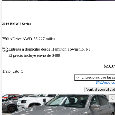
2016 BMW 7 Series
750i xDrive AWD
55,227 millas
Entrega a domicilio desde Hamilton Township, NJ
El precio incluye envío de $489
$23,3
Trato justo
El precio incluye tasa
$451/mes es
Verif. disponibilidad
Gu