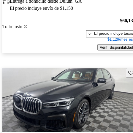
Entrega a domicilio desde Duluth, GA
El precio incluye envío de $1,150
$60,1
Trato justo
El precio incluye tasa
$1,129/mes es
Verif. disponibilidad
Gu