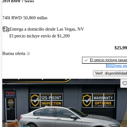
2019 BMW 7 Series
740i RWD
50,869 millas
Entrega a domicilio desde Las Vegas, NV
El precio incluye envío de $1,209
$25,9
Buena oferta
El precio incluye tasa
$502/mes es
Verif. disponibilidad
Gu