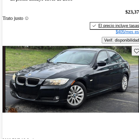
$23,3
Trato justo
El precio incluye tasa
$405/mes es
Verif. disponibilidad
Gu
¡Nuevo!