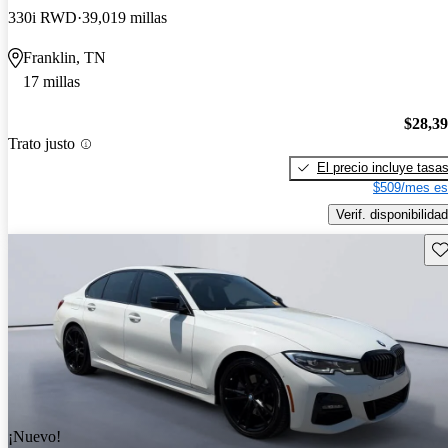
330i RWD
39,019 millas
Franklin, TN
17 millas
$28,3
Trato justo
El precio incluye tasa
$509/mes es
Verif. disponibilidad
Gu
¡Nuevo!