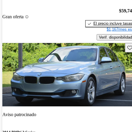
$59,7
Gran oferta
El precio incluye tasa
$1,167/mes es
Verif. disponibilidad
Gu
Aviso patrocinado