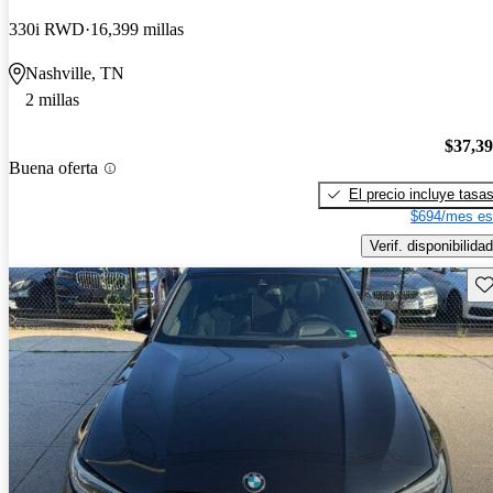
330i RWD
16,399 millas
Nashville, TN
2 millas
$37,3
Buena oferta
El precio incluye tasa
$694/mes es
Verif. disponibilidad
Gu