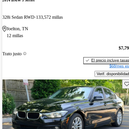
2014 BMW 3 Series
328i Sedan RWD
133,572 millas
Joelton, TN
12 millas
$7,7
Trato justo
El precio incluye tasa
$68/mes es
Verif. disponibilidad
Gu