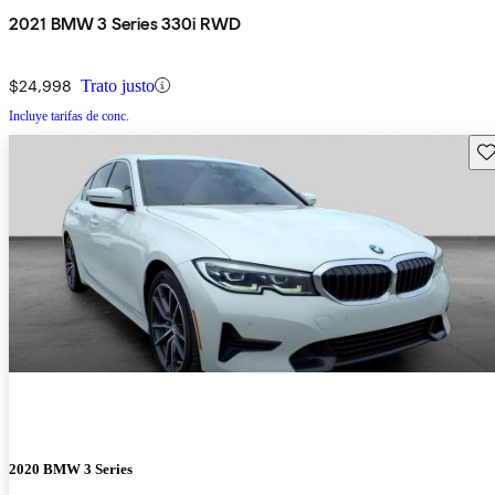
2021 BMW 3 Series 330i RWD
$24,998
Trato justo
Incluye tarifas de conc.
Gu
2020 BMW 3 Series