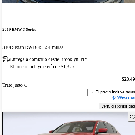
2019 BMW 3 Series
330i Sedan RWD
45,551 millas
Entrega a domicilio desde Brooklyn, NY
El precio incluye envío de $1,325
$23,4
Trato justo
El precio incluye tasa
$408/mes es
Verif. disponibilidad
Gu