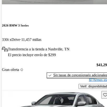
2026 BMW 3 Series
330i xDrive
11,457 millas
Transferencia a la tienda a Nashville, TN
El precio incluye envío de $299
$41,2
Gran oferta
Sin tasas de concesionario adicionale
$776/mes es
Verif. disponibilidad
Gu