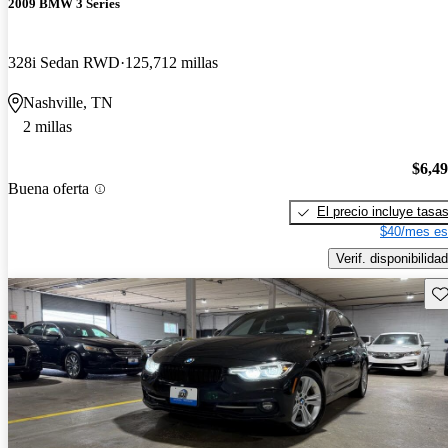
2009 BMW 3 Series
328i Sedan RWD
125,712 millas
Nashville, TN
2 millas
$6,4
Buena oferta
El precio incluye tasa
$40/mes es
Verif. disponibilidad
Gu