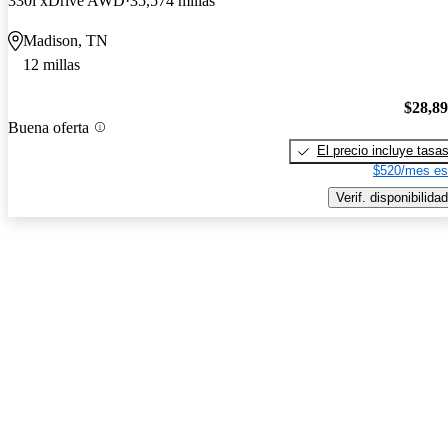
330i xDrive AWD
35,574 millas
Madison, TN
12 millas
$28,8
Buena oferta
El precio incluye tasa
$520/mes es
Verif. disponibilidad