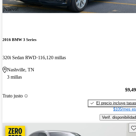
¡Nuevo!
2016 BMW 3 Series
320i Sedan RWD
116,120 millas
Nashville, TN
3 millas
$9,4
Trato justo
El precio incluye tasa
$105/mes es
Verif. disponibilidad
Gu