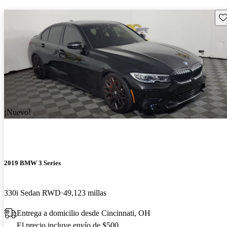
Gu
¡Nuevo!
2019 BMW 3 Series
330i Sedan RWD
49,123 millas
Entrega a domicilio desde Cincinnati, OH
El precio incluye envío de $500