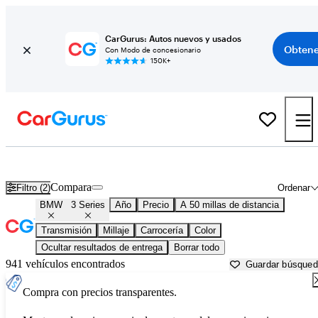
CarGurus: Autos nuevos y usados
Obtene
Con Modo de concesionario
150K+
BMW 3 Series usados en venta cerca de
Nashville, TN
Compara
Filtro (2)
Ordenar
BMW
3 Series
Año
Precio
A 50 millas de distancia
Transmisión
Millaje
Carrocería
Color
Ocultar resultados de entrega
Borrar todo
941 vehículos encontrados
Guardar búsque
Compra con precios transparentes.