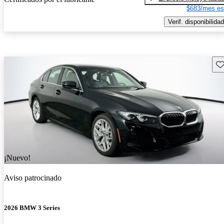
$683/mes es
Verif. disponibilidad
Gu
¡Nuevo!
Aviso patrocinado
2026 BMW 3 Series