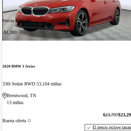
Precio reducido
-$1,300
2020 BMW 3 Series
330i Sedan RWD
53,104 millas
Brentwood, TN
13 millas
$23,797
$23,2
Buena oferta
El precio incluye tasa