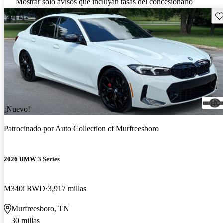
Mostrar solo avisos que incluyan tasas del concesionario
Gu
¡Nuevo!
Patrocinado por
Auto Collection of Murfreesboro
2026 BMW 3 Series
M340i RWD
3,917 millas
Murfreesboro, TN
30 millas