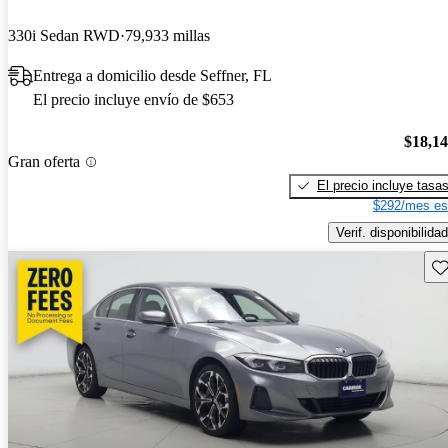
330i Sedan RWD
79,933 millas
Entrega a domicilio desde Seffner, FL
El precio incluye envío de $653
$18,1
Gran oferta
El precio incluye tasa
$292/mes es
Verif. disponibilidad
Gu