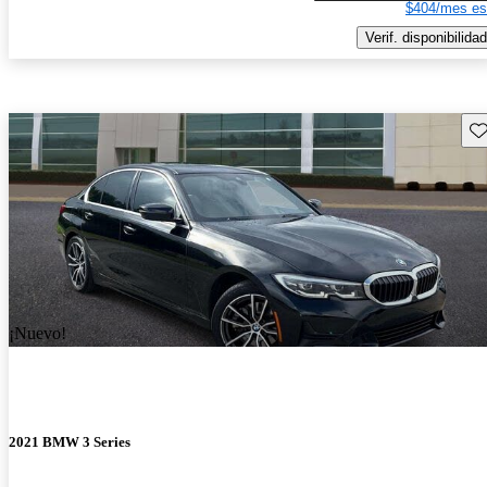
$404/mes es
Verif. disponibilidad
Gu
¡Nuevo!
2021 BMW 3 Series