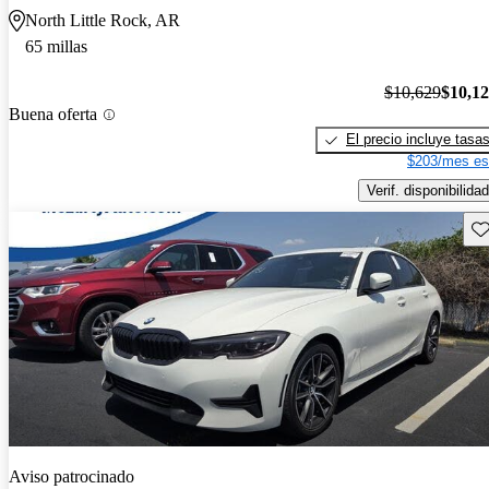
North Little Rock, AR
65 millas
$10,629
$10,1
Buena oferta
El precio incluye tasa
$203/mes es
Verif. disponibilidad
Gu
Aviso patrocinado