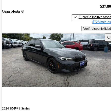
$37,8
Gran oferta
El precio incluye tasa
$723/mes es
Verif. disponibilidad
Gu
2024 BMW 3 Series