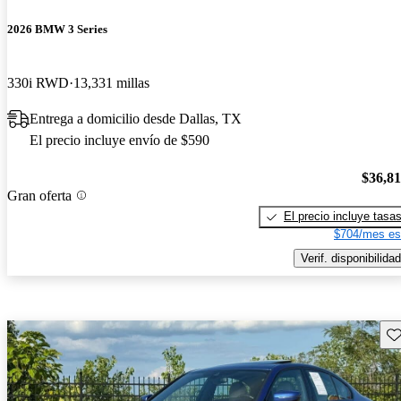
2026 BMW 3 Series
330i RWD
13,331 millas
Entrega a domicilio desde Dallas, TX
El precio incluye envío de $590
$36,8
Gran oferta
El precio incluye tasa
$704/mes es
Verif. disponibilidad
Gu