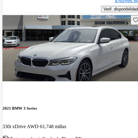
$760/mes es
Verif. disponibilidad
Gu
2021 BMW 3 Series
330i xDrive AWD
61,748 millas