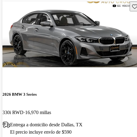
Gu
¡Nuevo!
2026 BMW 3 Series
330i RWD
16,970 millas
Entrega a domicilio desde Dallas, TX
El precio incluye envío de $590