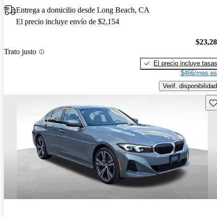
Entrega a domicilio desde Long Beach, CA
El precio incluye envío de $2,154
$23,2
Trato justo
El precio incluye tasa
$466/mes es
Verif. disponibilidad
Gu