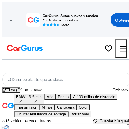
CarGurus: Autos nuevos y usados
Obtene
Con Modo de concesionario
150K+
BMW 3 Series usados en venta cerca de
Arkadelphia, AR
Describe el auto que quisieras
Compara
Filtro (2)
Ordenar
BMW
3 Series
Año
Precio
A 100 millas de distancia
Transmisión
Millaje
Carrocería
Color
Ocultar resultados de entrega
Borrar todo
802 vehículos encontrados
Guardar búsque