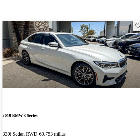
Gu
2019 BMW 3 Series
330i Sedan RWD
60,753 millas