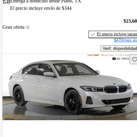
Entrega a domicilio desde Plano, TX
El precio incluye envío de $344
$23,6
Gran oferta
El precio incluye tasa
$470/mes es
Verif. disponibilidad
Gu