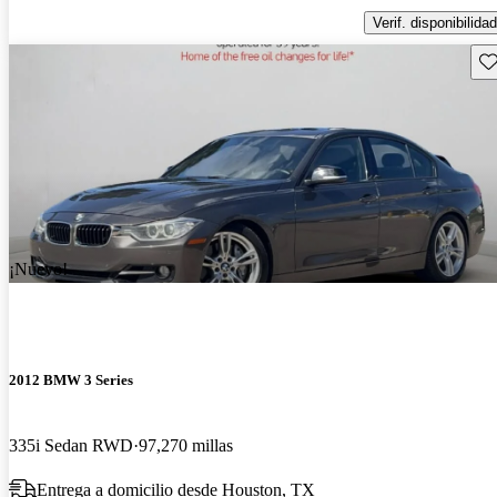
Verif. disponibilidad
Gu
¡Nuevo!
2012 BMW 3 Series
335i Sedan RWD
97,270 millas
Entrega a domicilio desde Houston, TX