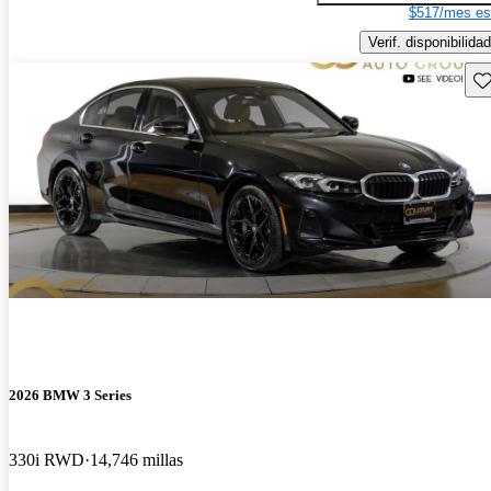
$517/mes es
Verif. disponibilidad
Gu
2026 BMW 3 Series
330i RWD
14,746 millas