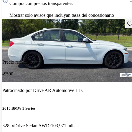
Compra con precios transparentes.
Mostrar solo avisos que incluyan tasas del concesionario
Gu
Precio reducido
-$500
Patrocinado por
Drive AR Automotive LLC
2015 BMW 3 Series
328i xDrive Sedan AWD
103,971 millas