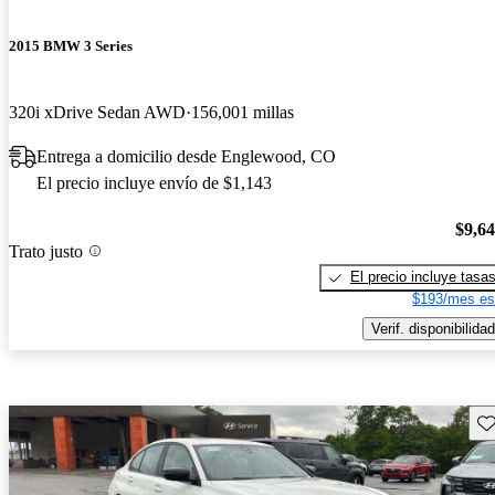
2015 BMW 3 Series
320i xDrive Sedan AWD
156,001 millas
Entrega a domicilio desde Englewood, CO
El precio incluye envío de $1,143
$9,6
Trato justo
El precio incluye tasa
$193/mes es
Verif. disponibilidad
Gu