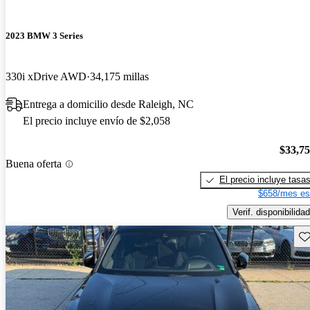
2023 BMW 3 Series
330i xDrive AWD
34,175 millas
Entrega a domicilio desde Raleigh, NC
El precio incluye envío de $2,058
$33,7
Buena oferta
El precio incluye tasa
$658/mes es
Verif. disponibilidad
Gu