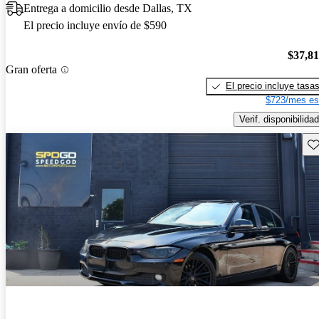
Entrega a domicilio desde Dallas, TX
El precio incluye envío de $590
$37,8
Gran oferta
El precio incluye tasa
$723/mes es
Verif. disponibilidad
Gu