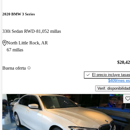
2020 BMW 3 Series
330i Sedan RWD
81,052 millas
North Little Rock, AR
67 millas
$20,4
Buena oferta
El precio incluye tasa
$409/mes es
Verif. disponibilidad
Gu