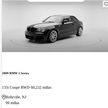
Gu
2009 BMW 1 Series
135i Coupe RWD
60,232 millas
Belleville, NJ
99 millas