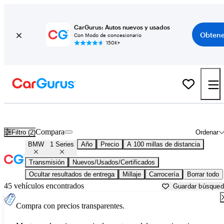
CarGurus: Autos nuevos y usados
Obtene
Con Modo de concesionario
150K+
BMW 1 Series usados en venta cerca de
Atlantic City, NJ
Compara
Filtro (2)
Ordenar
BMW
1 Series
Año
Precio
A 100 millas de distancia
Transmisión
Nuevos/Usados/Certificados
Ocultar resultados de entrega
Millaje
Carrocería
Borrar todo
45 vehículos encontrados
Guardar búsque
Compra con precios transparentes.