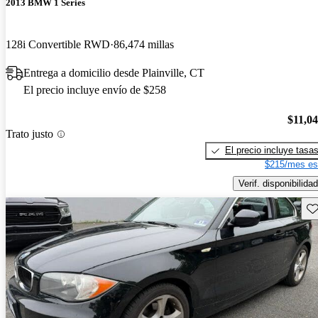
2013 BMW 1 Series
128i Convertible RWD
86,474 millas
Entrega a domicilio desde Plainville, CT
El precio incluye envío de $258
$11,0
Trato justo
El precio incluye tasa
$215/mes es
Verif. disponibilidad
Gu