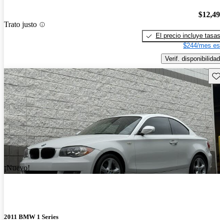
$12,4
Trato justo
El precio incluye tasa
$244/mes es
Verif. disponibilidad
Gu
¡Nuevo!
2011 BMW 1 Series