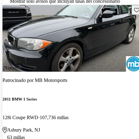
Mostrar solo avisos que incluyan tasas del concesionario
Gu
¡Nuevo!
Patrocinado por
MB Motorsports
2011 BMW 1 Series
128i Coupe RWD
107,736 millas
Asbury Park, NJ
63 millas