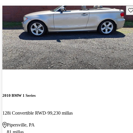
Gu
2010 BMW 1 Series
128i Convertible RWD
99,230 millas
Pipersville, PA
81 millas