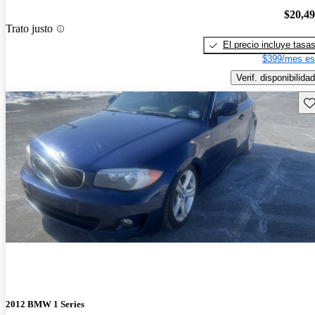
$20,4
Trato justo
El precio incluye tasa
$399/mes es
Verif. disponibilidad
Gu
2012 BMW 1 Series