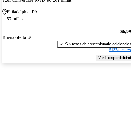
128i Convertible RWD
90,201 millas
Philadelphia, PA
57 millas
$6,9
Buena oferta
Sin tasas de concesionario adicionale
$137/mes es
Verif. disponibilidad