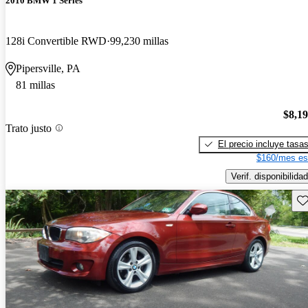
2010 BMW 1 Series
128i Convertible RWD
99,230 millas
Pipersville, PA
81 millas
$8,1
Trato justo
El precio incluye tasa
$160/mes es
Verif. disponibilidad
Gu