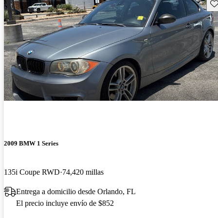
Gu
2009 BMW 1 Series
135i Coupe RWD
74,420 millas
Entrega a domicilio desde Orlando, FL
El precio incluye envío de $852