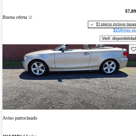
$7,8
Buena oferta
El precio incluye tasa
$154/mes es
Verif. disponibilidad
Gu
Aviso patrocinado