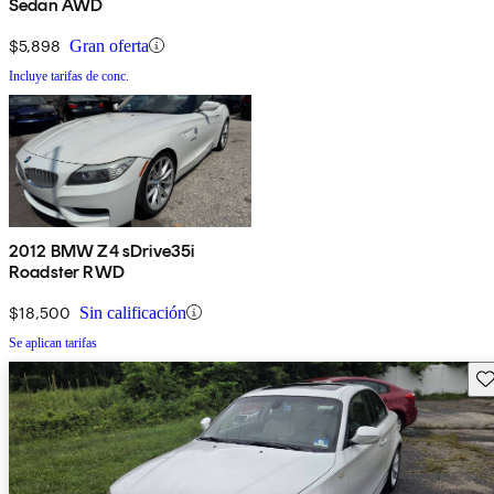
Sedan AWD
$5,898
Gran oferta
Incluye tarifas de conc.
2012 BMW Z4 sDrive35i
Roadster RWD
$18,500
Sin calificación
Se aplican tarifas
Gu