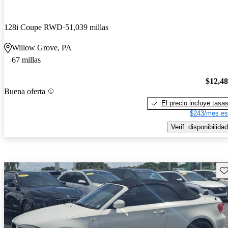
128i Coupe RWD
51,039 millas
Willow Grove, PA
67 millas
$12,4
Buena oferta
El precio incluye tasa
$243/mes es
Verif. disponibilidad
Gu