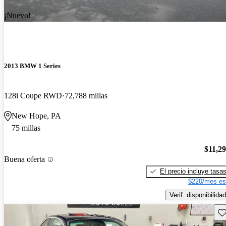
¡Nuevo!
2013 BMW 1 Series
128i Coupe RWD
72,788 millas
New Hope, PA
75 millas
$11,2
Buena oferta
El precio incluye tasa
$220/mes es
Verif. disponibilidad
Gu