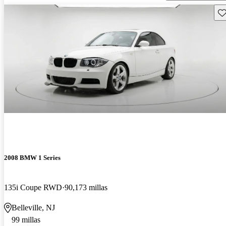
Gu
2008 BMW 1 Series
135i Coupe RWD
90,173 millas
Belleville, NJ
99 millas