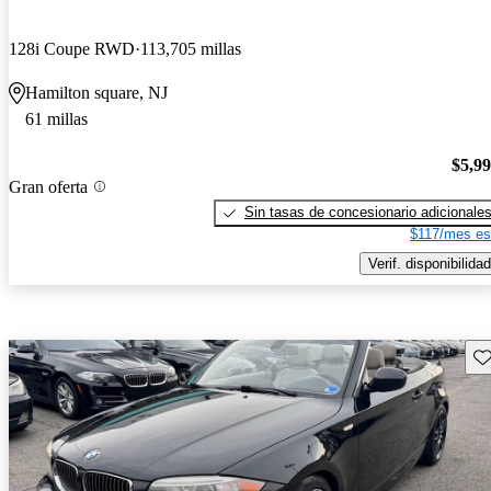
128i Coupe RWD
113,705 millas
Hamilton square, NJ
61 millas
$5,9
Gran oferta
Sin tasas de concesionario adicionale
$117/mes es
Verif. disponibilidad
Gu