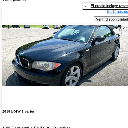
El precio incluye tasa
$221/mes es
Verif. disponibilidad
Gu
2010 BMW 1 Series