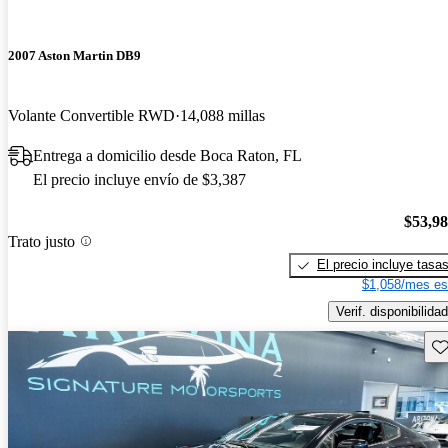
2007 Aston Martin DB9
Volante Convertible RWD
14,088 millas
Entrega a domicilio desde Boca Raton, FL
El precio incluye envío de $3,387
$53,9
Trato justo
El precio incluye tasa
$1,058/mes es
Verif. disponibilidad
Gu