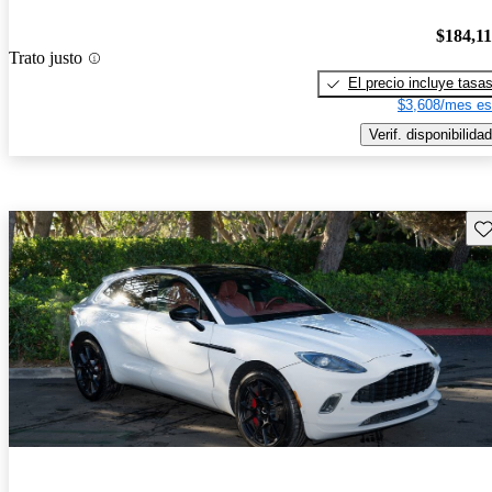
$184,1
Trato justo
El precio incluye tasa
$3,608/mes es
Verif. disponibilidad
Gu