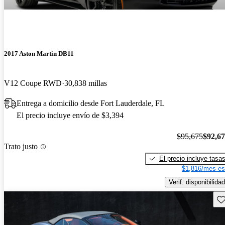
2017 Aston Martin DB11
V12 Coupe RWD
30,838 millas
Entrega a domicilio desde Fort Lauderdale, FL
El precio incluye envío de $3,394
$95,675
$92,6
Trato justo
El precio incluye tasa
$1,816/mes es
Verif. disponibilidad
Gu