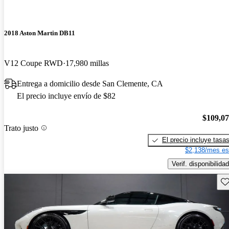
2018 Aston Martin DB11
V12 Coupe RWD
17,980 millas
Entrega a domicilio desde San Clemente, CA
El precio incluye envío de $82
$109,0
Trato justo
El precio incluye tasa
$2,138/mes es
Verif. disponibilidad
Gu