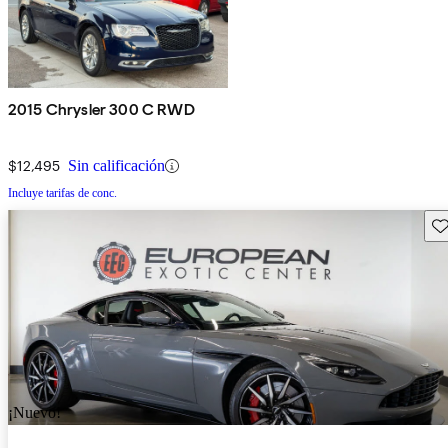
2015 Chrysler 300 C RWD
$12,495
Sin calificación
Incluye tarifas de conc.
Gu
¡Nuevo!