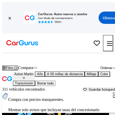
CarGurus: Autos nuevos y usados
Obtene
Con Modo de concesionario
150K+
Autos Aston Martin usados en venta cerca de
San Diego, CA
Compara
Filtro (1)
Ordenar
Aston Martin
Año
A 50 millas de distancia
Millaje
Color
Transmisión
Borrar todo
311 vehículos encontrados
Guardar búsque
Compra con precios transparentes.
Mostrar solo avisos que incluyan tasas del concesionario