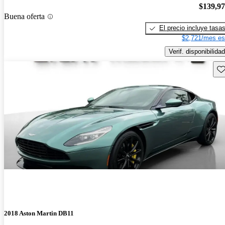
$139,9
Buena oferta
El precio incluye tasa
$2,721/mes es
Verif. disponibilidad
Gu
2018 Aston Martin DB11