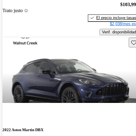
$103,9
Trato justo
El precio incluye tasa
$2,038/mes es
Verif. disponibilidad
Gu
2022 Aston Martin DBX