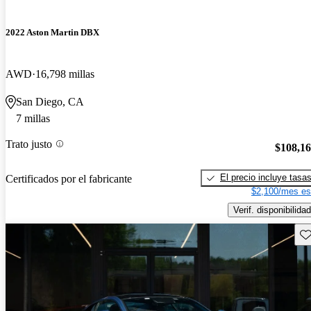
2022 Aston Martin DBX
AWD
16,798 millas
San Diego, CA
7 millas
Trato justo
$108,1
El precio incluye tasa
Certificados por el fabricante
$2,100/mes es
Verif. disponibilidad
Gu