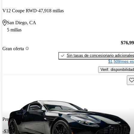
V12 Coupe RWD
47,918 millas
San Diego, CA
5 millas
$76,9
Gran oferta
Sin tasas de concesionario adicionale
$1,509/mes es
Verif. disponibilidad
Gu
Precio reducido
-$3,000