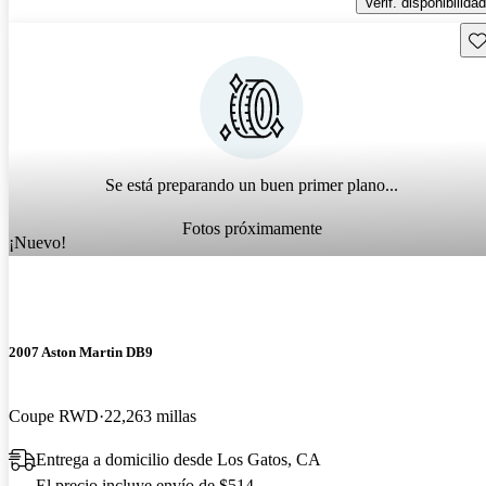
Verif. disponibilidad
Gu
Se está preparando un buen primer plano...
Fotos próximamente
¡Nuevo!
2007 Aston Martin DB9
Coupe RWD
22,263 millas
Entrega a domicilio desde Los Gatos, CA
El precio incluye envío de $514