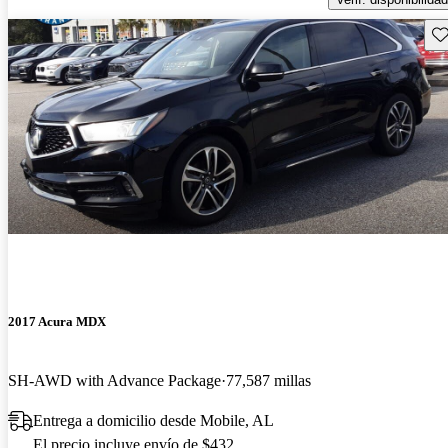
Gu
2017 Acura MDX
SH-AWD with Advance Package
77,587 millas
Entrega a domicilio desde Mobile, AL
El precio incluye envío de $432