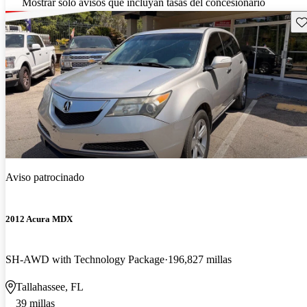
Mostrar solo avisos que incluyan tasas del concesionario
Gu
Aviso patrocinado
2012 Acura MDX
SH-AWD with Technology Package
196,827 millas
Tallahassee, FL
39 millas