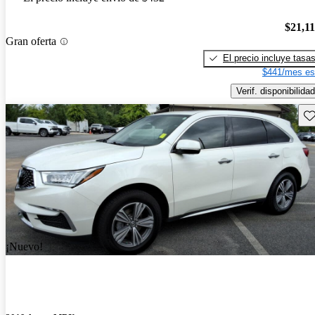
$21,1
Gran oferta
El precio incluye tasa
$441/mes es
Verif. disponibilidad
Gu
¡Nuevo!