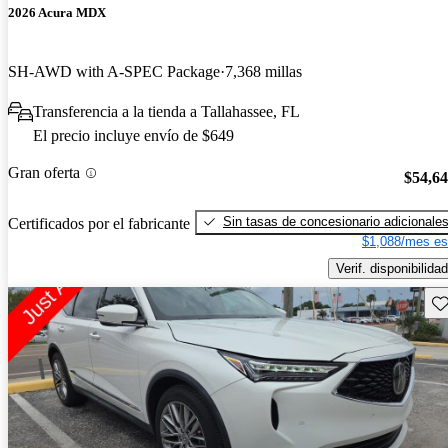
2026 Acura MDX
SH-AWD with A-SPEC Package
7,368 millas
Transferencia a la tienda a Tallahassee, FL
El precio incluye envío de $649
Gran oferta
$54,6
Sin tasas de concesionario adicionale
Certificados por el fabricante
$1,088/mes es
Verif. disponibilidad
Gu