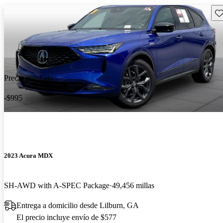
Gu
Precio reducido
-$995
2023 Acura MDX
SH-AWD with A-SPEC Package
49,456 millas
Entrega a domicilio desde Lilburn, GA
El precio incluye envío de $577