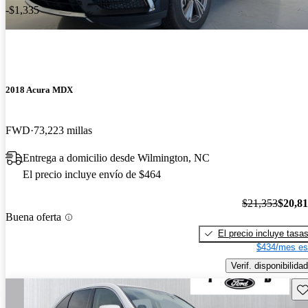
-$1,335
2018 Acura MDX
FWD
73,223 millas
Entrega a domicilio desde Wilmington, NC
El precio incluye envío de $464
$21,353
$20,8
Buena oferta
El precio incluye tasa
$434/mes es
Verif. disponibilidad
Gu