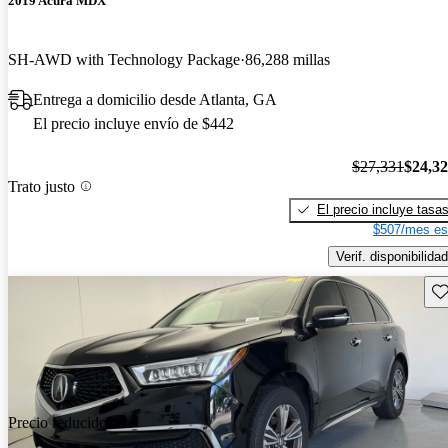
2019 Acura MDX
SH-AWD with Technology Package
86,288 millas
Entrega a domicilio desde Atlanta, GA
El precio incluye envío de $442
$27,331
$24,3
Trato justo
El precio incluye tasa
$507/mes es
Verif. disponibilidad
Gu
Precio reducido