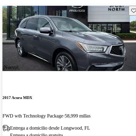
Gu
¡Nuevo!
2017 Acura MDX
FWD wth Technology Package
58,999 millas
Entrega a domicilio desde Longwood, FL
Entrega a domicilio gratuita