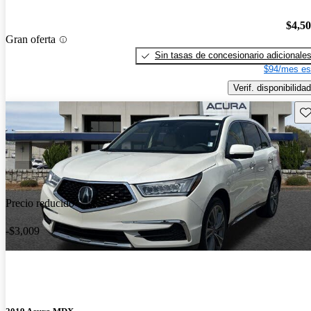
$4,5
Gran oferta
Sin tasas de concesionario adicionale
$94/mes es
Verif. disponibilidad
Gu
Precio reducido
-$3,009