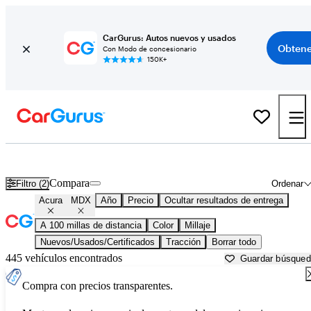
CarGurus: Autos nuevos y usados
Obtene
Con Modo de concesionario
150K+
Acura MDX usados en venta cerca de
Bainbridge, GA
Compara
Filtro (2)
Ordenar
Acura
MDX
Año
Precio
Ocultar resultados de entrega
A 100 millas de distancia
Color
Millaje
Nuevos/Usados/Certificados
Tracción
Borrar todo
445 vehículos encontrados
Guardar búsque
Compra con precios transparentes.