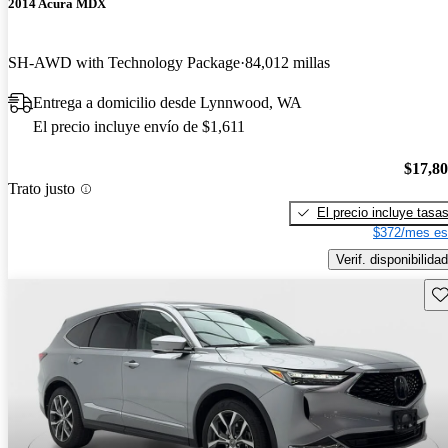
2014 Acura MDX
SH-AWD with Technology Package
84,012 millas
Entrega a domicilio desde Lynnwood, WA
El precio incluye envío de $1,611
$17,8
Trato justo
El precio incluye tasa
$372/mes es
Verif. disponibilidad
Gu