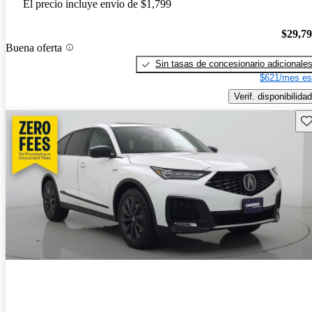
El precio incluye envío de $1,799
$29,7
Buena oferta
Sin tasas de concesionario adicionale
$621/mes es
Verif. disponibilidad
Gu