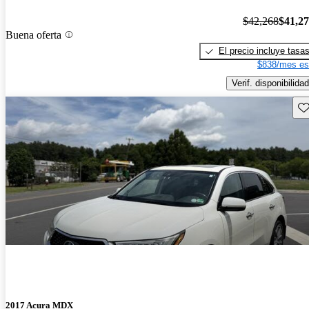
$42,268
$41,2
Buena oferta
El precio incluye tasa
$838/mes es
Verif. disponibilidad
Gu
2017 Acura MDX