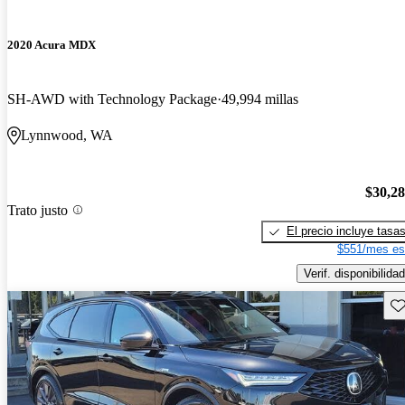
2020 Acura MDX
SH-AWD with Technology Package
49,994 millas
Lynnwood, WA
$30,2
Trato justo
El precio incluye tasa
$551/mes es
Verif. disponibilidad
Gu