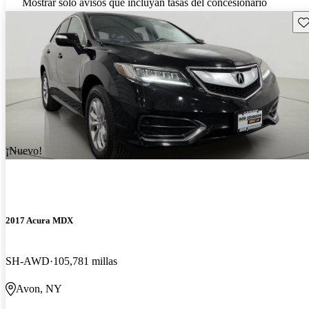
Mostrar solo avisos que incluyan tasas del concesionario
Gu
¡Nuevo!
2017 Acura MDX
SH-AWD
105,781 millas
Avon, NY