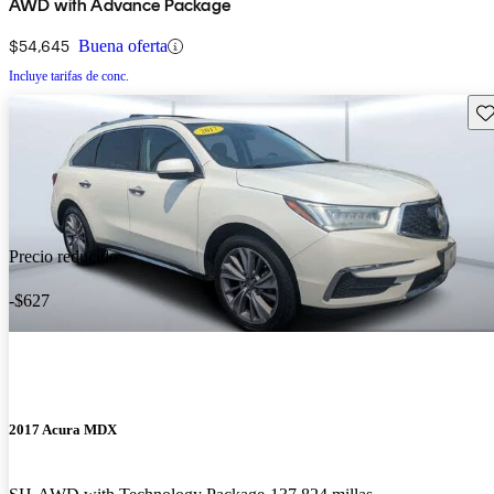
AWD with Advance Package
$54,645
Buena oferta
Incluye tarifas de conc.
Gu
Precio reducido
-$627
2017 Acura MDX