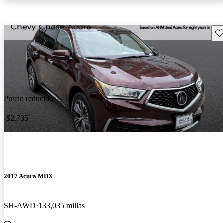
Gu
Precio reducido
-$2,735
2017 Acura MDX
SH-AWD
133,035 millas