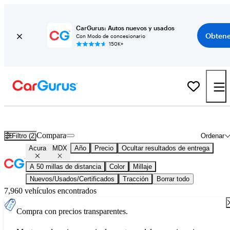
CarGurus: Autos nuevos y usados
Obtene
Con Modo de concesionario
150K+
Acura MDX usados en venta en todo el país
Compara
Filtro (2)
Ordenar
Acura
MDX
Año
Precio
Ocultar resultados de entrega
A 50 millas de distancia
Color
Millaje
Nuevos/Usados/Certificados
Tracción
Borrar todo
7,960 vehículos encontrados
Compra con precios transparentes.