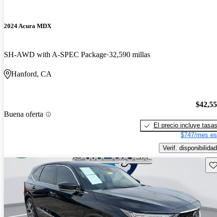
2024 Acura MDX
SH-AWD with A-SPEC Package
32,590 millas
Hanford, CA
$42,5
Buena oferta
El precio incluye tasa
$747/mes es
Verif. disponibilidad
Gu