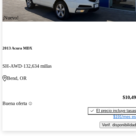
¡Nuevo!
2013 Acura MDX
SH-AWD
132,634 millas
Bend, OR
$10,4
Buena oferta
El precio incluye tasa
$191/mes es
Verif. disponibilidad