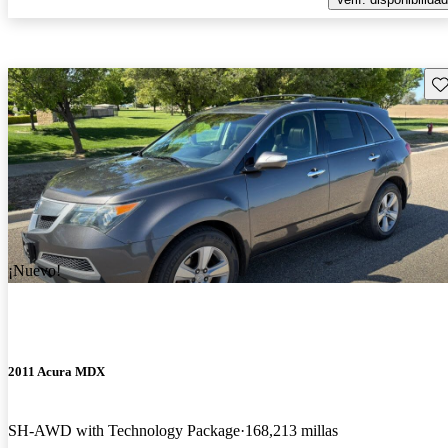
Gu
¡Nuevo!
2011 Acura MDX
SH-AWD with Technology Package
168,213 millas