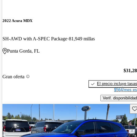
2022 Acura MDX
SH-AWD with A-SPEC Package
81,949 millas
Punta Gorda, FL
$31,2
Gran oferta
El precio incluye tasa
$564/mes es
Verif. disponibilidad
Gu