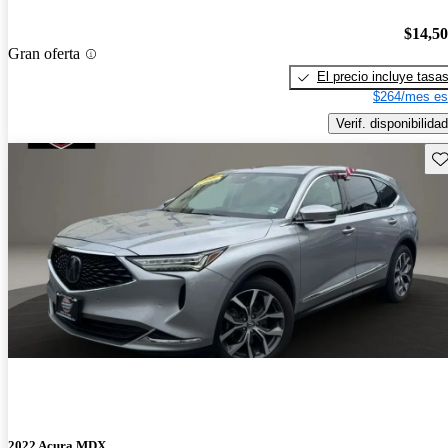
$14,5
Gran oferta
El precio incluye tasa
$264/mes es
Verif. disponibilidad
Gu
2022 Acura MDX