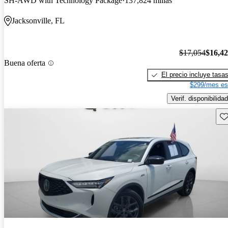
SH-AWD with Technology Package
137,824 millas
Jacksonville, FL
$17,054
$16,4
Buena oferta
El precio incluye tasa
$299/mes es
Verif. disponibilidad
Gu