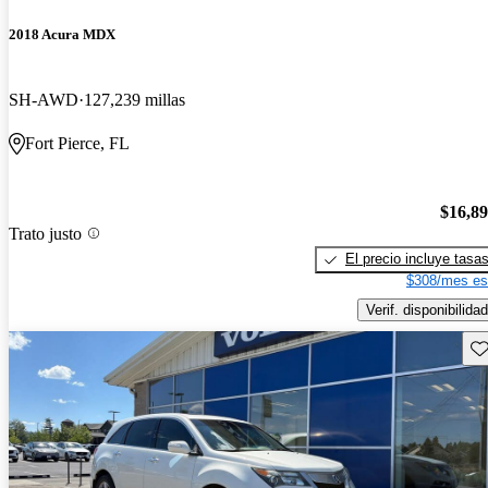
2018 Acura MDX
SH-AWD
127,239 millas
Fort Pierce, FL
$16,8
Trato justo
El precio incluye tasa
$308/mes es
Verif. disponibilidad
Gu