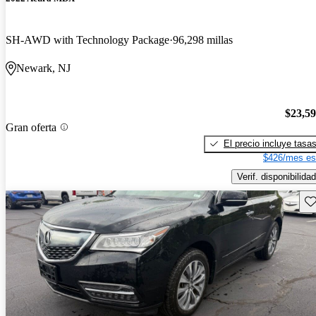
SH-AWD with Technology Package
96,298 millas
Newark, NJ
$23,5
Gran oferta
El precio incluye tasa
$426/mes es
Verif. disponibilidad
Gu