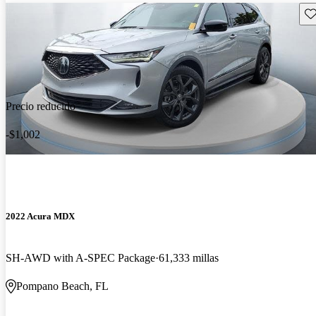
Gu
Precio reducido
-$1,002
2022 Acura MDX
SH-AWD with A-SPEC Package
61,333 millas
Pompano Beach, FL