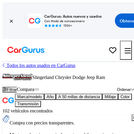
CarGurus: Autos nuevos y usados
Obtene
Con Modo de concesionario
150K+
Todos los autos usados en CarGurus
Slingerland Chrysler Dodge Jeep Ram
Compara
Filtrar
Ordenar
Marca/modelo
Año
A 50 millas de distancia
Millaje
Color
Transmisión
102 vehículos encontrados
Compra con precios transparentes.