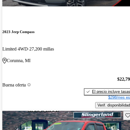
2023 Jeep Compass
Limited 4WD
27,200 millas
Corunna, MI
$22,7
Buena oferta
El precio incluye tasa
$298/mes es
Verif. disponibilidad
Gu