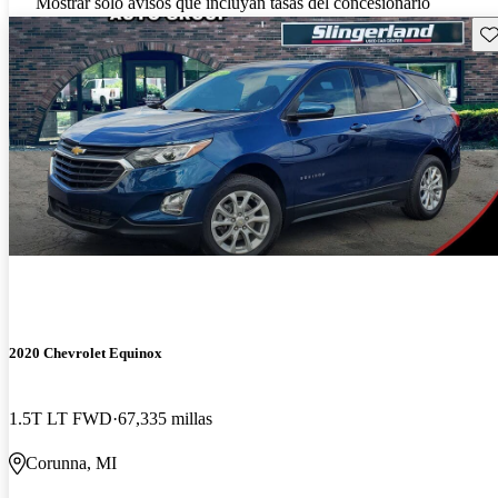
Mostrar solo avisos que incluyan tasas del concesionario
Gu
2020 Chevrolet Equinox
1.5T LT FWD
67,335 millas
Corunna, MI