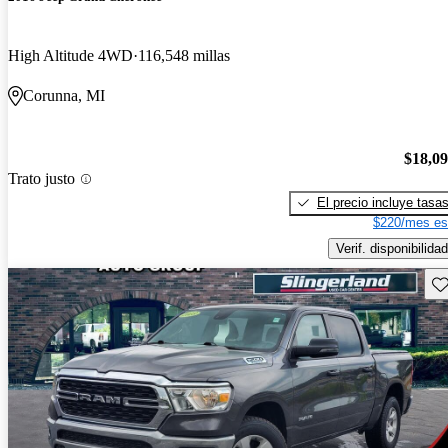
High Altitude 4WD
116,548 millas
Corunna, MI
$18,0
Trato justo
El precio incluye tasa
$220/mes es
Verif. disponibilidad
Gu