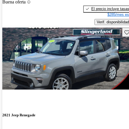
Buena oferta
El precio incluye tasa
$285/mes es
Verif. disponibilidad
Gu
2021 Jeep Renegade