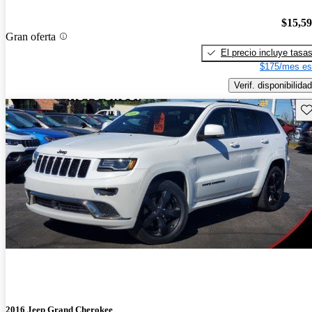
$15,5
Gran oferta
El precio incluye tasa
$175/mes es
Verif. disponibilidad
Gu
2016 Jeep Grand Cherokee