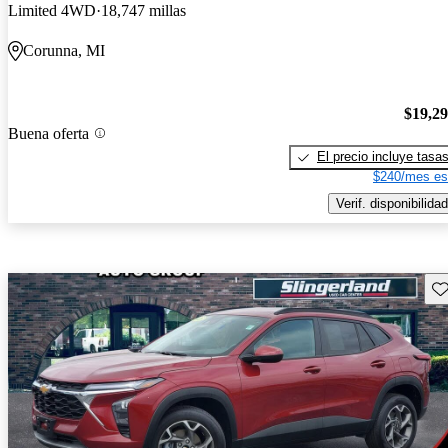
Limited 4WD
18,747 millas
Corunna, MI
$19,2
Buena oferta
El precio incluye tasa
$240/mes es
Verif. disponibilidad
Gu