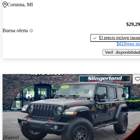
Corunna, MI
$29,2
Buena oferta
El precio incluye tasa
$413/mes es
Verif. disponibilidad
Gu
¡Nuevo!