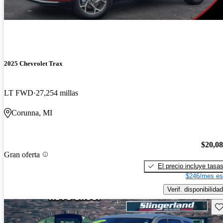
2025 Chevrolet Trax
LT FWD
27,254 millas
Corunna, MI
$20,0
Gran oferta
El precio incluye tasa
$246/mes es
Verif. disponibilidad
Gu