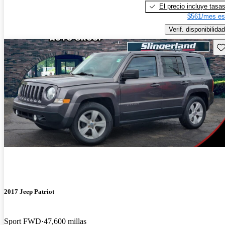
El precio incluye tasa
$561/mes es
Verif. disponibilidad
Gu
2017 Jeep Patriot
Sport FWD
47,600 millas