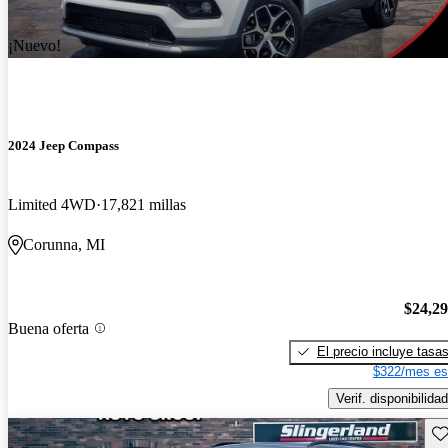
¡Nuevo!
2024 Jeep Compass
Limited 4WD
17,821 millas
Corunna, MI
$24,2
Buena oferta
El precio incluye tasa
$322/mes es
Verif. disponibilidad
Gu