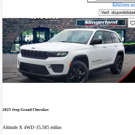
$342/mes es
Verif. disponibilidad
Gu
2023 Jeep Grand Cherokee
Altitude X 4WD
35,585 millas