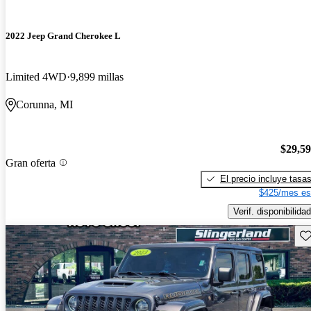
2022 Jeep Grand Cherokee L
Limited 4WD
9,899 millas
Corunna, MI
$29,5
Gran oferta
El precio incluye tasa
$425/mes es
Verif. disponibilidad
Gu