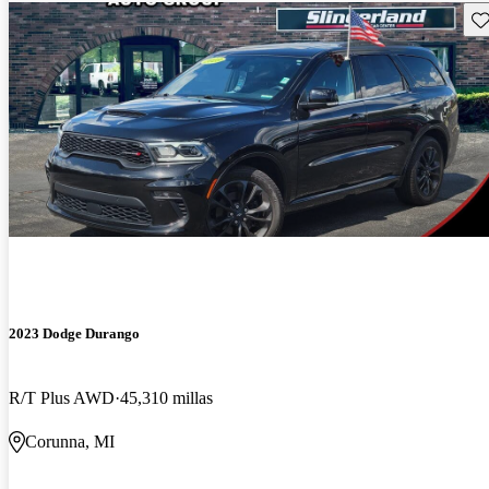
Gu
2023 Dodge Durango
R/T Plus AWD
45,310 millas
Corunna, MI