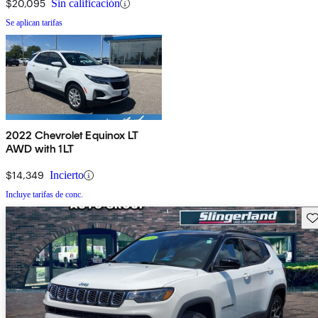
$20,095
Sin calificación
Se aplican tarifas
2022 Chevrolet Equinox LT
AWD with 1LT
$14,349
Incierto
Incluye tarifas de conc.
Gu