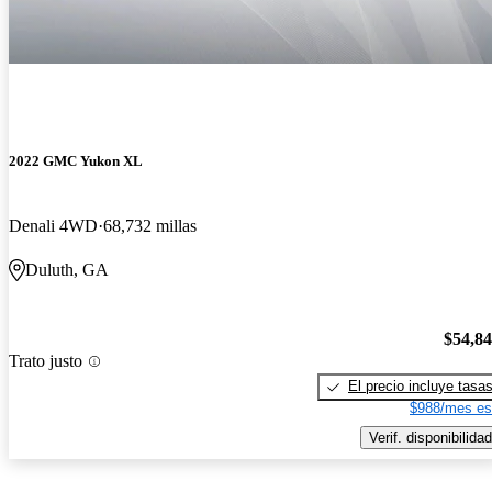
2022 GMC Yukon XL
Denali 4WD
68,732 millas
Duluth, GA
$54,8
Trato justo
El precio incluye tasa
$988/mes es
Verif. disponibilidad