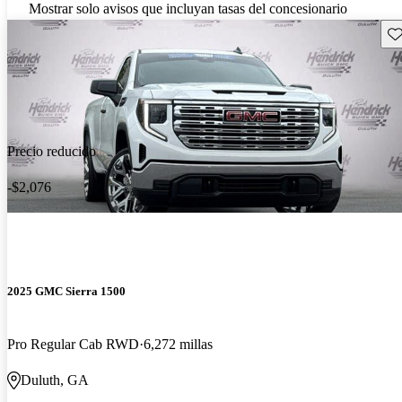
Mostrar solo avisos que incluyan tasas del concesionario
Gu
Precio reducido
-$2,076
2025 GMC Sierra 1500
Pro Regular Cab RWD
6,272 millas
Duluth, GA