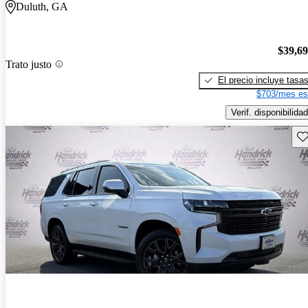
Duluth, GA
$39,6
Trato justo
El precio incluye tasa
$703/mes es
Verif. disponibilidad
Gu