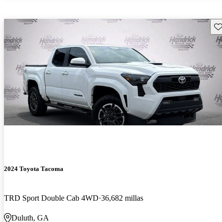
Gu
2024 Toyota Tacoma
TRD Sport Double Cab 4WD
36,682 millas
Duluth, GA