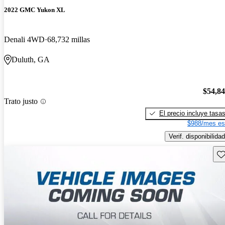
2022 GMC Yukon XL
Denali 4WD
68,732 millas
Duluth, GA
$54,8
Trato justo
El precio incluye tasa
$988/mes es
Verif. disponibilidad
Gu