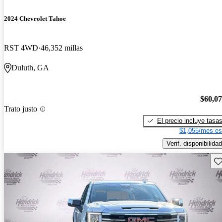
2024 Chevrolet Tahoe
RST 4WD
46,352 millas
Duluth, GA
$60,0
Trato justo
El precio incluye tasa
$1,055/mes es
Verif. disponibilidad
Gu