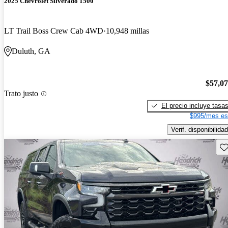
2025 Chevrolet Silverado 1500
LT Trail Boss Crew Cab 4WD
10,948 millas
Duluth, GA
$57,0
Trato justo
El precio incluye tasa
$995/mes es
Verif. disponibilidad
Gu