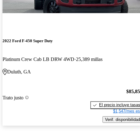
2022 Ford F-450 Super Duty
Platinum Crew Cab LB DRW 4WD
25,389 millas
Duluth, GA
$85,8
Trato justo
El precio incluye tasa
$1,547/mes es
Verif. disponibilidad