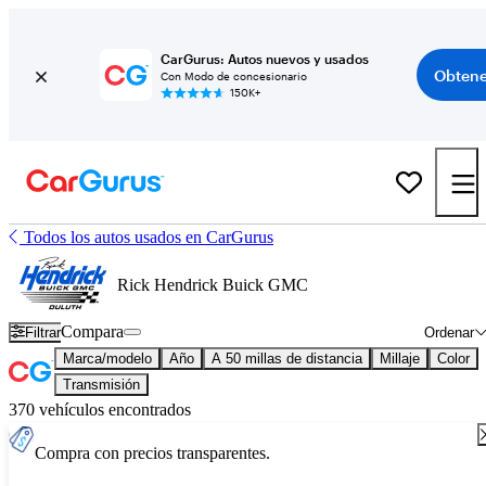
CarGurus: Autos nuevos y usados
Obtene
Con Modo de concesionario
150K+
Todos los autos usados en CarGurus
Rick Hendrick Buick GMC
Compara
Filtrar
Ordenar
Marca/modelo
Año
A 50 millas de distancia
Millaje
Color
Transmisión
370 vehículos encontrados
Compra con precios transparentes.