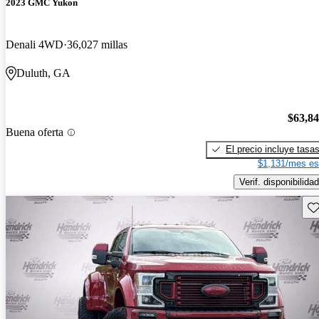
2023 GMC Yukon
Denali 4WD
36,027 millas
Duluth, GA
$63,8
Buena oferta
El precio incluye tasa
$1,131/mes es
Verif. disponibilidad
Gu