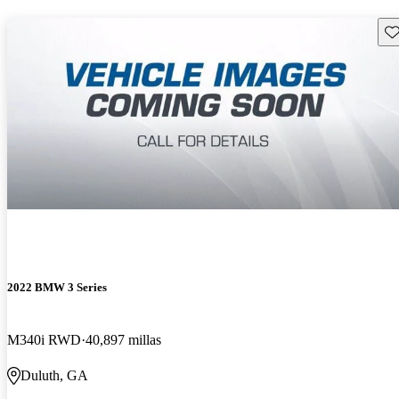
Gu
2022 BMW 3 Series
M340i RWD
40,897 millas
Duluth, GA