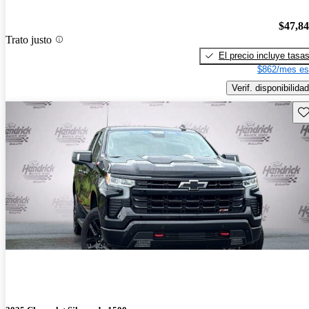
$47,8
Trato justo
El precio incluye tasa
$862/mes es
Verif. disponibilidad
Gu