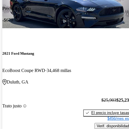
Precio reducido
-$670
2021 Ford Mustang
EcoBoost Coupe RWD
34,468 millas
Duluth, GA
$25,903
$25,2
Trato justo
El precio incluye tasa
$456/mes es
Verif. disponibilidad