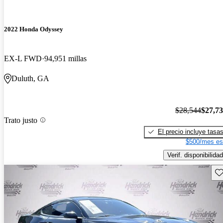
2022 Honda Odyssey
EX-L FWD
94,951 millas
Duluth, GA
$28,544
$27,7
Trato justo
El precio incluye tasa
$500/mes es
Verif. disponibilidad
Gu