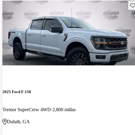
Gu
2025 Ford F-150
Tremor SuperCrew 4WD
2,800 millas
Duluth, GA