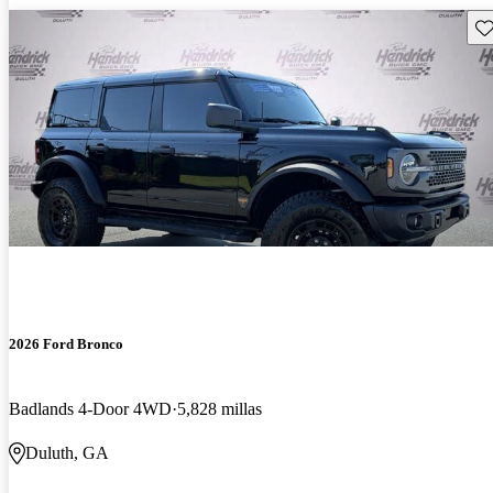
Gu
2026 Ford Bronco
Badlands 4-Door 4WD
5,828 millas
Duluth, GA