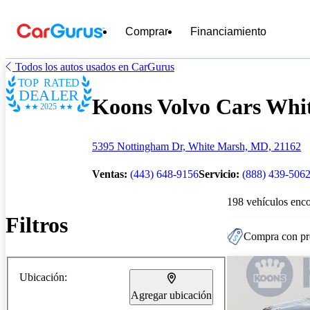
Comprar
Financiamiento
Todos los autos usados en CarGurus
TOP RATED
DEALER
Koons Volvo Cars Whit
2025
5395 Nottingham Dr, White Marsh, MD, 21162
Ventas:
(443) 648-9156
Servicio:
(888) 439-506
198 vehículos enc
Filtros
Compra con pre
Ubicación:
Agregar ubicación