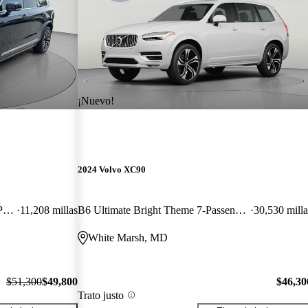
¡Nuevo!
2024 Volvo XC90
Recharge T8 Plus Bright Theme 7-Passenger eAWD
11,208 millas
B6 Ultimate Bright Theme 7-Passenger AWD
30,530 milla
White Marsh, MD
$51,300
$49,800
$46,30
Trato justo