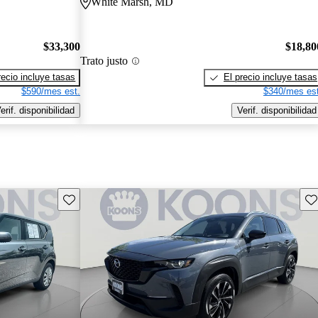
White Marsh, MD
$33,300
$18,80
Trato justo
recio incluye tasas
El precio incluye tasas
$590/mes est.
$340/mes est
erif. disponibilidad
Verif. disponibilidad
Guarda este Aviso
Gu