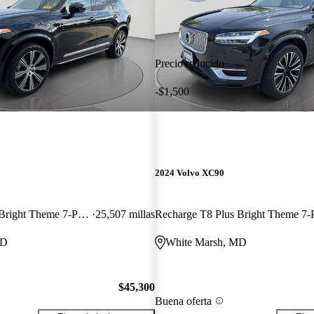
Precio reducido
-$1,500
2024 Volvo XC90
Recharge T8 Plus Bright Theme 7-Passenger eAWD
25,507 millas
MD
White Marsh, MD
$45,300
Buena oferta