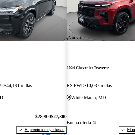
¡Nuevo!
2024 Chevrolet Traverse
WD
44,191 millas
RS FWD
10,037 millas
MD
White Marsh, MD
$28,800
$27,800
Buena oferta
El precio incluye tasas
El p