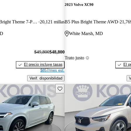
2023 Volvo XC90
Recharge T8 Plus Bright Theme 7-Passenger eAWD
20,121 millas
B5 Plus Bright Theme AWD
21,769
MD
White Marsh, MD
$49,800
$48,800
Trato justo
El precio incluye tasas
El p
$857/mes est.
Verif. disponibilidad
V
Guarda este Aviso