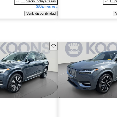
El precio incluye tasas
El p
$802/mes est.
Verif. disponibilidad
V
Guarda este Aviso