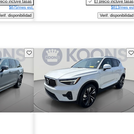
recio incluye tasas
El precio incluye tasas
$875/mes est.
$813/mes est
erif. disponibilidad
Verif. disponibilidad
Guarda este Aviso
Gu