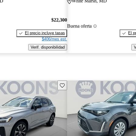
MD
White Marsh, MD
$22,300
Buena oferta
El precio incluye tasas
El p
$406/mes est.
Verif. disponibilidad
V
Guarda este Aviso