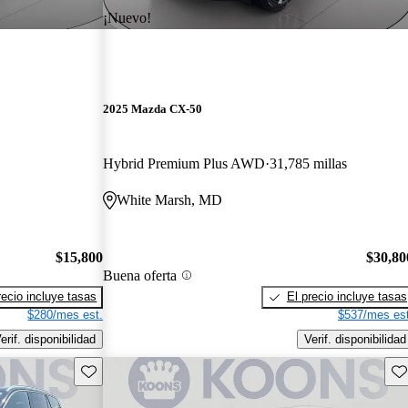
¡Nuevo!
2025 Mazda CX-50
Hybrid Premium Plus AWD
31,785 millas
White Marsh, MD
$15,800
$30,80
Buena oferta
recio incluye tasas
El precio incluye tasas
$280/mes est.
$537/mes est
erif. disponibilidad
Verif. disponibilidad
Guarda este Aviso
Gu