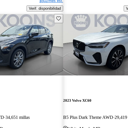
$502/mes est.
Verif. disponibilidad
V
Guarda este Aviso
2023 Volvo XC60
WD
34,651 millas
B5 Plus Dark Theme AWD
29,419 