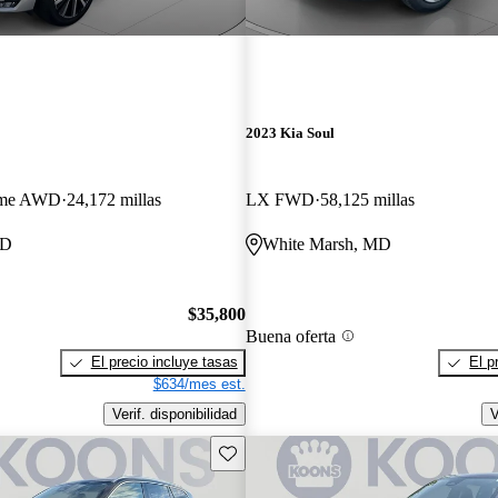
2023 Kia Soul
eme AWD
24,172 millas
LX FWD
58,125 millas
MD
White Marsh, MD
$35,800
Buena oferta
El precio incluye tasas
El p
$634/mes est.
Verif. disponibilidad
V
Guarda este Aviso