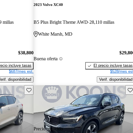
2023 Volvo XC40
 millas
B5 Plus Bright Theme AWD
28,110 millas
White Marsh, MD
$38,800
$29,80
Buena oferta
recio incluye tasas
El precio incluye tasas
$687/mes est.
$528/mes est
erif. disponibilidad
Verif. disponibilidad
Guarda este Aviso
Gu
Precio reducido