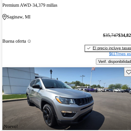
Premium AWD
34,379 millas
Saginaw, MI
$35,747
$34,8
Buena oferta
El precio incluye tasa
$617/mes es
Verif. disponibilidad
Gu
¡Nuevo!