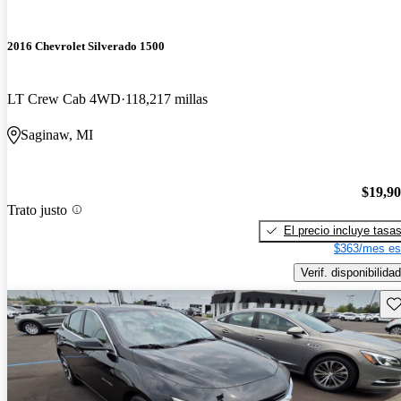
2016 Chevrolet Silverado 1500
LT Crew Cab 4WD
118,217 millas
Saginaw, MI
$19,9
Trato justo
El precio incluye tasa
$363/mes es
Verif. disponibilidad
Gu