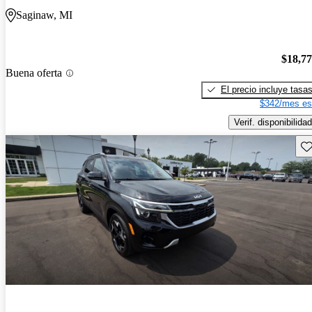
Saginaw, MI
$18,7
Buena oferta
El precio incluye tasa
$342/mes es
Verif. disponibilidad
Gu