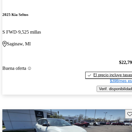
2025 Kia Seltos
S FWD
9,525 millas
Saginaw, MI
$22,7
Buena oferta
El precio incluye tasa
$398/mes es
Verif. disponibilidad
Gu