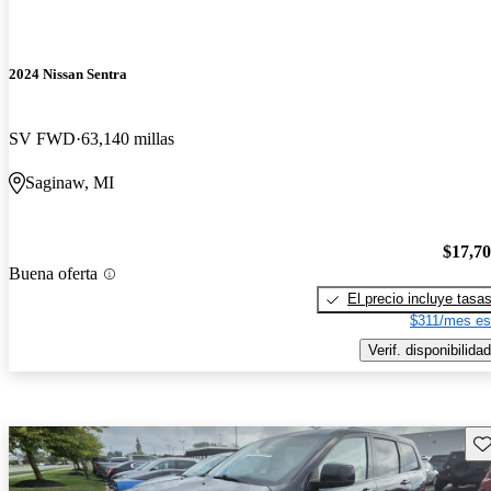
2024 Nissan Sentra
SV FWD
63,140 millas
Saginaw, MI
$17,7
Buena oferta
El precio incluye tasa
$311/mes es
Verif. disponibilidad
Gu