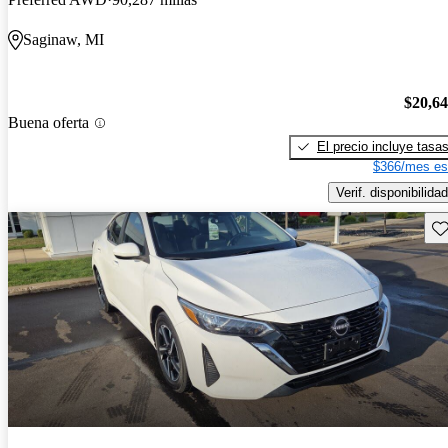
Saginaw, MI
$20,6
Buena oferta
El precio incluye tasa
$366/mes es
Verif. disponibilidad
Gu