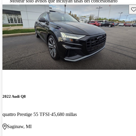
Mostrar solo avisos que incluyan tasas del concesionario
Gu
2022 Audi Q8
quattro Prestige 55 TFSI
45,680 millas
Saginaw, MI