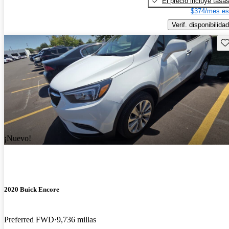
El precio incluye tasa
$374/mes es
Verif. disponibilidad
Gu
¡Nuevo!
2020 Buick Encore
Preferred FWD
9,736 millas