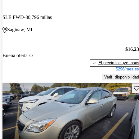
SLE FWD
80,796 millas
Saginaw, MI
$16,2
Buena oferta
El precio incluye tasa
$296/mes es
Verif. disponibilidad
Gu