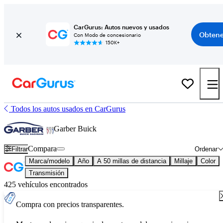
CarGurus: Autos nuevos y usados
Obtene
Con Modo de concesionario
150K+
Todos los autos usados en CarGurus
Garber Buick
Compara
Filtrar
Ordenar
Marca/modelo
Año
A 50 millas de distancia
Millaje
Color
Transmisión
425 vehículos encontrados
Compra con precios transparentes.