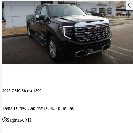
Gu
2023 GMC Sierra 1500
Denali Crew Cab 4WD
58,535 millas
Saginaw, MI