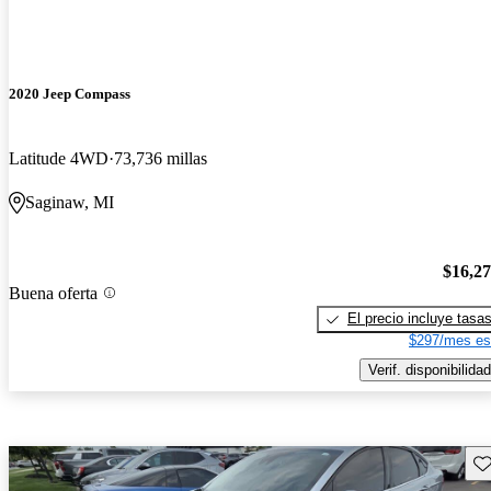
2020 Jeep Compass
Latitude 4WD
73,736 millas
Saginaw, MI
$16,2
Buena oferta
El precio incluye tasa
$297/mes es
Verif. disponibilidad
Gu