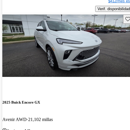
$412/mes es
Verif. disponibilidad
Gu
2025 Buick Encore GX
Avenir AWD
21,102 millas