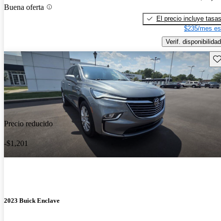
Buena oferta
El precio incluye tasa
$235/mes es
Verif. disponibilidad
Gu
Precio reducido
-$1,201
2023 Buick Enclave