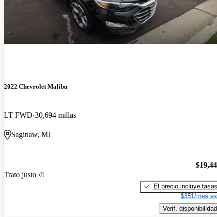
2022 Chevrolet Malibu
LT FWD
30,694 millas
Saginaw, MI
$19,4
Trato justo
El precio incluye tasa
$351/mes es
Verif. disponibilidad