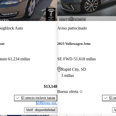
Precio reducido
-$1,000
ughlock Auto
Aviso patrocinado
sat
2025 Volkswagen Jetta
mium
61,234 millas
SE FWD
51,618 millas
Rapid City, SD
3 millas
$13,148
Buena oferta
El precio incluye tasas
El p
$249/mes est.
Verif. disponibilidad
V