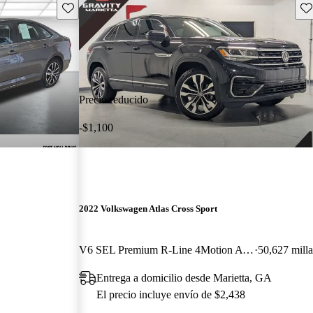
Guarda este Aviso
Gu
Precio reducido
-$1,100
2022 Volkswagen Atlas Cross Sport
V6 SEL Premium R-Line 4Motion AWD
50,627 milla
Entrega a domicilio desde Marietta, GA
El precio incluye envío de $2,438