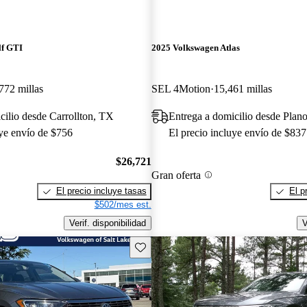
lf GTI
2025 Volkswagen Atlas
772 millas
SEL 4Motion
15,461 millas
cilio desde Carrollton, TX
Entrega a domicilio desde Plan
uye envío de $756
El precio incluye envío de $837
$26,721
Gran oferta
El precio incluye tasas
El p
$502/mes est.
Verif. disponibilidad
V
Guarda este Aviso