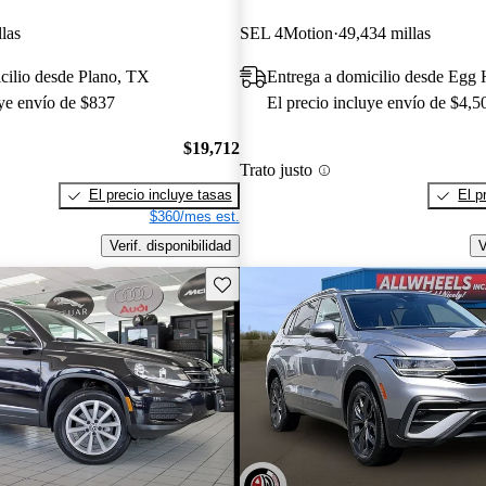
las
SEL 4Motion
49,434 millas
cilio desde Plano, TX
uye envío de $837
El precio incluye envío de $4,5
$19,712
Trato justo
El precio incluye tasas
El p
$360/mes est.
Verif. disponibilidad
V
Guarda este Aviso