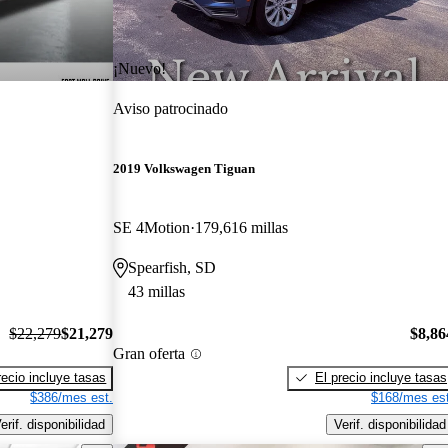
¡Nuevo!
Aviso patrocinado
2019 Volkswagen Tiguan
SE 4Motion
179,616 millas
Spearfish, SD
43 millas
$22,279
$21,279
$8,86
Gran oferta
recio incluye tasas
El precio incluye tasas
$386/mes est.
$168/mes est
erif. disponibilidad
Verif. disponibilidad