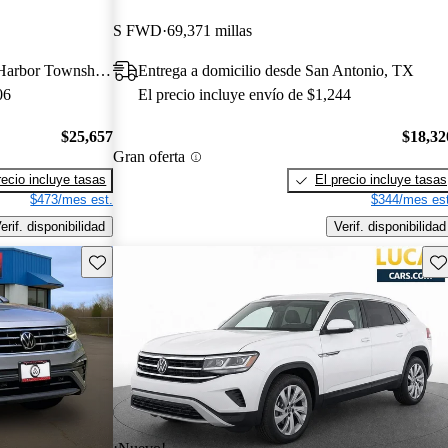
S FWD
69,371 millas
Entrega a domicilio desde Egg Harbor Township, NJ
Entrega a domicilio desde San Antonio, TX
06
El precio incluye envío de $1,244
$25,657
$18,32
Gran oferta
recio incluye tasas
El precio incluye tasas
$473/mes est.
$344/mes est
erif. disponibilidad
Verif. disponibilidad
Guarda este Aviso
Gu