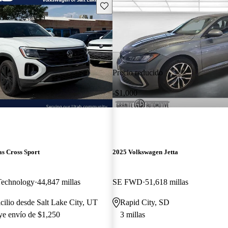
Guarda este Aviso
Precio reducido
-$1,000
s Cross Sport
2025 Volkswagen Jetta
Technology
44,847 millas
SE FWD
51,618 millas
cilio desde Salt Lake City, UT
Rapid City, SD
uye envío de $1,250
3 millas