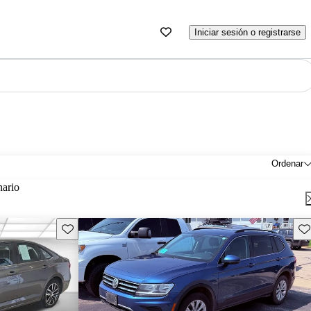
Iniciar sesión o registrarse
Ordenar
nario
Guarda este Aviso
Gu