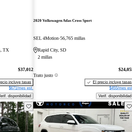
2020 Volkswagen Atlas Cross Sport
SEL 4Motion
56,765 millas
o, TX
Rapid City, SD
2 millas
$37,012
$24,05
Trato justo
recio incluye tasas
El precio incluye tasas
$671/mes est.
$455/mes est
erif. disponibilidad
Verif. disponibilidad
Guarda este Aviso
Gu