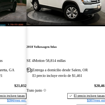
¡Nuevo!
2018 Volkswagen Atlas
as
SE 4Motion
58,814 millas
aretta, GA
Entrega a domicilio desde Salem, OR
21
El precio incluye envío de $1,461
$21,032
$20,46
Trato justo
recio incluye tasas
El precio incluye tasas
$394/mes est.
$387/mes est