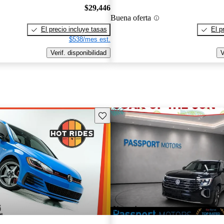
$29,446
Buena oferta
El precio incluye tasas
El p
$538/mes est.
Verif. disponibilidad
V
Guarda este Aviso
¡Nuevo!