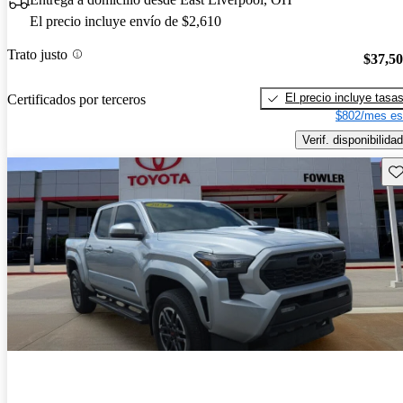
El precio incluye envío de $2,610
Trato justo
$37,5
El precio incluye tasa
Certificados por terceros
$802/mes es
Verif. disponibilidad
Gu