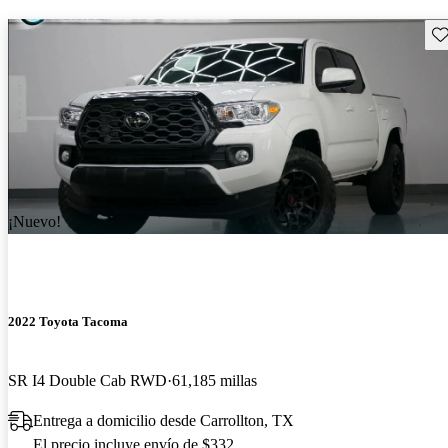
Gu
¡Nuevo!
2022 Toyota Tacoma
SR I4 Double Cab RWD
61,185 millas
Entrega a domicilio desde Carrollton, TX
El precio incluye envío de $332