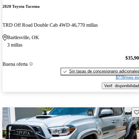
2020 Toyota Tacoma
TRD Off Road Double Cab 4WD
46,770 millas
Bartlesville, OK
3 millas
$35,9
Buena oferta
Sin tasas de concesionario adicionale
$778/mes es
Verif. disponibilidad
Gu