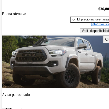
$36,8
Buena oferta
El precio incluye tasa
$762/mes es
Verif. disponibilidad
Gu
¡Nuevo!
Aviso patrocinado