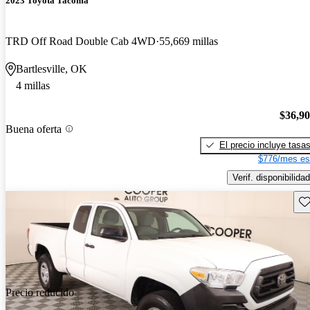
2023 Toyota Tacoma
TRD Off Road Double Cab 4WD
55,669 millas
Bartlesville, OK
4 millas
$36,9
Buena oferta
El precio incluye tasa
$776/mes es
Verif. disponibilidad
Gu
Precio reducido