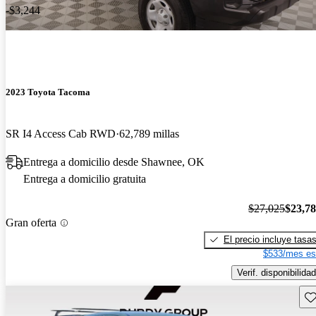
-$3,244
2023 Toyota Tacoma
SR I4 Access Cab RWD
62,789 millas
Entrega a domicilio desde Shawnee, OK
Entrega a domicilio gratuita
$27,025
$23,7
Gran oferta
El precio incluye tasa
$533/mes es
Verif. disponibilidad
Gu