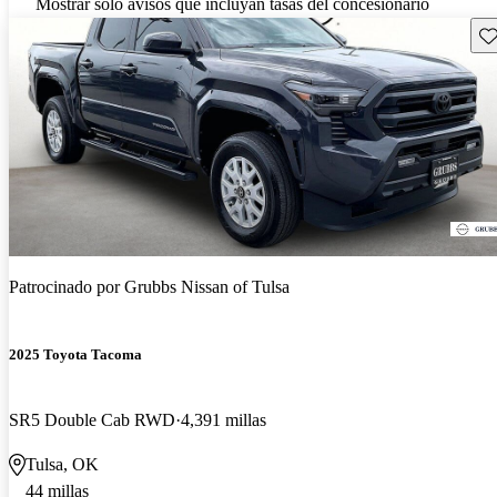
Mostrar solo avisos que incluyan tasas del concesionario
Gu
Patrocinado por
Grubbs Nissan of Tulsa
2025 Toyota Tacoma
SR5 Double Cab RWD
4,391 millas
Tulsa, OK
44 millas