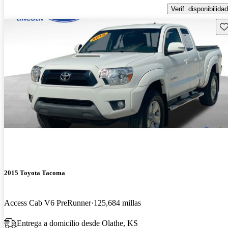
Verif. disponibilidad
Gu
2015 Toyota Tacoma
Access Cab V6 PreRunner
125,684 millas
Entrega a domicilio desde Olathe, KS