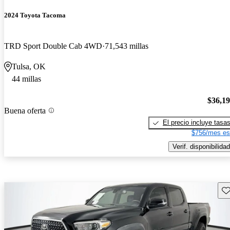
2024 Toyota Tacoma
TRD Sport Double Cab 4WD
71,543 millas
Tulsa, OK
44 millas
$36,1
Buena oferta
El precio incluye tasa
$756/mes es
Verif. disponibilidad
Gu