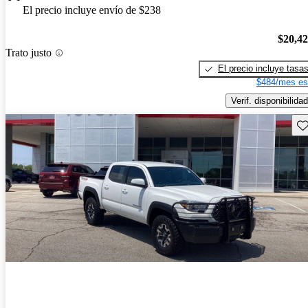
El precio incluye envío de $238
$20,4
Trato justo
El precio incluye tasa
$484/mes es
Verif. disponibilidad
Gu