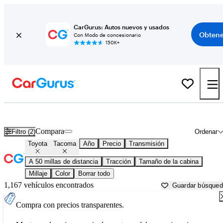
CarGurus: Autos nuevos y usados
Obtene
Con Modo de concesionario
150K+
Toyota Tacoma usados en venta cerca de
Bartlesville, OK
Compara
Filtro (2)
Ordenar
Toyota
Tacoma
Año
Precio
Transmisión
A 50 millas de distancia
Tracción
Tamaño de la cabina
Millaje
Color
Borrar todo
1,167 vehículos encontrados
Guardar búsque
Compra con precios transparentes.