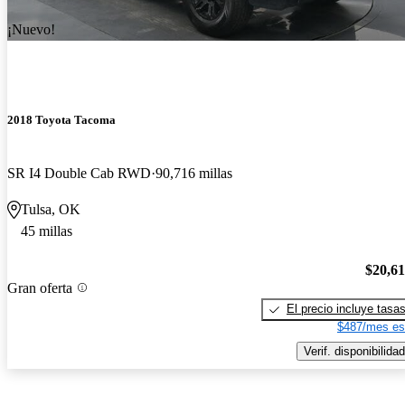
¡Nuevo!
2018 Toyota Tacoma
SR I4 Double Cab RWD
90,716 millas
Tulsa, OK
45 millas
$20,6
Gran oferta
El precio incluye tasa
$487/mes es
Verif. disponibilidad