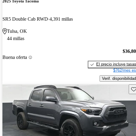
2025 Toyota Tacoma
SR5 Double Cab RWD
4,391 millas
Tulsa, OK
44 millas
$36,8
Buena oferta
El precio incluye tasa
$762/mes es
Verif. disponibilidad
Gu