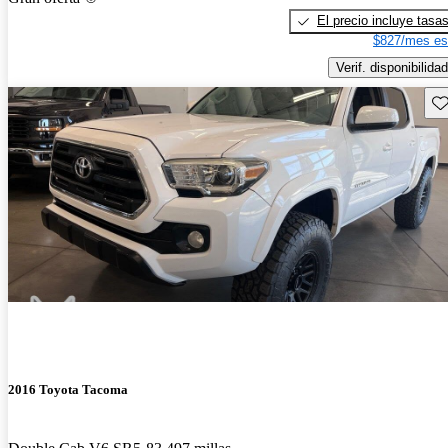
El precio incluye tasa
$827/mes es
Verif. disponibilidad
Gu
2016 Toyota Tacoma