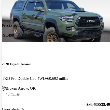
Precio reducido
-$1,498
2020 Toyota Tacoma
TRD Pro Double Cab 4WD
60,692 millas
Broken Arrow, OK
48 millas
$39,498
$38,4
Gran oferta