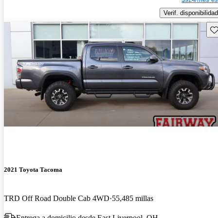
Verif. disponibilidad
Gu
2021 Toyota Tacoma
TRD Off Road Double Cab 4WD
55,485 millas
Entrega a domicilio desde East Liverpool, OH