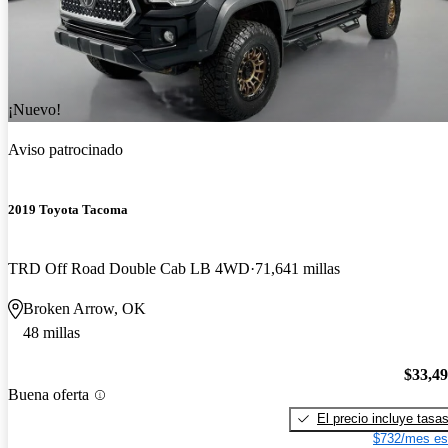
¡Nuevo!
Aviso patrocinado
2019 Toyota Tacoma
TRD Off Road Double Cab LB 4WD
71,641 millas
Broken Arrow, OK
48 millas
$33,4
Buena oferta
El precio incluye tasa
$732/mes es