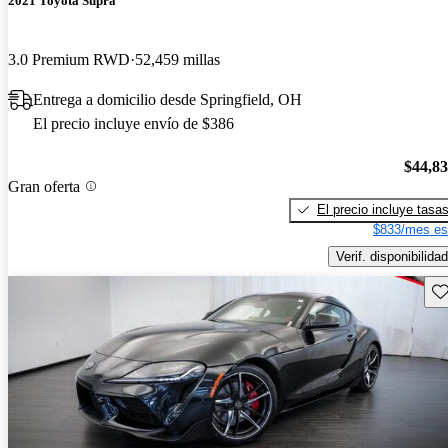
2021 Toyota Supra
3.0 Premium RWD
52,459 millas
Entrega a domicilio desde Springfield, OH
El precio incluye envío de $386
$44,8
Gran oferta
El precio incluye tasa
$833/mes es
Verif. disponibilidad
Gu