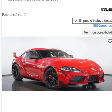
$35,4
Buena oferta
El precio incluye tasa
$660/mes es
Verif. disponibilidad
Gu