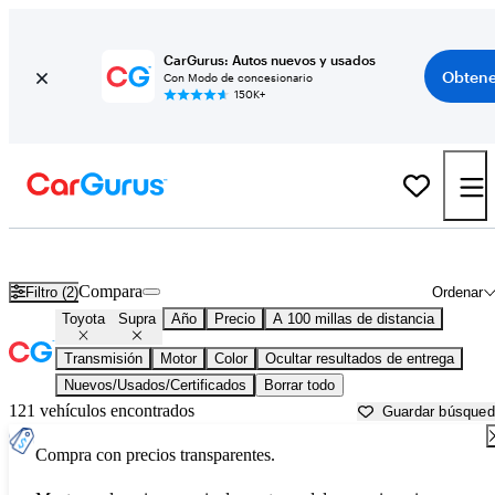
CarGurus: Autos nuevos y usados
Obtene
Con Modo de concesionario
150K+
Toyota Supra usados en venta cerca de
Asheville, NC
Compara
Filtro (2)
Ordenar
Toyota
Supra
Año
Precio
A 100 millas de distancia
Transmisión
Motor
Color
Ocultar resultados de entrega
Nuevos/Usados/Certificados
Borrar todo
121 vehículos encontrados
Guardar búsque
Compra con precios transparentes.