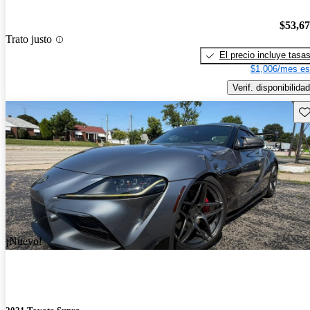
$53,6
Trato justo
El precio incluye tasa
$1,006/mes es
Verif. disponibilidad
Gu
¡Nuevo!