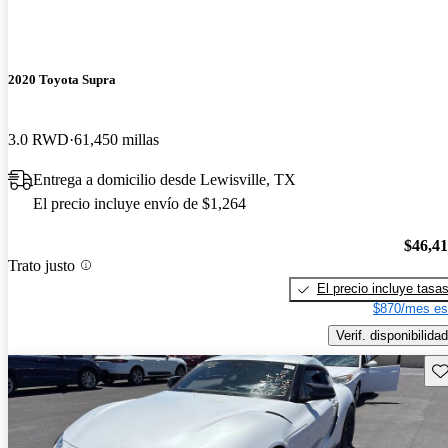
2020 Toyota Supra
3.0 RWD
61,450 millas
Entrega a domicilio desde Lewisville, TX
El precio incluye envío de $1,264
$46,4
Trato justo
El precio incluye tasa
$870/mes es
Verif. disponibilidad
Gu