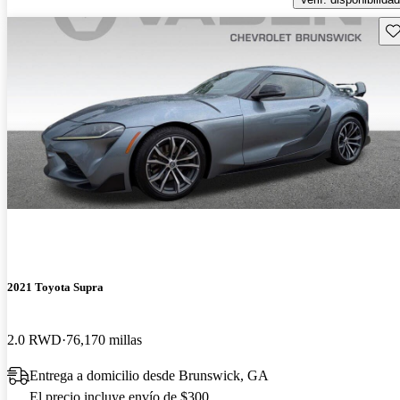
Gu
2021 Toyota Supra
2.0 RWD
76,170 millas
Entrega a domicilio desde Brunswick, GA
El precio incluye envío de $300