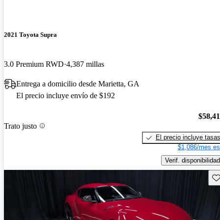
2021 Toyota Supra
3.0 Premium RWD
4,387 millas
Entrega a domicilio desde Marietta, GA
El precio incluye envío de $192
$58,4
Trato justo
El precio incluye tasa
$1,086/mes es
Verif. disponibilidad
Gu