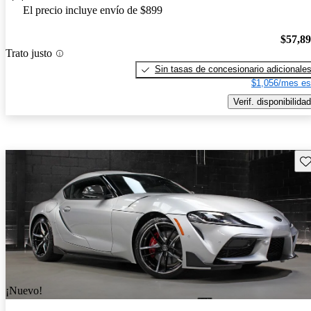
El precio incluye envío de $899
$57,8
Trato justo
Sin tasas de concesionario adicionale
$1,056/mes es
Verif. disponibilidad
Gu
¡Nuevo!