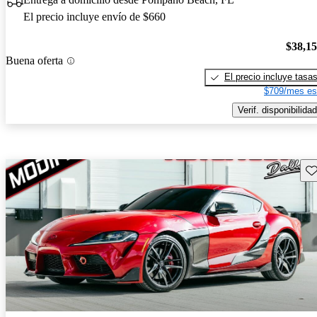
El precio incluye envío de $660
$38,1
Buena oferta
El precio incluye tasa
$709/mes es
Verif. disponibilidad
Gu