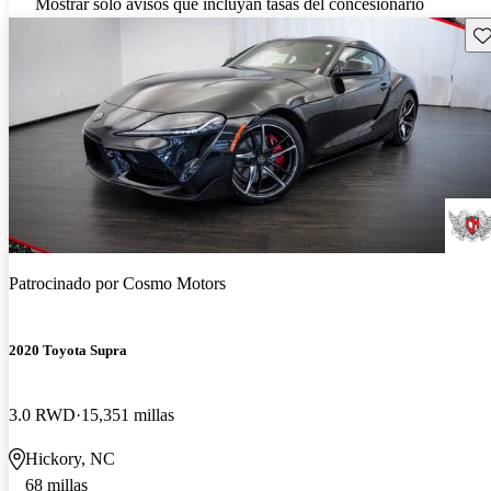
Mostrar solo avisos que incluyan tasas del concesionario
Gu
Patrocinado por
Cosmo Motors
2020 Toyota Supra
3.0 RWD
15,351 millas
Hickory, NC
68 millas