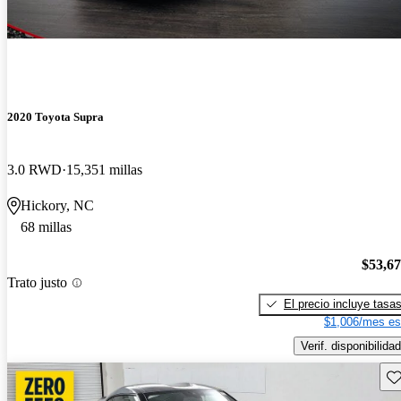
2020 Toyota Supra
3.0 RWD
15,351 millas
Hickory, NC
68 millas
$53,6
Trato justo
El precio incluye tasa
$1,006/mes es
Verif. disponibilidad
Gu