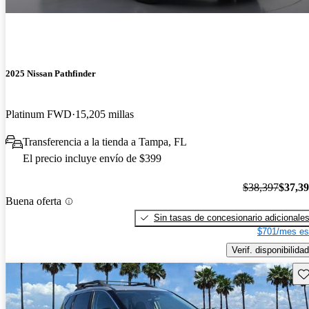
2025 Nissan Pathfinder
Platinum FWD
15,205 millas
Transferencia a la tienda a Tampa, FL
El precio incluye envío de $399
$38,397
$37,3
Buena oferta
Sin tasas de concesionario adicionale
$701/mes es
Verif. disponibilidad
Gu