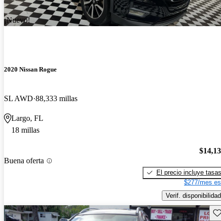
¡Nuevo!
2020 Nissan Rogue
SL AWD
88,333 millas
Largo, FL
18 millas
$14,1
Buena oferta
El precio incluye tasa
$277/mes es
Verif. disponibilidad
Gu