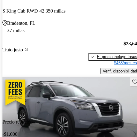
S King Cab RWD
42,350 millas
Bradenton, FL
37 millas
$23,6
Trato justo
El precio incluye tasa
$458/mes es
Verif. disponibilidad
Gu
Precio reducido
-$1,000