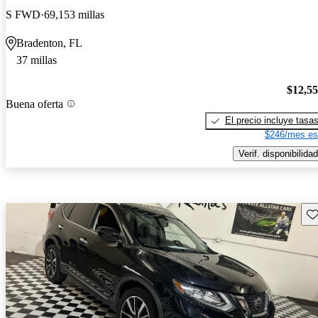
S FWD
69,153 millas
Bradenton, FL
37 millas
$12,5
Buena oferta
El precio incluye tasa
$246/mes es
Verif. disponibilidad
Gu