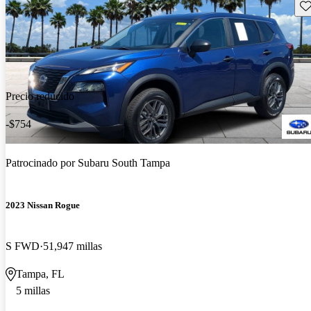
Gu
Precio reducido
-$754
Patrocinado por
Subaru South Tampa
2023 Nissan Rogue
S FWD
51,947 millas
Tampa, FL
5 millas