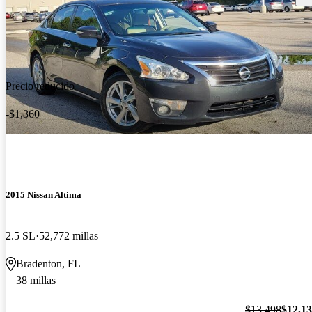
Precio reducido
-$1,360
2015 Nissan Altima
2.5 SL
52,772 millas
Bradenton, FL
38 millas
$13,498
$12,1