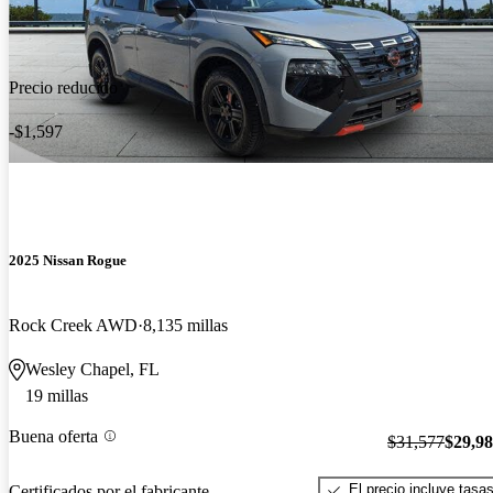
Precio reducido
-$1,597
2025 Nissan Rogue
Rock Creek AWD
8,135 millas
Wesley Chapel, FL
19 millas
Buena oferta
$31,577
$29,9
El precio incluye tasa
Certificados por el fabricante