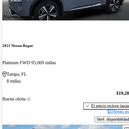
¡Nuevo!
2021 Nissan Rogue
Platinum FWD
95,069 millas
Tampa, FL
8 millas
$19,2
Buena oferta
El precio incluye tasa
$374/mes es
Verif. disponibilidad
Gu