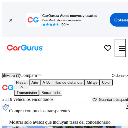
CarGurus: Autos nuevos y usados
Obtene
Con Modo de concesionario
150K+
Autos Nissan usados en venta cerca de
Tampa, FL
Compara
Filtro (1)
Ordenar
Nissan
Año
A 50 millas de distancia
Millaje
Color
Transmisión
Borrar todo
2,119 vehículos encontrados
Guardar búsque
Compra con precios transparentes.
Mostrar solo avisos que incluyan tasas del concesionario