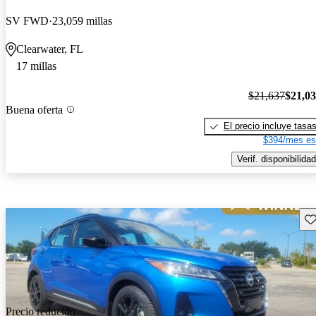
SV FWD
23,059 millas
Clearwater, FL
17 millas
$21,637
$21,0
Buena oferta
El precio incluye tasa
$394/mes es
Verif. disponibilidad
Gu
Precio reducido