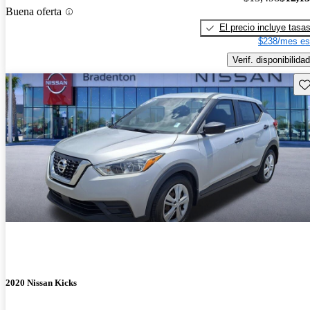
Buena oferta
El precio incluye tasa
$238/mes es
Verif. disponibilidad
Gu
2020 Nissan Kicks