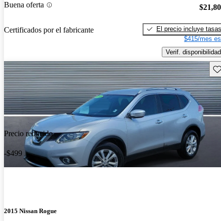
Buena oferta
$21,8
El precio incluye tasa
Certificados por el fabricante
$415/mes es
Verif. disponibilidad
Gu
Precio reducido
-$499
2015 Nissan Rogue