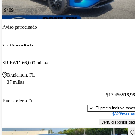
-$489
Aviso patrocinado
2023 Nissan Kicks
SR FWD
66,009 millas
Bradenton, FL
37 millas
$17,456
$16,9
Buena oferta
El precio incluye tasa
$323/mes es
Verif. disponibilidad
Gu