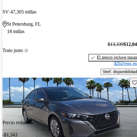
SV
47,305 millas
St Petersburg, FL
18 millas
$13,339
$12,8
Trato justo
El precio incluye tasa
$252/mes es
Verif. disponibilidad
Gu
Precio reducido
-$1,343