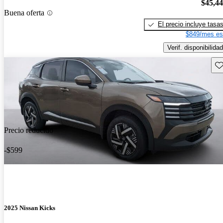
$45,4
Buena oferta
El precio incluye tasa
$849/mes es
Verif. disponibilidad
Gu
Precio reducido
-$599
2025 Nissan Kicks