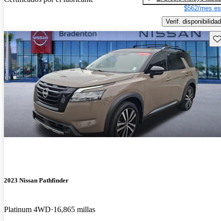
$562/mes es
Verif. disponibilidad
Gu
2023 Nissan Pathfinder
Platinum 4WD
16,865 millas