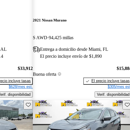
2021 Nissan Murano
S AWD
94,425 millas
, AL
Entrega a domicilio desde Miami, FL
14
El precio incluye envío de $1,890
$33,912
$15,88
Buena oferta
recio incluye tasas
El precio incluye tasas
$628/mes est.
$305/mes est
erif. disponibilidad
Verif. disponibilidad
Guarda este Aviso
Gu