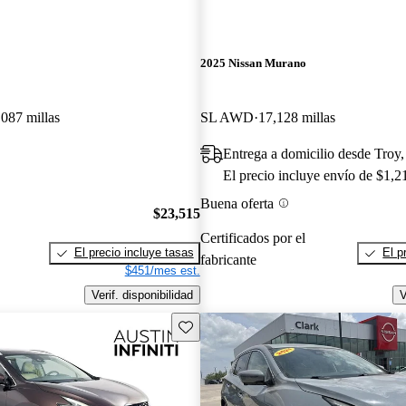
2025 Nissan Murano
,087 millas
SL AWD
17,128 millas
Entrega a domicilio desde Troy
El precio incluye envío de $1,2
Buena oferta
$23,515
Certificados por el
El precio incluye tasas
El p
fabricante
$451/mes est.
Verif. disponibilidad
V
Guarda este Aviso