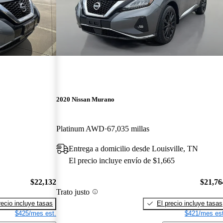
2020 Nissan Murano
Platinum AWD
67,035 millas
Entrega a domicilio desde Louisville, TN
El precio incluye envío de $1,665
$22,132
$21,76
Trato justo
recio incluye tasas
El precio incluye tasas
$425/mes est.
$421/mes est