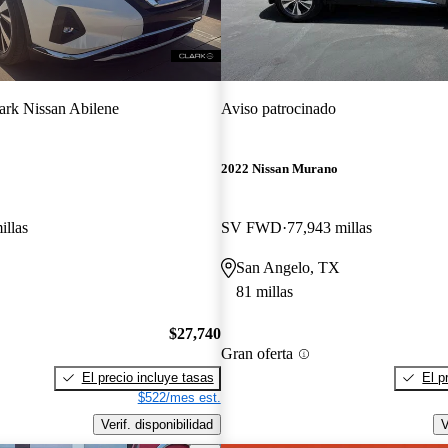
ark Nissan Abilene
Aviso patrocinado
2022 Nissan Murano
illas
SV FWD
77,943 millas
San Angelo, TX
81 millas
$27,740
Gran oferta
El precio incluye tasas
El p
$522/mes est.
Verif. disponibilidad
V