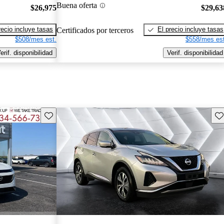
Buena oferta
$26,975
$29,63
recio incluye tasas
El precio incluye tasas
Certificados por terceros
$508/mes est.
$558/mes est
erif. disponibilidad
Verif. disponibilidad
Guarda este Aviso
Gu