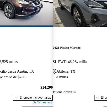
2021 Nissan Murano
8,525 millas
SL FWD
46,264 millas
cilio desde Austin, TX
Abilene, TX
uye envío de $280
4 millas
$14,206
Buena oferta
El precio incluye tasas
El p
$275/mes est.