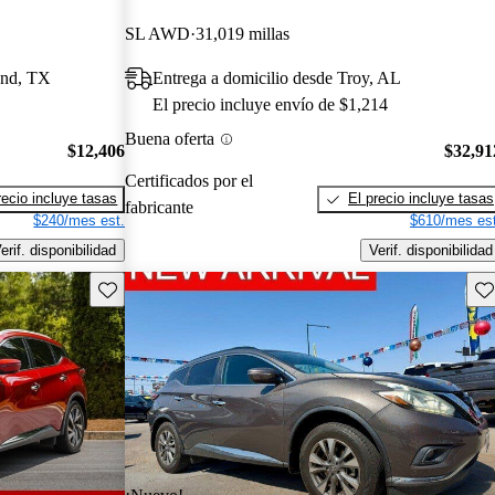
SL AWD
31,019 millas
and, TX
Entrega a domicilio desde Troy, AL
El precio incluye envío de $1,214
Buena oferta
$12,406
$32,91
Certificados por el
recio incluye tasas
El precio incluye tasas
fabricante
$240/mes est.
$610/mes est
erif. disponibilidad
Verif. disponibilidad
Guarda este Aviso
Gu