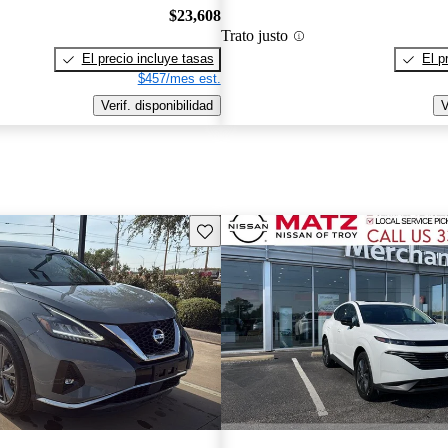
$23,608
Trato justo
El precio incluye tasas
El p
$457/mes est.
Verif. disponibilidad
V
Guarda este Aviso