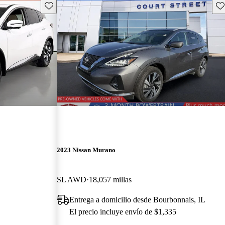
Guarda este Aviso
Gu
2023 Nissan Murano
SL AWD
18,057 millas
Entrega a domicilio desde Bourbonnais, IL
El precio incluye envío de $1,335