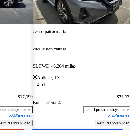
Aviso patrocinado
2021 Nissan Murano
SL FWD
46,264 millas
Abilene, TX
4 millas
$17,199
$22,13
Buena oferta
recio incluye tasas
El precio incluye tasas
$330/mes est.
$425/mes est
erif. disponibilidad
Verif. disponibilidad