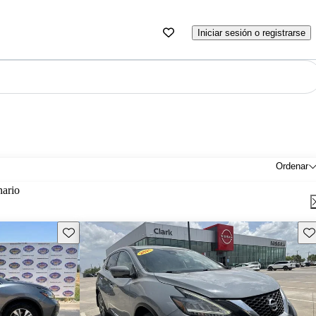
Iniciar sesión o registrarse
Ordenar
nario
Guarda este Aviso
Gu