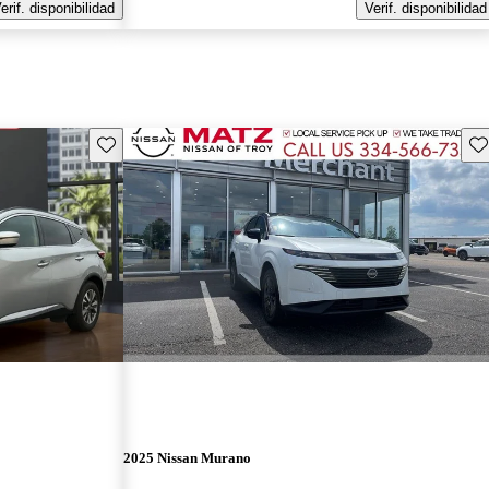
erif. disponibilidad
Verif. disponibilidad
Guarda este Aviso
Gu
2025 Nissan Murano