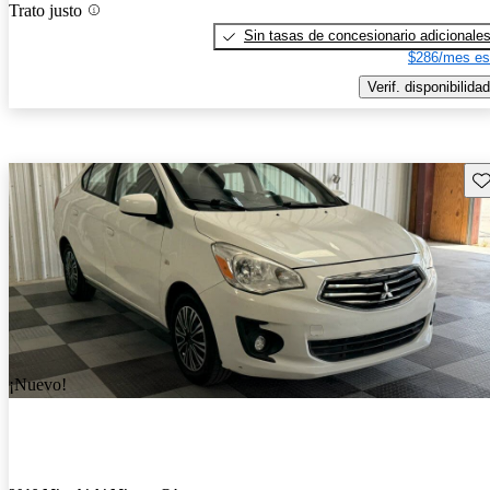
Trato justo
Sin tasas de concesionario adicionale
$286/mes es
Verif. disponibilidad
Gu
¡Nuevo!