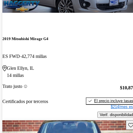
2019 Mitsubishi Mirage G4
ES FWD
42,774 millas
Glen Ellyn, IL
14 millas
Trato justo
$10,8
El precio incluye tasa
Certificados por terceros
$214/mes es
Verif. disponibilidad
Gu