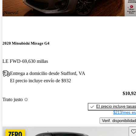
¡Nuevo!
2020 Mitsubishi Mirage G4
LE FWD
69,630 millas
Entrega a domicilio desde Stafford, VA
El precio incluye envío de $932
$10,9
Trato justo
El precio incluye tasa
$213/mes es
Verif. disponibilidad
Gu