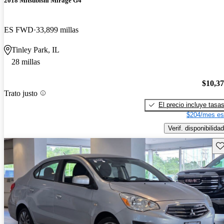
2018 Mitsubishi Mirage G4
ES FWD
33,899 millas
Tinley Park, IL
28 millas
$10,3
Trato justo
El precio incluye tasa
$204/mes es
Verif. disponibilidad
Gu