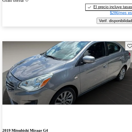
Gran oferta
El precio incluye tasa
$286/mes es
Verif. disponibilidad
Gu
2019 Mitsubishi Mirage G4