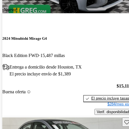
¡Nuevo!
2024 Mitsubishi Mirage G4
Black Edition FWD
15,487 millas
Entrega a domicilio desde Houston, TX
El precio incluye envío de $1,389
$15,1
Buena oferta
El precio incluye tasa
$284/mes es
Verif. disponibilidad
Gu