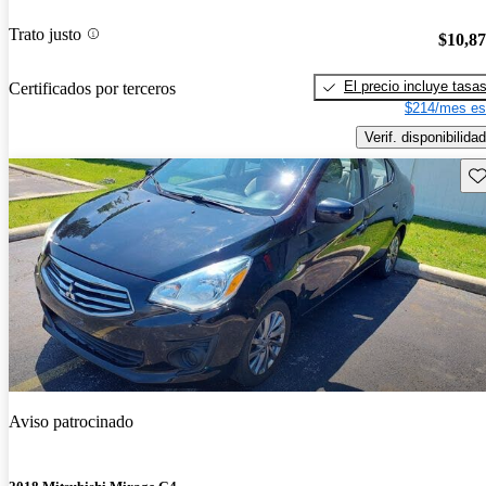
Trato justo
$10,8
El precio incluye tasa
Certificados por terceros
$214/mes es
Verif. disponibilidad
Gu
Aviso patrocinado