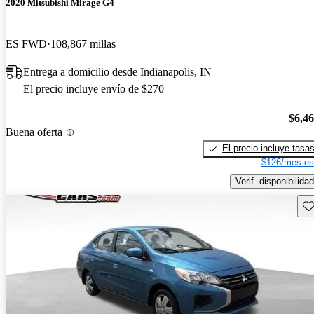
2020 Mitsubishi Mirage G4
ES FWD
108,867 millas
Entrega a domicilio desde Indianapolis, IN
El precio incluye envío de $270
$6,4
Buena oferta
El precio incluye tasa
$126/mes es
Verif. disponibilidad
Gu