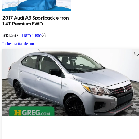
2017 Audi A3 Sportback e-tron
1.4T Premium FWD
$13,367
Trato justo
Incluye tarifas de conc.
Gu