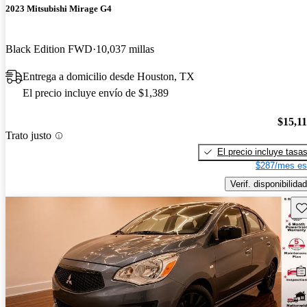
2023 Mitsubishi Mirage G4
Black Edition FWD
10,037 millas
Entrega a domicilio desde Houston, TX
El precio incluye envío de $1,389
$15,1
Trato justo
El precio incluye tasa
$287/mes es
Verif. disponibilidad
Gu