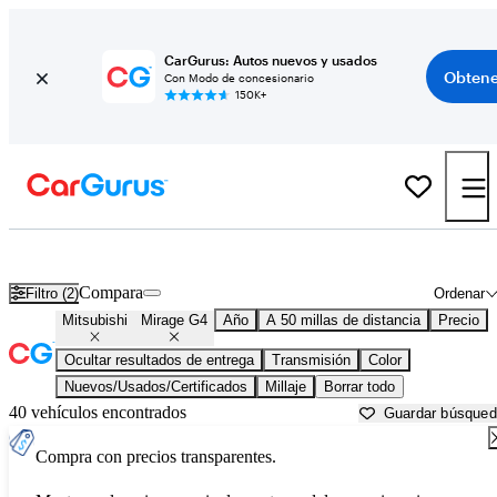
CarGurus: Autos nuevos y usados
Obtene
Con Modo de concesionario
150K+
Mitsubishi Mirage G4 usados en venta cerca de
Aurora, IL
Compara
Filtro (2)
Ordenar
Mitsubishi
Mirage G4
Año
A 50 millas de distancia
Precio
Ocultar resultados de entrega
Transmisión
Color
Nuevos/Usados/Certificados
Millaje
Borrar todo
40 vehículos encontrados
Guardar búsque
Compra con precios transparentes.