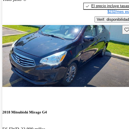
El precio incluye tasa
$232/mes es
Verif. disponibilidad
Gu
2018 Mitsubishi Mirage G4