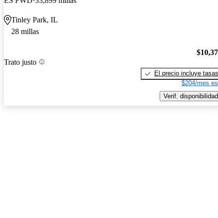
ES FWD
33,899 millas
Tinley Park, IL
28 millas
$10,3
Trato justo
El precio incluye tasa
$204/mes es
Verif. disponibilidad