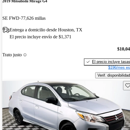
2019 Mitsubishi Mirage G4
SE FWD
77,626 millas
Entrega a domicilio desde Houston, TX
El precio incluye envío de $1,371
$10,0
Trato justo
El precio incluye tasa
$196/mes es
Verif. disponibilidad
Gu