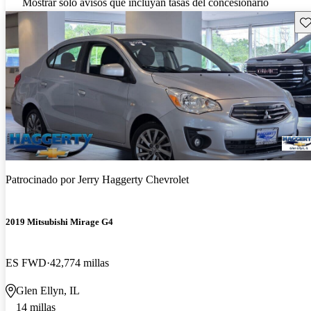
Mostrar solo avisos que incluyan tasas del concesionario
Gu
Patrocinado por
Jerry Haggerty Chevrolet
2019 Mitsubishi Mirage G4
ES FWD
42,774 millas
Glen Ellyn, IL
14 millas