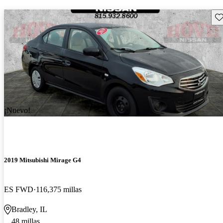
Gu
¡Nuevo!
2019 Mitsubishi Mirage G4
ES FWD
116,375 millas
Bradley, IL
48 millas