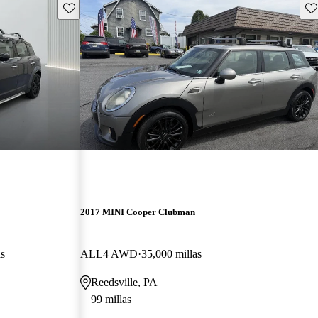
Guarda este Aviso
Gu
2017 MINI Cooper Clubman
as
ALL4 AWD
35,000 millas
Reedsville, PA
99 millas