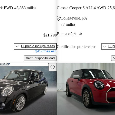
ack FWD
43,863 millas
Classic Cooper S ALL4 AWD
25,6
Collegeville, PA
77 millas
Buena oferta
$21,790
El precio incluye tasas
El p
Certificados por terceros
$417/mes est.
Verif. disponibilidad
V
Guarda este Aviso