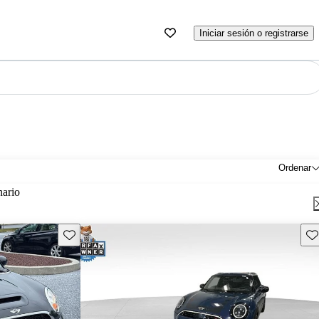
Iniciar sesión o registrarse
Ordenar
nario
Guarda este Aviso
Gu