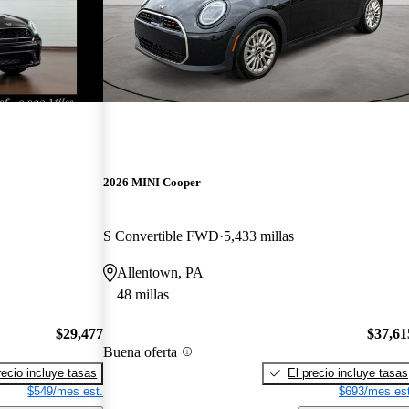
2026 MINI Cooper
S Convertible FWD
5,433 millas
Allentown, PA
48 millas
$29,477
$37,61
Buena oferta
recio incluye tasas
El precio incluye tasas
$549/mes est.
$693/mes est