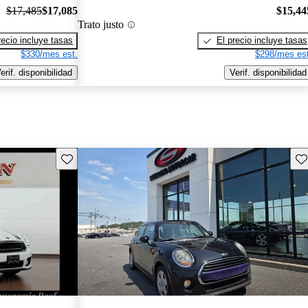
$17,485
$17,085
$15,44
Trato justo
recio incluye tasas
El precio incluye tasas
$330/mes est.
$298/mes est
erif. disponibilidad
Verif. disponibilidad
Guarda este Aviso
Gu