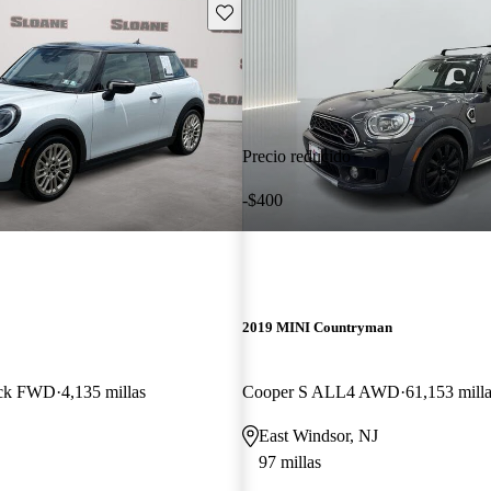
Guarda este Aviso
Precio reducido
-$400
2019 MINI Countryman
ack FWD
4,135 millas
Cooper S ALL4 AWD
61,153 mill
East Windsor, NJ
97 millas