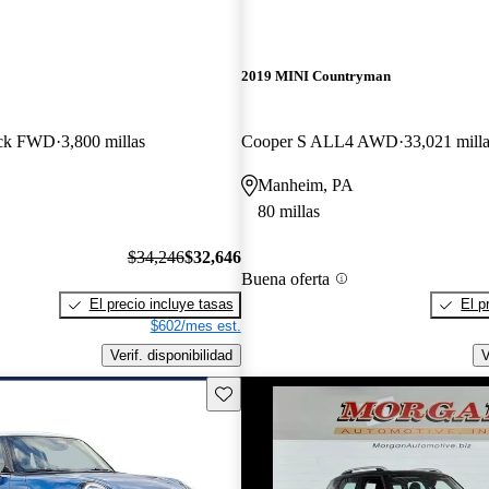
2019 MINI Countryman
ack FWD
3,800 millas
Cooper S ALL4 AWD
33,021 mill
Manheim, PA
80 millas
$34,246
$32,646
Buena oferta
El precio incluye tasas
El p
$602/mes est.
Verif. disponibilidad
V
Guarda este Aviso