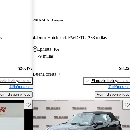
2016 MINI Cooper
as
4-Door Hatchback FWD
112,238 millas
Ephrata, PA
79 millas
$20,477
$8,22
Buena oferta
recio incluye tasas
El precio incluye tasas
$395/mes est.
$159/mes est
erif. disponibilidad
Verif. disponibilidad
Guarda este Aviso
Gu