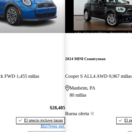
2024 MINI Countryman
ack FWD
1,455 millas
Cooper S ALL4 AWD
9,967 millas
Manheim, PA
80 millas
$28,485
Buena oferta
El precio incluye tasas
El p
$527/mes est.