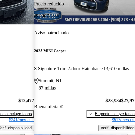
Precio reducido
-$1,007
Aviso patrocinado
2025 MINI Cooper
S Signature Trim 2-door Hatchback
13,610 millas
Summit, NJ
87 millas
$12,477
$28,984
$27,97
Buena oferta
recio incluye tasas
El precio incluye tasas
$241/mes est.
$517/mes est
erif. disponibilidad
Verif. disponibilidad