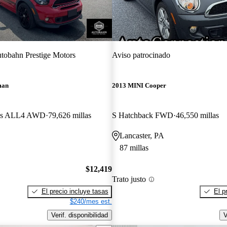
tobahn Prestige Motors
Aviso patrocinado
man
2013 MINI Cooper
rks ALL4 AWD
79,626 millas
S Hatchback FWD
46,550 millas
Lancaster, PA
87 millas
$12,419
Trato justo
El precio incluye tasas
El p
$240/mes est.
Verif. disponibilidad
V