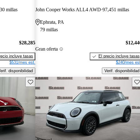
30 millas
John Cooper Works ALL4 AWD
97,451 millas
Ephrata, PA
79 millas
$28,285
$12,44
Gran oferta
recio incluye tasas
El precio incluye tasas
$531/mes est.
$240/mes est
erif. disponibilidad
Verif. disponibilidad
Guarda este Aviso
Gu