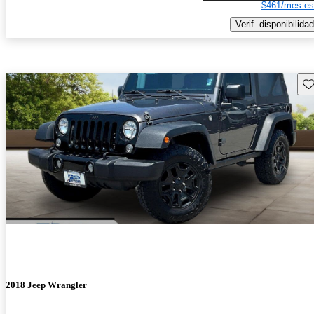
$461/mes es
Verif. disponibilidad
Gu
2018 Jeep Wrangler