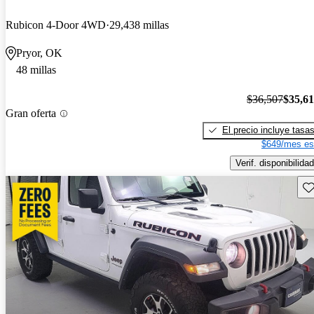
Rubicon 4-Door 4WD
29,438 millas
Pryor, OK
48 millas
$36,507
$35,6
Gran oferta
El precio incluye tasa
$649/mes es
Verif. disponibilidad
Gu