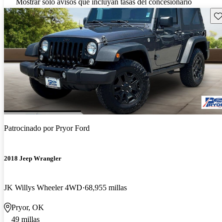
Mostrar solo avisos que incluyan tasas del concesionario
Gu
Patrocinado por
Pryor Ford
2018 Jeep Wrangler
JK Willys Wheeler 4WD
68,955 millas
Pryor, OK
49 millas