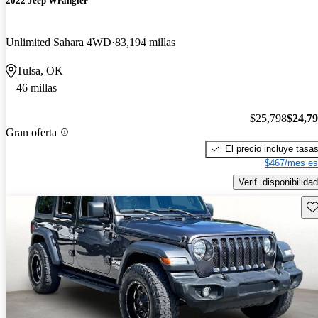
2022 Jeep Wrangler
Unlimited Sahara 4WD
83,194 millas
Tulsa, OK
46 millas
$25,798
$24,7
Gran oferta
El precio incluye tasa
$467/mes es
Verif. disponibilidad
Gu