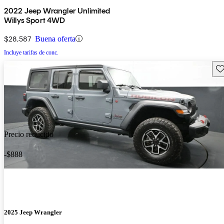
2022 Jeep Wrangler Unlimited
Willys Sport 4WD
$28,587
Buena oferta
Incluye tarifas de conc.
Gu
Precio reducido
-$888
2025 Jeep Wrangler