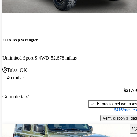
2018 Jeep Wrangler
Unlimited Sport S 4WD
52,678 millas
Tulsa, OK
46 millas
$21,7
Gran oferta
El precio incluye tasa
$415/mes es
Verif. disponibilidad
Gu