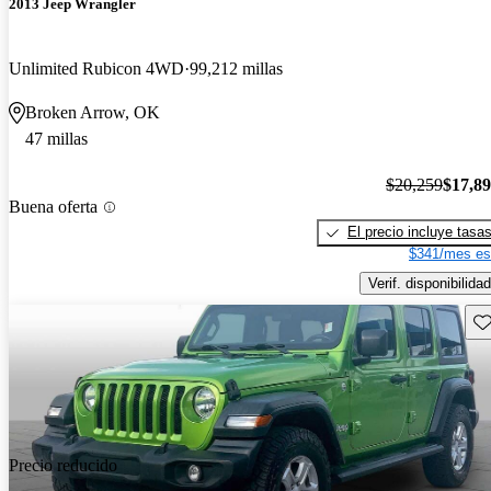
2013 Jeep Wrangler
Unlimited Rubicon 4WD
99,212 millas
Broken Arrow, OK
47 millas
$20,259
$17,8
Buena oferta
El precio incluye tasa
$341/mes es
Verif. disponibilidad
Gu
Precio reducido