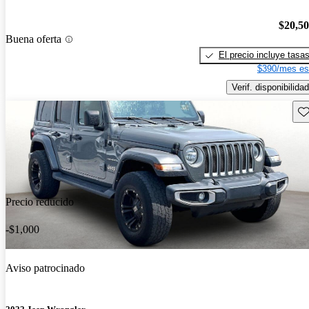
$20,5
Buena oferta
El precio incluye tasa
$390/mes es
Verif. disponibilidad
Gu
Precio reducido
-$1,000
Aviso patrocinado