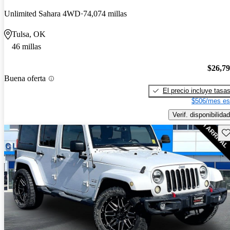
Unlimited Sahara 4WD
74,074 millas
Tulsa, OK
46 millas
$26,7
Buena oferta
El precio incluye tasa
$506/mes es
Verif. disponibilidad
Gu