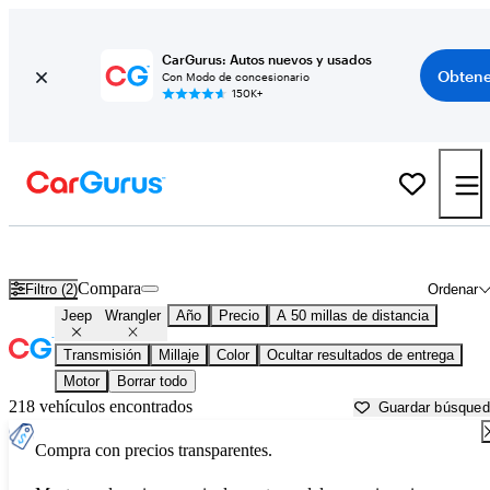
CarGurus: Autos nuevos y usados
Obtene
Con Modo de concesionario
150K+
Jeep Wrangler usados en venta cerca de
Bartlesville, OK
Compara
Filtro (2)
Ordenar
Jeep
Wrangler
Año
Precio
A 50 millas de distancia
Transmisión
Millaje
Color
Ocultar resultados de entrega
Motor
Borrar todo
218 vehículos encontrados
Guardar búsque
Compra con precios transparentes.