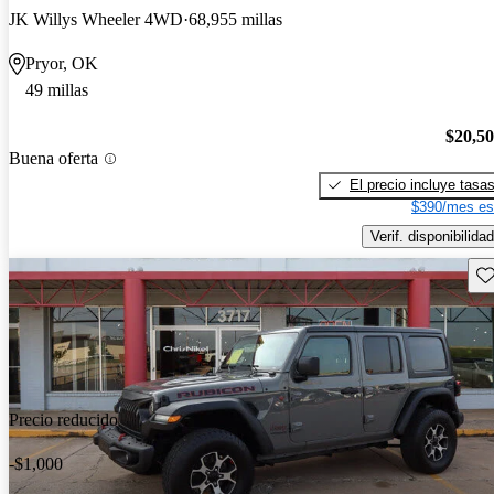
JK Willys Wheeler 4WD
68,955 millas
Pryor, OK
49 millas
$20,5
Buena oferta
El precio incluye tasa
$390/mes es
Verif. disponibilidad
Gu
Precio reducido
-$1,000