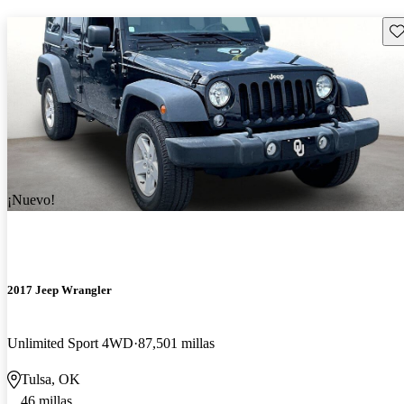
Gu
¡Nuevo!
2017 Jeep Wrangler
Unlimited Sport 4WD
87,501 millas
Tulsa, OK
46 millas