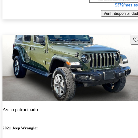
$379/mes es
Verif. disponibilidad
Gu
Aviso patrocinado
2021 Jeep Wrangler