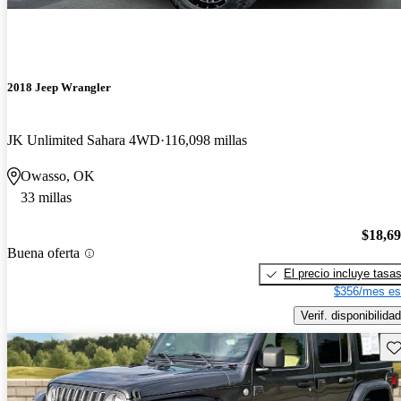
2018 Jeep Wrangler
JK Unlimited Sahara 4WD
116,098 millas
Owasso, OK
33 millas
$18,6
Buena oferta
El precio incluye tasa
$356/mes es
Verif. disponibilidad
Gu