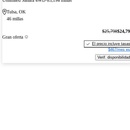
Unlimited Sahara 4WD
83,194 millas
Tulsa, OK
46 millas
$25,798
$24,7
Gran oferta
El precio incluye tasa
$467/mes es
Verif. disponibilidad