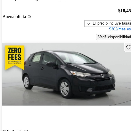
$18,4
Buena oferta
El precio incluye tasa
$362/mes es
Verif. disponibilidad
Gu