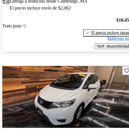
Entrega a domicilio desde Cambridge, MA
El precio incluye envío de $2,062
$10,4
Trato justo
El precio incluye tasa
$166/mes es
Verif. disponibilidad
Gu
¡Nuevo!