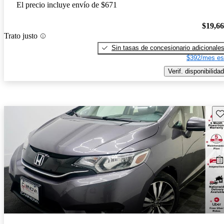
El precio incluye envío de $671
$19,6
Trato justo
Sin tasas de concesionario adicionale
$392/mes es
Verif. disponibilidad
Gu