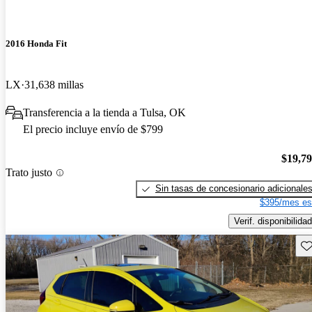
2016 Honda Fit
LX
31,638 millas
Transferencia a la tienda a Tulsa, OK
El precio incluye envío de $799
$19,7
Trato justo
Sin tasas de concesionario adicionale
$395/mes es
Verif. disponibilidad
Gu