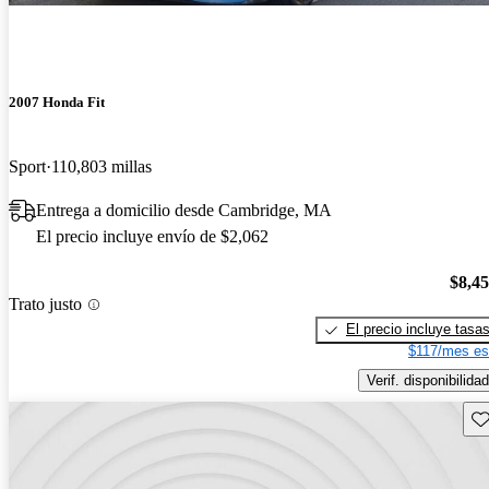
2007 Honda Fit
Sport
110,803 millas
Entrega a domicilio desde Cambridge, MA
El precio incluye envío de $2,062
$8,4
Trato justo
El precio incluye tasa
$117/mes es
Verif. disponibilidad
Gu