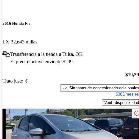
2016 Honda Fit
LX
32,643 millas
Transferencia a la tienda a Tulsa, OK
El precio incluye envío de $299
$19,2
Trato justo
Sin tasas de concesionario adicionale
$383/mes es
Verif. disponibilidad
Gu