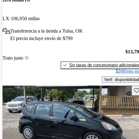
2016 Honda Fit
LX
106,950 millas
Transferencia a la tienda a Tulsa, OK
El precio incluye envío de $799
$13,7
Trato justo
Sin tasas de concesionario adicionale
$248/mes es
Verif. disponibilidad
Gu