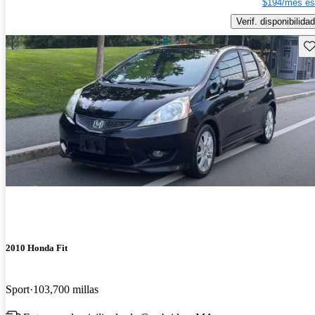
$194/mes es
Verif. disponibilidad
Gu
2010 Honda Fit
Sport
103,700 millas