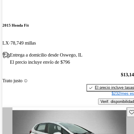
2015 Honda Fit
LX
78,749 millas
Entrega a domicilio desde Oswego, IL
El precio incluye envío de $796
$13,1
Trato justo
El precio incluye tasa
$232/mes es
Verif. disponibilidad
Gu