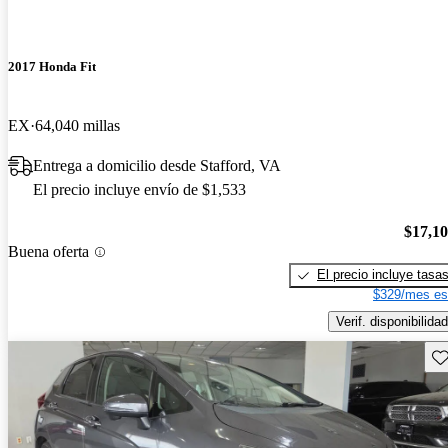
2017 Honda Fit
EX
64,040 millas
Entrega a domicilio desde Stafford, VA
El precio incluye envío de $1,533
$17,1
Buena oferta
El precio incluye tasa
$329/mes es
Verif. disponibilidad
Gu