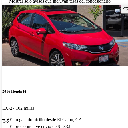
Mostrar solo avisos que incluyan tasas del concesionario
Gu
2016 Honda Fit
EX
27,102 millas
Entrega a domicilio desde El Cajon, CA
El precio incluye envío de $1,833