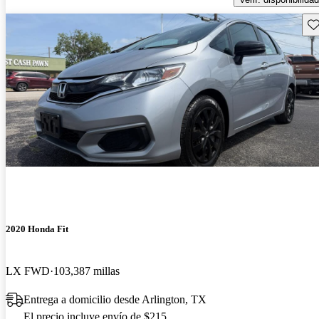
Gu
2020 Honda Fit
LX FWD
103,387 millas
Entrega a domicilio desde Arlington, TX
El precio incluye envío de $215