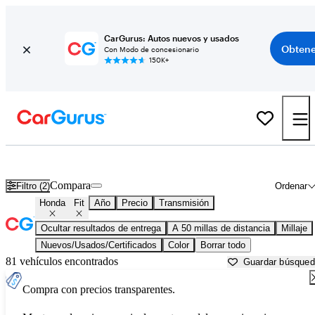
CarGurus: Autos nuevos y usados
Obtene
Con Modo de concesionario
150K+
Honda Fit usados en venta cerca de
Bartlesville, OK
Compara
Filtro (2)
Ordenar
Honda
Fit
Año
Precio
Transmisión
Ocultar resultados de entrega
A 50 millas de distancia
Millaje
Nuevos/Usados/Certificados
Color
Borrar todo
81 vehículos encontrados
Guardar búsque
Compra con precios transparentes.