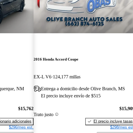
2016 Honda Accord Coupe
EX-L V6
124,177 millas
uquerque, NM
Entrega a domicilio desde Olive Branch, MS
El precio incluye envío de $515
$15,762
$15,90
Trato justo
onario adicionales
El precio incluye tasas
$296/mes est.
$298/mes est