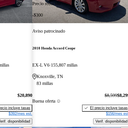
Precio reducido
-$300
Aviso patrocinado
2010 Honda Accord Coupe
illas
EX-L V6
155,807 millas
Knoxville, TN
83 millas
$20,890
$8,599
$8,29
Buena oferta
recio incluye tasas
El precio incluye tasas
$392/mes est.
$156/mes est
erif. disponibilidad
Verif. disponibilidad