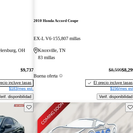
2010 Honda Accord Coupe
EX-L V6
155,807 millas
elersburg, OH
Knoxville, TN
83 millas
$9,737
$8,599
$8,29
Buena oferta
recio incluye tasas
El precio incluye tasas
$183/mes est.
$156/mes est
erif. disponibilidad
Verif. disponibilidad
Guarda este Aviso
Gu