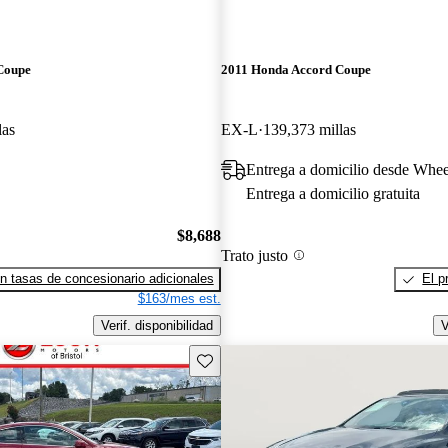
Coupe
2011 Honda Accord Coupe
las
EX-L
139,373 millas
Entrega a domicilio desde Whe
Entrega a domicilio gratuita
$8,688
Trato justo
n tasas de concesionario adicionales
El p
$163/mes est.
Verif. disponibilidad
V
Guarda este Aviso