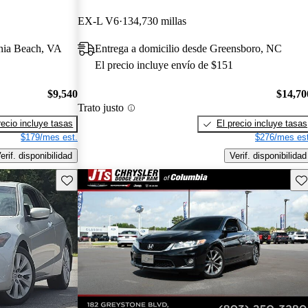
EX-L V6
134,730 millas
inia Beach, VA
Entrega a domicilio desde Greensboro, NC
El precio incluye envío de $151
$9,540
$14,70
Trato justo
recio incluye tasas
El precio incluye tasas
$179/mes est.
$276/mes est
erif. disponibilidad
Verif. disponibilidad
Guarda este Aviso
Gu