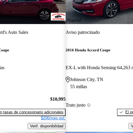
¡Nuevo!
rd's Auto Sales
Aviso patrocinado
Coupe
2016 Honda Accord Coupe
las
EX-L with Honda Sensing
64,263 m
Johnson City, TN
55 millas
$10,995
Trato justo
n tasas de concesionario adicionales
El p
$206/mes est.
Verif. disponibilidad
V