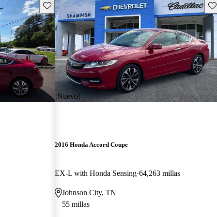
Guarda este Aviso
Gu
¡Nuevo!
2016 Honda Accord Coupe
EX-L with Honda Sensing
64,263 millas
Johnson City, TN
55 millas