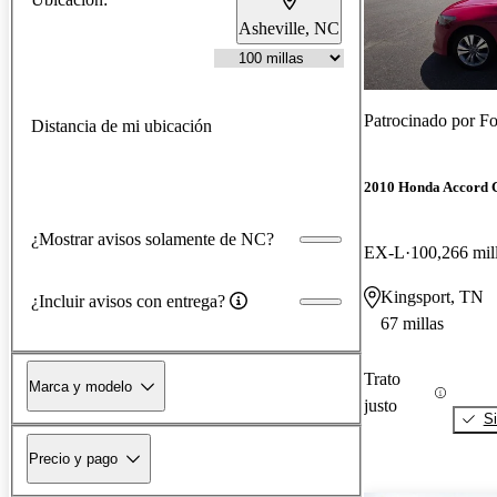
Asheville, NC
Patrocinado por
Fo
Distancia de mi ubicación
2010 Honda Accord 
¿Mostrar avisos solamente de NC?
EX-L
100,266 mil
Kingsport, TN
¿Incluir avisos con entrega?
67 millas
Trato
Marca y modelo
justo
Si
Precio y pago