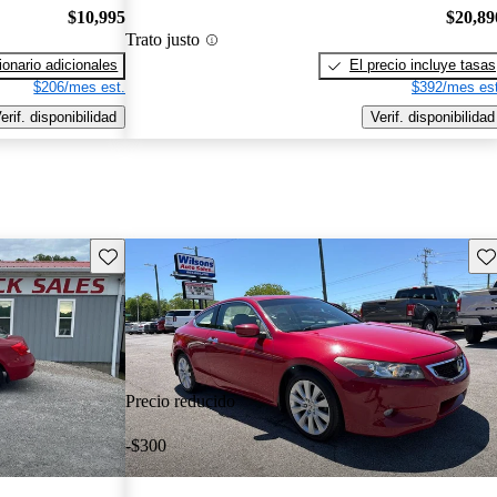
$10,995
$20,89
Trato justo
onario adicionales
El precio incluye tasas
$206/mes est.
$392/mes est
erif. disponibilidad
Verif. disponibilidad
Guarda este Aviso
Gu
Precio reducido
-$300