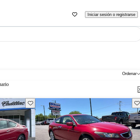
Iniciar sesión o registrarse
Ordenar
nario
Guarda este Aviso
Gu